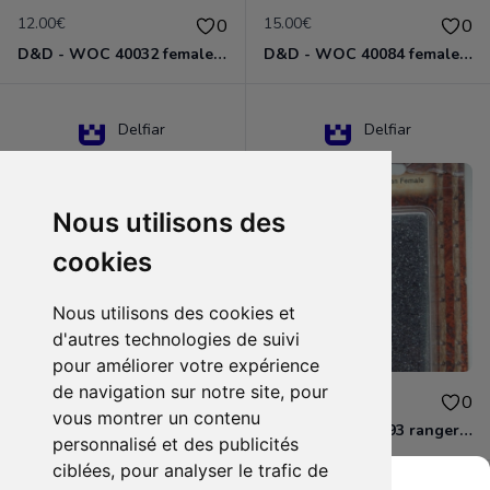
12.00€
15.00€
0
0
D&D - WOC 40032 female halfling rogue Miniature - Donjons Dragons
D&D - WOC 40084 female human wizard Miniature - Donjons Dragons
Delfiar
Delfiar
Nous utilisons des
cookies
Nous utilisons des cookies et
d'autres technologies de suivi
pour améliorer votre expérience
de navigation sur notre site, pour
15.00€
12.00€
0
0
vous montrer un contenu
D&D - 88286 paladin human male Miniature - Donjons Dragons
D&D - WOC 40093 ranger human female Miniature - Donjons Dragons
personnalisé et des publicités
ciblées, pour analyser le trafic de