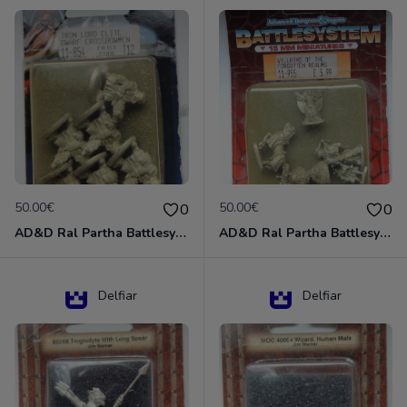
50.00€
50.00€
0
0
AD&D Ral Partha Battlesystem Miniatures Pack Iron Lord Dwarf Crossbowmen 11-854
AD&D Ral Partha Battlesystem Villains/Forgotten Realms 11-955 Miniatures
Delfiar
Delfiar