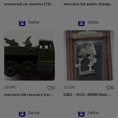
armoured car meccno LTD N°670
meccano ltd austin champ N°674
Delfiar
Delfiar
20.00€
15.00€
0
0
meccano ltd recovery tractor N°661
D&D - WOC 40086 Male Dwarven Cleric Miniature - Donjons Dragons
Delfiar
Delfiar