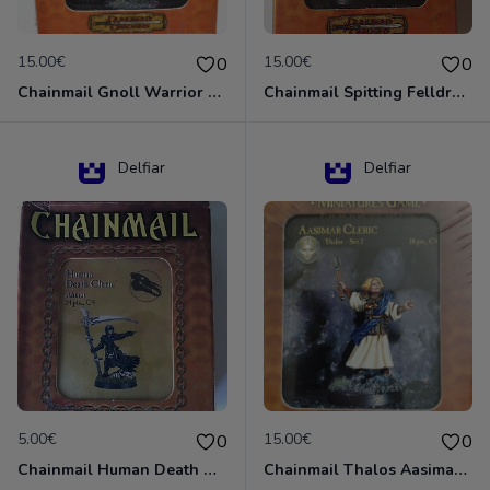
15.00€
15.00€
0
0
Chainmail Gnoll Warrior Dungeons & Dragons
Chainmail Spitting Felldrake
Delfiar
Delfiar
5.00€
15.00€
0
0
Chainmail Human Death Cleric
Chainmail Thalos Aasimar Cleric