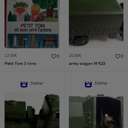
12.00€
20.00€
0
0
Petit Tom 3 livre
army wagon N°623
Delfiar
Delfiar