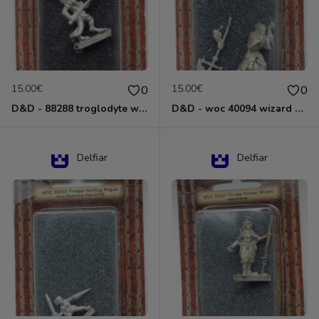
15.00€
15.00€
0
0
D&D - 88288 troglodyte with long Miniature - Donjons Dragons
D&D - woc 40094 wizard human male Miniature - Donjons Dragons
Delfiar
Delfiar