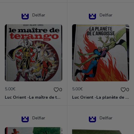
Delfiar
Delfiar
5.00€
5.00€
0
0
Luc Orient -Le maître de terango
Luc Orient -La planète de l'angoisse
Delfiar
Delfiar