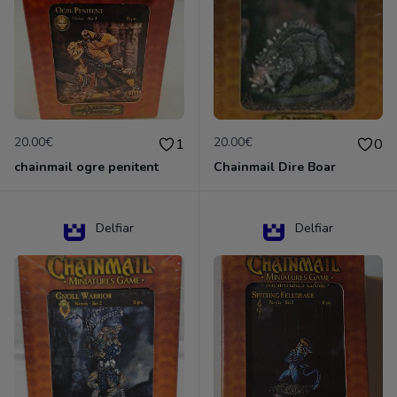
20.00€
20.00€
1
0
chainmail ogre penitent
Chainmail Dire Boar
Delfiar
Delfiar