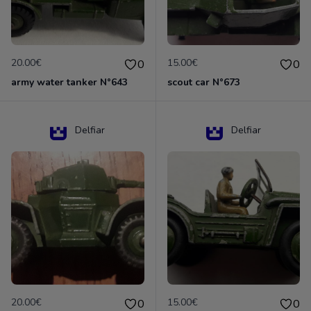
20.00€
15.00€
0
0
army water tanker N°643
scout car N°673
Delfiar
Delfiar
20.00€
15.00€
0
0