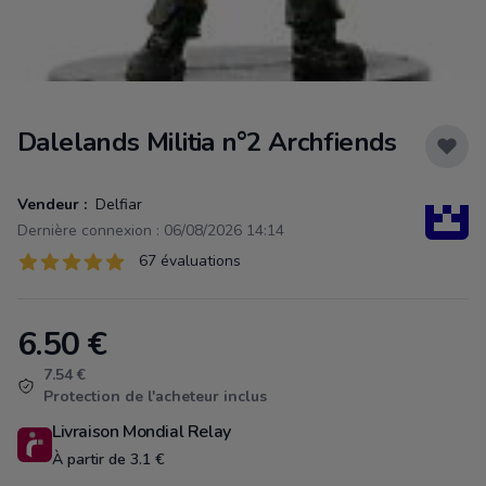
Dalelands Militia n°2 Archfiends
Vendeur :
Delfiar
Dernière connexion : 06/08/2026 14:14
Évaluations
67 évaluations
67 sur 5 étoiles
6.50
€
Product information
7.54 €
Protection de l'acheteur inclus
Livraison Mondial Relay
À partir de 3.1 €