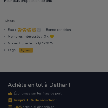
Pour plus proposition de prix.
Détails
Etat :
- Bonne condition
4 sur 5 étoiles
Membres intéressés :
0 x
Mis en ligne le :
21/09/2025
Tags :
figurine
Achète en lot à Delfiar !
Économise sur les frais de port
Jusqu'à 15% de réduction !
1025
article(s) disponibles