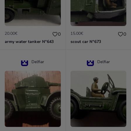
20.00€
15.00€
0
0
army water tanker N°643
scout car N°673
Delfiar
Delfiar