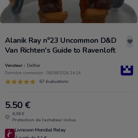
Alanik Ray n°23 Uncommon D&D
Van Richten's Guide to Ravenloft
Vendeur :
Delfiar
Dernière connexion : 06/08/2026 14:14
Évaluations
67 évaluations
67 sur 5 étoiles
5.50
€
Product information
6.38 €
Protection de l'acheteur inclus
Livraison Mondial Relay
À partir de 3.1 €