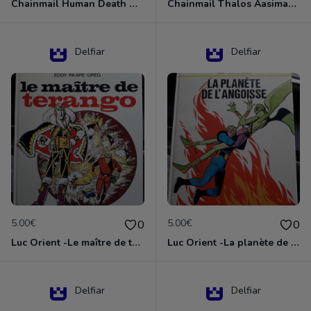
Chainmail Human Death Cleric
Chainmail Thalos Aasimar Cleric
Delfiar
Delfiar
5.00€
5.00€
0
0
Luc Orient -Le maître de terango
Luc Orient -La planète de l'angoisse
Delfiar
Delfiar