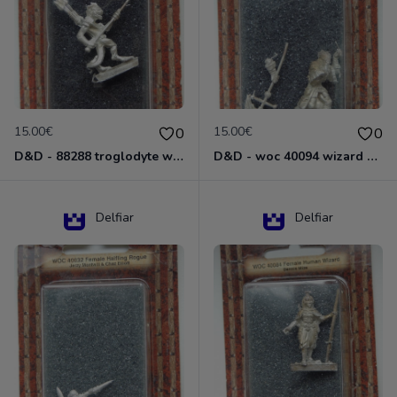
15.00€
15.00€
0
0
D&D - 88288 troglodyte with long Miniature - Donjons Dragons
D&D - woc 40094 wizard human male Miniature - Donjons Dragons
Delfiar
Delfiar