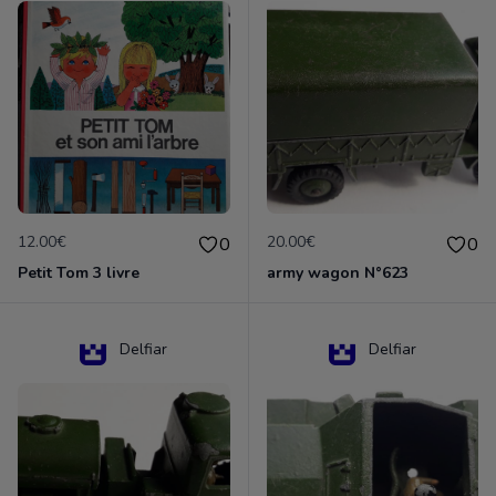
12.00€
20.00€
0
0
Petit Tom 3 livre
army wagon N°623
Delfiar
Delfiar