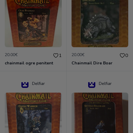
20.00€
20.00€
1
0
chainmail ogre penitent
Chainmail Dire Boar
Delfiar
Delfiar