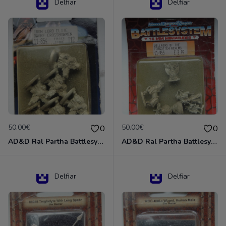
Delfiar
Delfiar
50.00€
50.00€
0
0
AD&D Ral Partha Battlesystem Miniatures Pack Iron Lord Dwarf Crossbowmen 11-854
AD&D Ral Partha Battlesystem Villains/Forgotten Realms 11-955 Miniatures
Delfiar
Delfiar