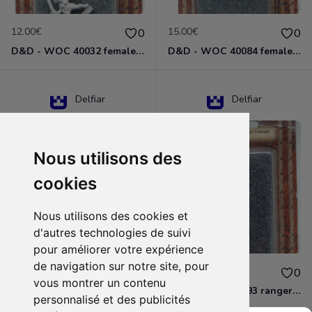
12.00€
15.00€
0
0
D&D - WOC 40032 female halfling rogue Miniature - Donjons Dragons
D&D - WOC 40084 female human wizard Miniature - Donjons Dragons
Delfiar
Delfiar
Nous utilisons des
cookies
Nous utilisons des cookies et
d'autres technologies de suivi
pour améliorer votre expérience
de navigation sur notre site, pour
15.00€
12.00€
0
0
vous montrer un contenu
D&D - 88286 paladin human male Miniature - Donjons Dragons
D&D - WOC 40093 ranger human female Miniature - Donjons Dragons
personnalisé et des publicités