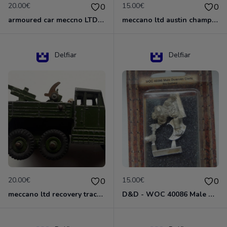
20.00€
15.00€
0
0
armoured car meccno LTD N°670
meccano ltd austin champ N°674
Delfiar
Delfiar
20.00€
15.00€
0
0
meccano ltd recovery tractor N°661
D&D - WOC 40086 Male Dwarven Cleric Miniature - Donjons Dragons