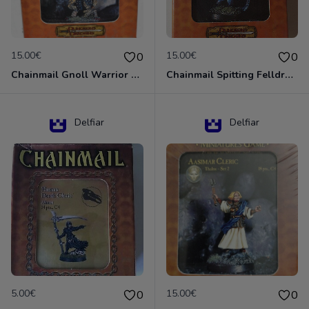
15.00€
15.00€
0
0
Chainmail Gnoll Warrior Dungeons & Dragons
Chainmail Spitting Felldrake
Delfiar
Delfiar
5.00€
15.00€
0
0