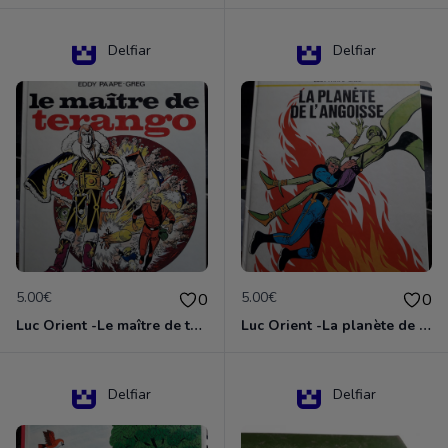
Delfiar
Delfiar
5.00€
5.00€
0
0
Luc Orient -Le maître de terango
Luc Orient -La planète de l'angoisse
Delfiar
Delfiar