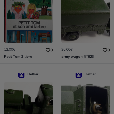
12.00€
20.00€
0
0
Petit Tom 3 livre
army wagon N°623
Delfiar
Delfiar