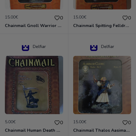
15.00€
15.00€
0
0
Chainmail Gnoll Warrior Dungeons & Dragons
Chainmail Spitting Felldrake
Delfiar
Delfiar
5.00€
15.00€
0
0
Chainmail Human Death Cleric
Chainmail Thalos Aasimar Cleric