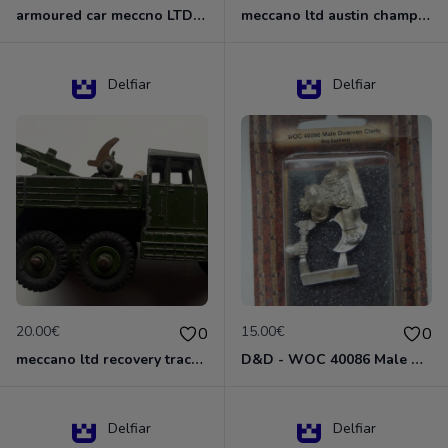
armoured car meccno LTD N°670
meccano ltd austin champ N°674
Delfiar
Delfiar
20.00€
15.00€
0
0
meccano ltd recovery tractor N°661
D&D - WOC 40086 Male Dwarven Cleric Miniature - Donjons Dragons
Delfiar
Delfiar