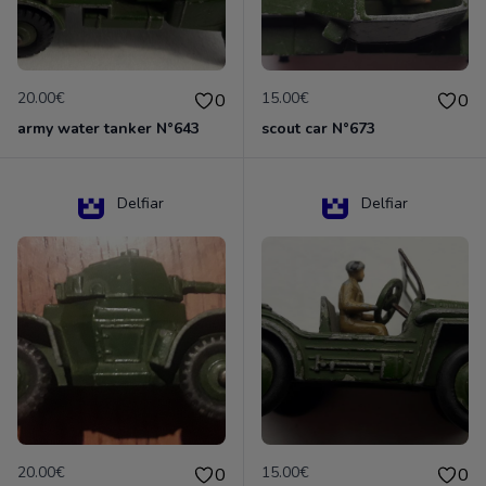
20.00€
15.00€
0
0
army water tanker N°643
scout car N°673
Delfiar
Delfiar
20.00€
15.00€
0
0