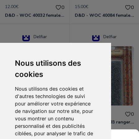
12.00€
15.00€
0
0
D&D - WOC 40032 female halfling rogue Miniature - Donjons Dragons
D&D - WOC 40084 female human wizard Miniature - Donjons Dragons
Delfiar
Delfiar
Nous utilisons des
cookies
Nous utilisons des cookies et
d'autres technologies de suivi
pour améliorer votre expérience
de navigation sur notre site, pour
15.00€
12.00€
0
0
vous montrer un contenu
D&D - 88286 paladin human male Miniature - Donjons Dragons
D&D - WOC 40093 ranger human female Miniature - Donjons Dragons
personnalisé et des publicités
ciblées, pour analyser le trafic de