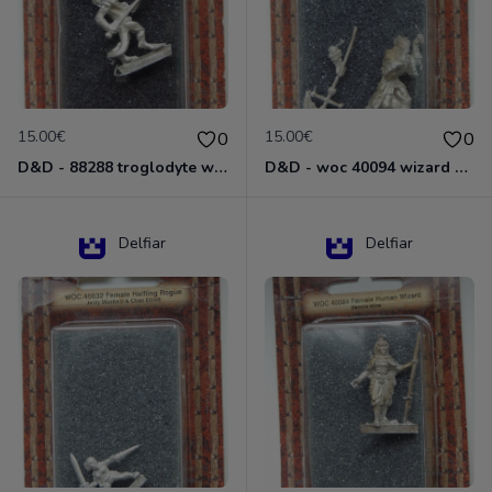
15.00€
15.00€
0
0
D&D - 88288 troglodyte with long Miniature - Donjons Dragons
D&D - woc 40094 wizard human male Miniature - Donjons Dragons
Delfiar
Delfiar