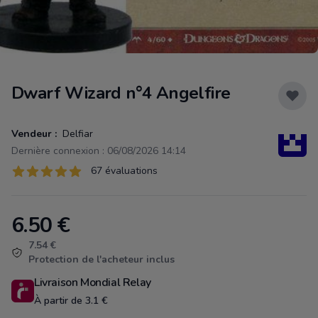
Dwarf Wizard n°4 Angelfire
Vendeur :
Delfiar
Dernière connexion : 06/08/2026 14:14
Évaluations
67 évaluations
67 sur 5 étoiles
6.50
€
Product information
7.54 €
Protection de l'acheteur inclus
Livraison Mondial Relay
À partir de 3.1 €