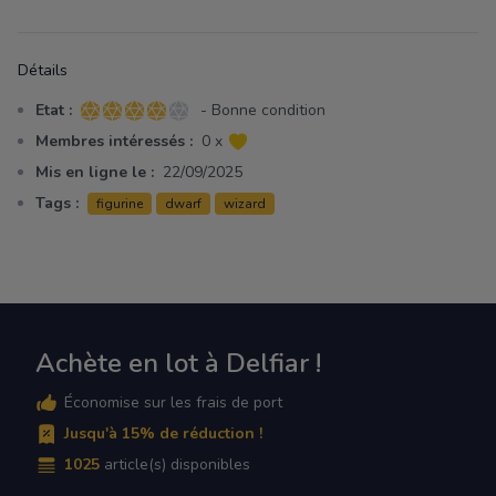
Détails
Etat :
- Bonne condition
4 sur 5 étoiles
Membres intéressés :
0 x
Mis en ligne le :
22/09/2025
Tags :
figurine
dwarf
wizard
Achète en lot à Delfiar !
Économise sur les frais de port
Jusqu'à 15% de réduction !
1025
article(s) disponibles