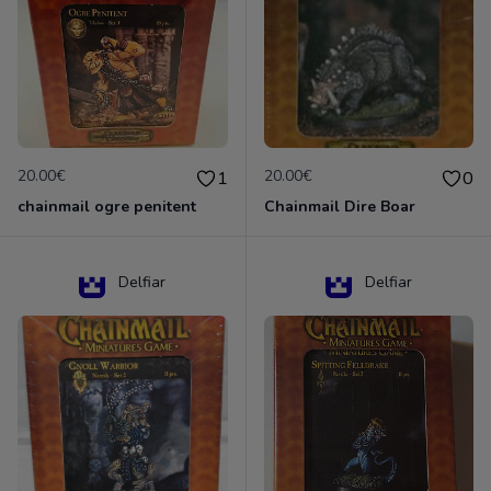
20.00€
20.00€
1
0
chainmail ogre penitent
Chainmail Dire Boar
Delfiar
Delfiar