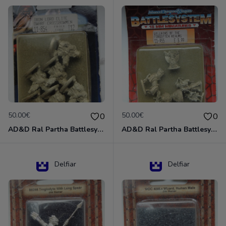
50.00€
50.00€
0
0
AD&D Ral Partha Battlesystem Miniatures Pack Iron Lord Dwarf Crossbowmen 11-854
AD&D Ral Partha Battlesystem Villains/Forgotten Realms 11-955 Miniatures
Delfiar
Delfiar