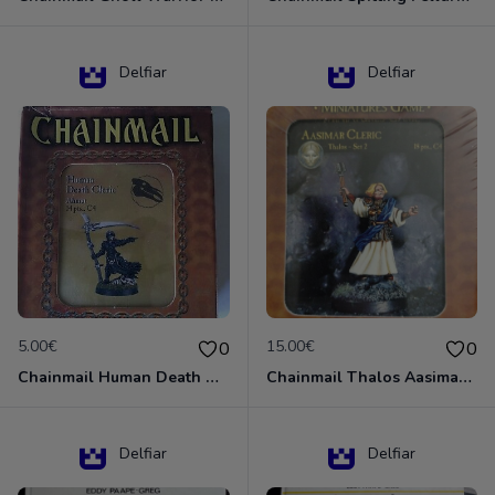
Delfiar
Delfiar
5.00€
15.00€
0
0
Chainmail Human Death Cleric
Chainmail Thalos Aasimar Cleric
Delfiar
Delfiar