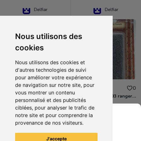
Delfiar
Delfiar
Nous utilisons des
cookies
Nous utilisons des cookies et
d'autres technologies de suivi
pour améliorer votre expérience
de navigation sur notre site, pour
15.00€
12.00€
0
0
vous montrer un contenu
D&D - 88286 paladin human male Miniature - Donjons Dragons
D&D - WOC 40093 ranger human female Miniature - Donjons Dragons
personnalisé et des publicités
ciblées, pour analyser le trafic de
notre site et pour comprendre la
provenance de nos visiteurs.
Grenier du Geek
Voir tous les articles du vendeur
J'accepte