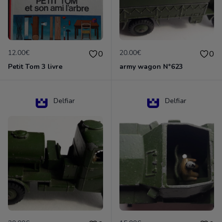
12.00€
20.00€
0
0
Petit Tom 3 livre
army wagon N°623
Delfiar
Delfiar