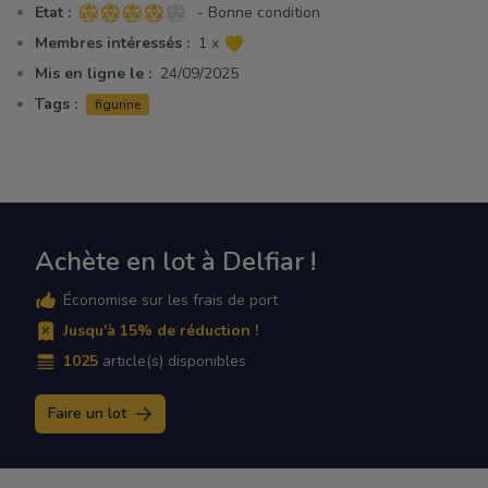
Etat :
- Bonne condition
4 sur 5 étoiles
Membres intéressés :
1 x
Mis en ligne le :
24/09/2025
Tags :
figurine
Achète en lot à Delfiar !
Économise sur les frais de port
Jusqu'à 15% de réduction !
1025
article(s) disponibles
Faire un lot