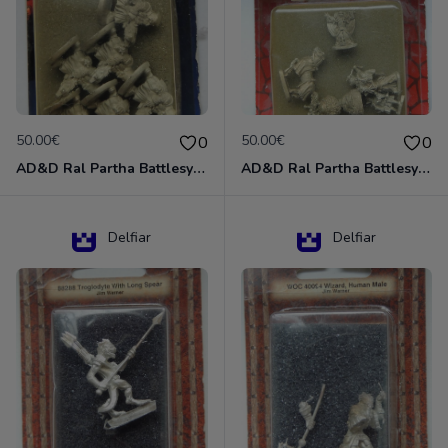
50.00€
50.00€
0
0
AD&D Ral Partha Battlesystem Miniatures Pack Iron Lord Dwarf Crossbowmen 11-854
AD&D Ral Partha Battlesystem Villains/Forgotten Realms 11-955 Miniatures
Delfiar
Delfiar