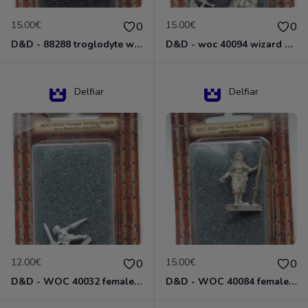
15.00€
15.00€
0
0
D&D - 88288 troglodyte with long Miniature - Donjons Dragons
D&D - woc 40094 wizard human male Miniature - Donjons Dragons
Delfiar
Delfiar
12.00€
15.00€
0
0
D&D - WOC 40032 female halfling rogue Miniature - Donjons Dragons
D&D - WOC 40084 female human wizard Miniature - Donjons Dragons