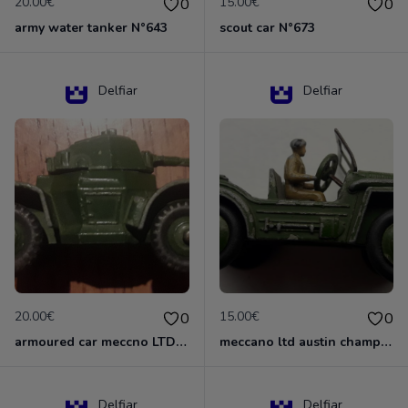
20.00€
15.00€
0
0
army water tanker N°643
scout car N°673
Delfiar
Delfiar
20.00€
15.00€
0
0
armoured car meccno LTD N°670
meccano ltd austin champ N°674
Delfiar
Delfiar