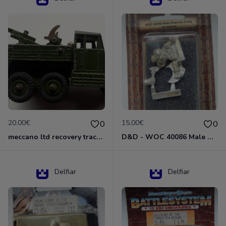
20.00€
15.00€
0
0
meccano ltd recovery tractor N°661
D&D - WOC 40086 Male Dwarven Cleric Miniature - Donjons Dragons
Delfiar
Delfiar