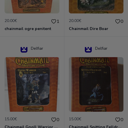
20.00€
20.00€
1
0
chainmail ogre penitent
Chainmail Dire Boar
Delfiar
Delfiar
15.00€
15.00€
0
0
Chainmail Gnoll Warrior Dungeons & Dragons
Chainmail Spitting Felldrake