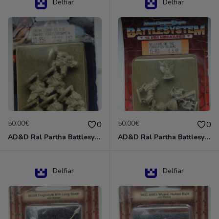
Delfiar
Delfiar
50.00€
50.00€
0
0
AD&D Ral Partha Battlesystem Miniatures Pack Iron Lord Dwarf Crossbowmen 11-854
AD&D Ral Partha Battlesystem Villains/Forgotten Realms 11-955 Miniatures
Delfiar
Delfiar