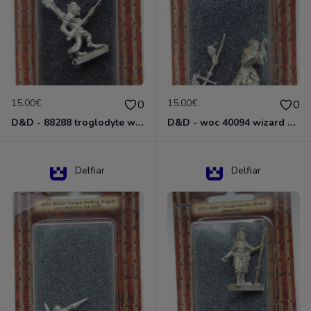
15.00€
15.00€
0
0
D&D - 88288 troglodyte with long Miniature - Donjons Dragons
D&D - woc 40094 wizard human male Miniature - Donjons Dragons
Delfiar
Delfiar