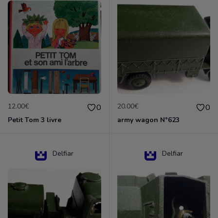
12.00€
20.00€
0
0
Petit Tom 3 livre
army wagon N°623
Delfiar
Delfiar