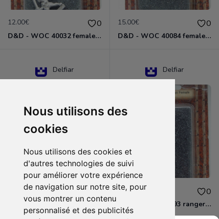
12.00€
15.00€
0
0
D&D - WOC 40032 female halfling rogue Miniature - Donjons Dragons
D&D - WOC 40084 female human wizard Miniature - Donjons Dragons
Delfiar
Delfiar
Nous utilisons des
cookies
Nous utilisons des cookies et
d'autres technologies de suivi
pour améliorer votre expérience
de navigation sur notre site, pour
15.00€
12.00€
0
0
vous montrer un contenu
D&D - 88286 paladin human male Miniature - Donjons Dragons
D&D - WOC 40093 ranger human female Miniature - Donjons Dragons
personnalisé et des publicités