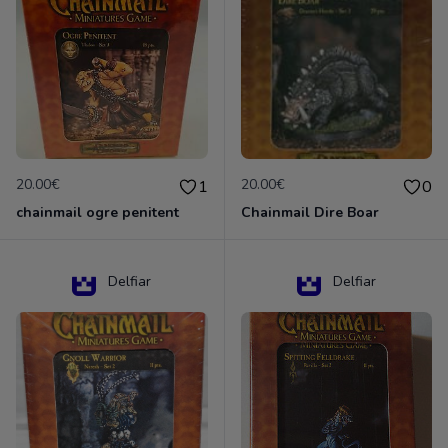
20.00€
20.00€
1
0
chainmail ogre penitent
Chainmail Dire Boar
Delfiar
Delfiar