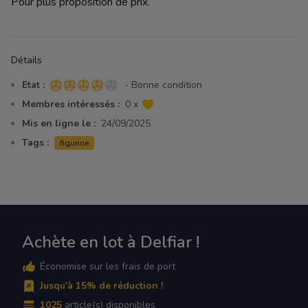
Pour plus proposition de prix.
Détails
Etat :
- Bonne condition
4 sur 5 étoiles
Membres intéressés :
0 x
Mis en ligne le :
24/09/2025
Tags :
figurine
Achète en lot à Delfiar !
Économise sur les frais de port
Jusqu'à 15% de réduction !
1025
article(s) disponibles