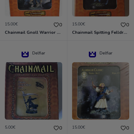
15.00€
15.00€
0
0
Chainmail Gnoll Warrior Dungeons & Dragons
Chainmail Spitting Felldrake
Delfiar
Delfiar
5.00€
15.00€
0
0