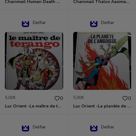
Chainmail Human Death Cleric
Chainmail Thalos Aasimar Cleric
Delfiar
Delfiar
5.00€
5.00€
0
0
Luc Orient -Le maître de terango
Luc Orient -La planète de l'angoisse
Delfiar
Delfiar