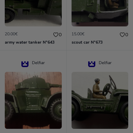
20.00€
15.00€
0
0
army water tanker N°643
scout car N°673
Delfiar
Delfiar