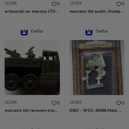
20.00€
15.00€
0
0
armoured car meccno LTD N°670
meccano ltd austin champ N°674
Delfiar
Delfiar
20.00€
15.00€
0
0
meccano ltd recovery tractor N°661
D&D - WOC 40086 Male Dwarven Cleric Miniature - Donjons Dragons