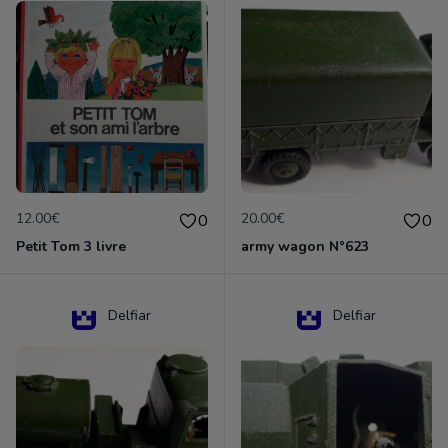
12.00€
20.00€
0
0
Petit Tom 3 livre
army wagon N°623
Delfiar
Delfiar