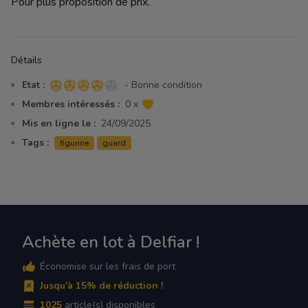
Pour plus proposition de prix.
Détails
Etat :
- Bonne condition
4 sur 5 étoiles
Membres intéressés :
0 x
Mis en ligne le :
24/09/2025
Tags :
figurine
guard
Achète en lot à Delfiar !
Économise sur les frais de port
Jusqu'à 15% de réduction !
1025
article(s) disponibles