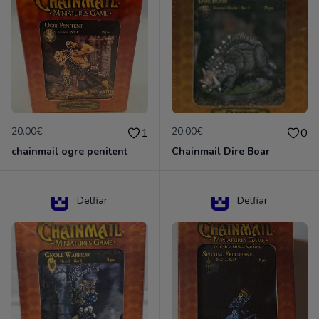
20.00€
20.00€
1
0
chainmail ogre penitent
Chainmail Dire Boar
Delfiar
Delfiar