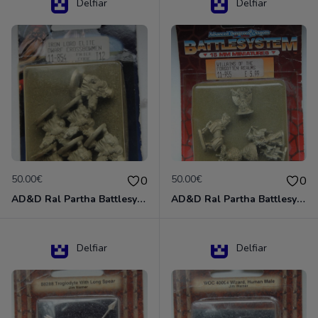
Delfiar
Delfiar
50.00€
50.00€
0
0
AD&D Ral Partha Battlesystem Miniatures Pack Iron Lord Dwarf Crossbowmen 11-854
AD&D Ral Partha Battlesystem Villains/Forgotten Realms 11-955 Miniatures
Delfiar
Delfiar