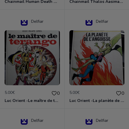
Chainmail Human Death Cleric
Chainmail Thalos Aasimar Cleric
Delfiar
Delfiar
5.00€
5.00€
0
0
Luc Orient -Le maître de terango
Luc Orient -La planète de l'angoisse
Delfiar
Delfiar