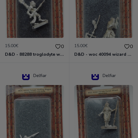
15.00€
15.00€
0
0
D&D - 88288 troglodyte with long Miniature - Donjons Dragons
D&D - woc 40094 wizard human male Miniature - Donjons Dragons
Delfiar
Delfiar