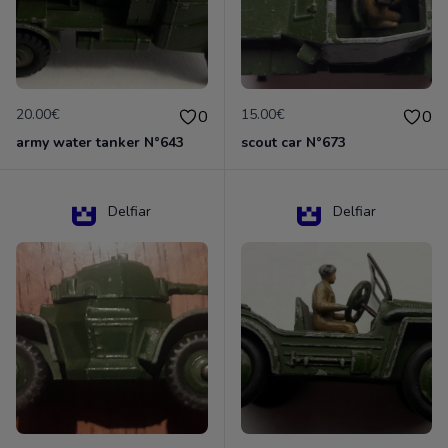
20.00€
15.00€
0
0
army water tanker N°643
scout car N°673
Delfiar
Delfiar