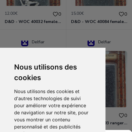
12.00€
15.00€
0
0
D&D - WOC 40032 female halfling rogue Miniature - Donjons Dragons
D&D - WOC 40084 female human wizard Miniature - Donjons Dragons
Delfiar
Delfiar
Nous utilisons des
cookies
Nous utilisons des cookies et
d'autres technologies de suivi
pour améliorer votre expérience
de navigation sur notre site, pour
15.00€
12.00€
0
0
vous montrer un contenu
D&D - 88286 paladin human male Miniature - Donjons Dragons
D&D - WOC 40093 ranger human female Miniature - Donjons Dragons
personnalisé et des publicités