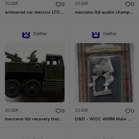
20.00€
15.00€
0
0
armoured car meccno LTD N°670
meccano ltd austin champ N°674
Delfiar
Delfiar
20.00€
15.00€
0
0
meccano ltd recovery tractor N°661
D&D - WOC 40086 Male Dwarven Cleric Miniature - Donjons Dragons