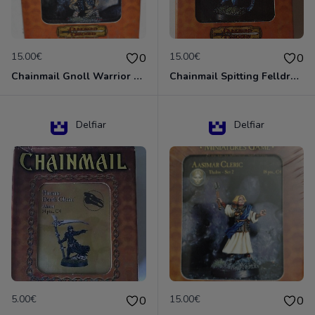
15.00€
15.00€
0
0
Chainmail Gnoll Warrior Dungeons & Dragons
Chainmail Spitting Felldrake
Delfiar
Delfiar
5.00€
15.00€
0
0