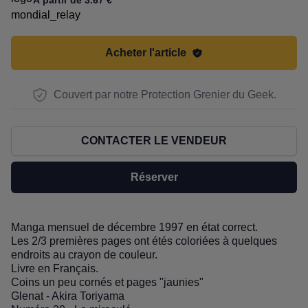
À partir de 3.67 €
Acheter l'article
Couvert par notre Protection Grenier du Geek.
CONTACTER LE VENDEUR
Réserver
Manga mensuel de décembre 1997 en état correct.
Description
Les 2/3 premières pages ont étés coloriées à quelques
endroits au crayon de couleur.
Livre en Français.
Coins un peu cornés et pages "jaunies"
Glenat - Akira Toriyama