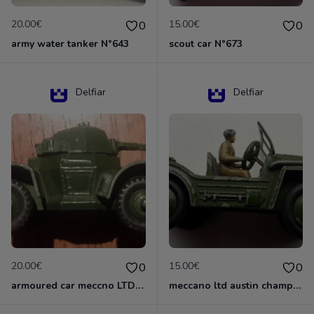
20.00€
15.00€
0
0
army water tanker N°643
scout car N°673
Delfiar
Delfiar
20.00€
15.00€
0
0
armoured car meccno LTD N°670
meccano ltd austin champ N°674