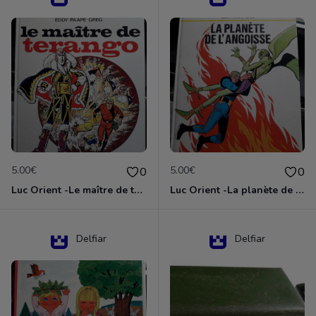
5.00€
5.00€
0
0
Luc Orient -Le maître de terango
Luc Orient -La planète de l'angoisse
Delfiar
Delfiar