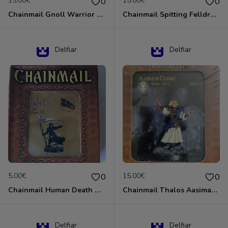
15.00€
15.00€
0
0
Chainmail Gnoll Warrior Dungeons & Dragons
Chainmail Spitting Felldrake
Delfiar
Delfiar
5.00€
15.00€
0
0
Chainmail Human Death Cleric
Chainmail Thalos Aasimar Cleric
Delfiar
Delfiar