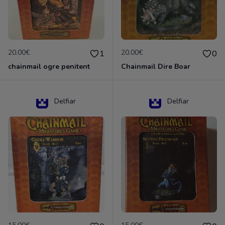
20.00€
20.00€
1
0
chainmail ogre penitent
Chainmail Dire Boar
Delfiar
Delfiar