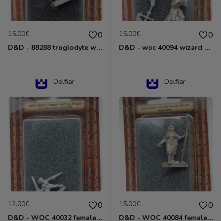
15.00€
15.00€
0
0
D&D - 88288 troglodyte with long Miniature - Donjons Dragons
D&D - woc 40094 wizard human male Miniature - Donjons Dragons
Delfiar
Delfiar
12.00€
15.00€
0
0
D&D - WOC 40032 female halfling rogue Miniature - Donjons Dragons
D&D - WOC 40084 female human wizard Miniature - Donjons Dragons