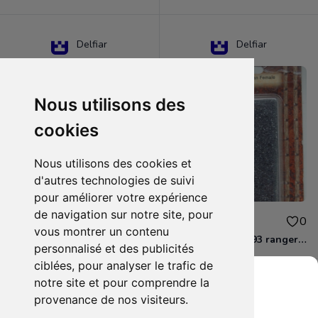
Delfiar
Delfiar
Nous utilisons des
cookies
Nous utilisons des cookies et
d'autres technologies de suivi
pour améliorer votre expérience
de navigation sur notre site, pour
15.00€
12.00€
0
0
vous montrer un contenu
D&D - 88286 paladin human male Miniature - Donjons Dragons
D&D - WOC 40093 ranger human female Miniature - Donjons Dragons
personnalisé et des publicités
ciblées, pour analyser le trafic de
notre site et pour comprendre la
provenance de nos visiteurs.