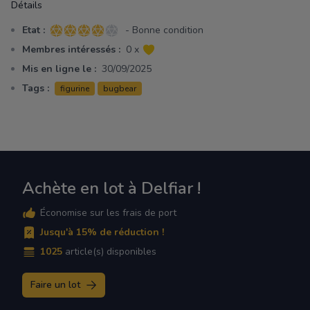
Détails
Etat :
- Bonne condition
4 sur 5 étoiles
Membres intéressés :
0 x
Mis en ligne le :
30/09/2025
Tags :
figurine
bugbear
Achète en lot à Delfiar !
Économise sur les frais de port
Jusqu'à 15% de réduction !
1025
article(s) disponibles
Faire un lot