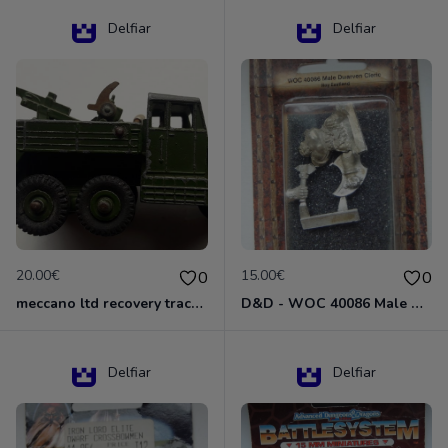
Delfiar
Delfiar
20.00€
15.00€
0
0
meccano ltd recovery tractor N°661
D&D - WOC 40086 Male Dwarven Cleric Miniature - Donjons Dragons
Delfiar
Delfiar