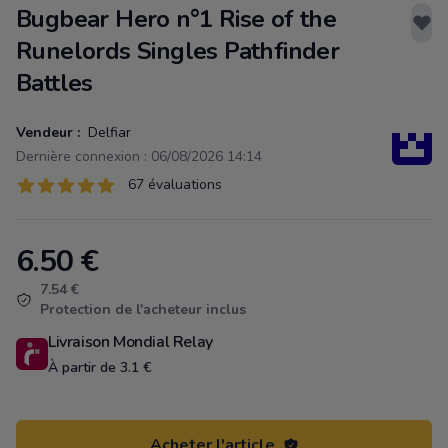
Bugbear Hero n°1 Rise of the
Runelords Singles Pathfinder
Battles
Vendeur :
Delfiar
Dernière connexion : 06/08/2026 14:14
Évaluations
67 évaluations
67 sur 5 étoiles
6.50
€
Product information
7.54 €
Protection de l'acheteur inclus
Livraison Mondial Relay
À partir de 3.1 €
Acheter l'article