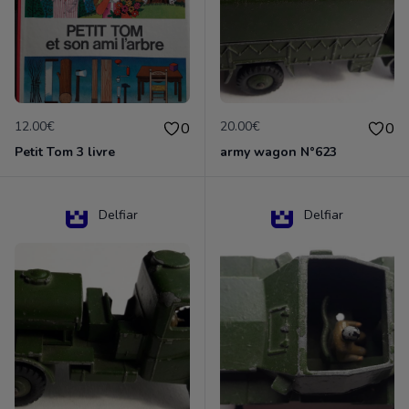
12.00€
20.00€
0
0
Petit Tom 3 livre
army wagon N°623
Delfiar
Delfiar