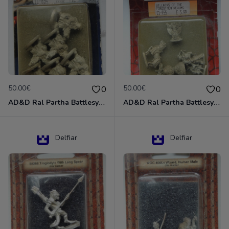
50.00€
50.00€
0
0
AD&D Ral Partha Battlesystem Miniatures Pack Iron Lord Dwarf Crossbowmen 11-854
AD&D Ral Partha Battlesystem Villains/Forgotten Realms 11-955 Miniatures
Delfiar
Delfiar