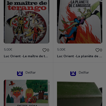
5.00€
5.00€
0
0
Luc Orient -Le maître de terango
Luc Orient -La planète de l'angoisse
Delfiar
Delfiar