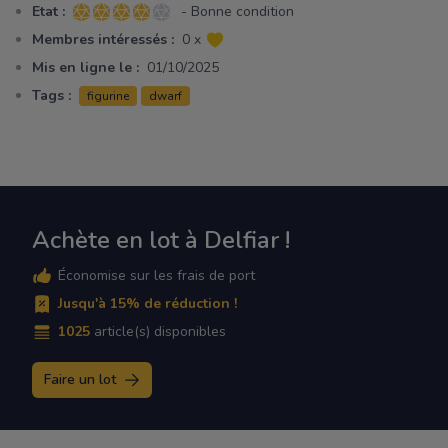
Etat :
- Bonne condition
4 sur 5 étoiles
Membres intéressés :
0 x
Mis en ligne le :
01/10/2025
Tags :
figurine
dwarf
Achète en lot à Delfiar !
Économise sur les frais de port
Jusqu'à 15% de réduction !
1025
article(s) disponibles
Faire un lot