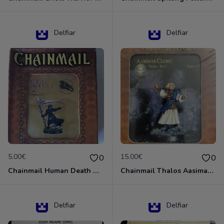
Delfiar
Delfiar
5.00€
15.00€
0
0
Chainmail Human Death Cleric
Chainmail Thalos Aasimar Cleric
Delfiar
Delfiar