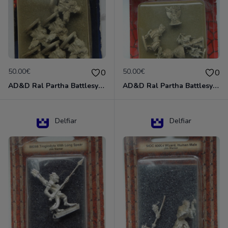
50.00€
50.00€
0
0
AD&D Ral Partha Battlesystem Miniatures Pack Iron Lord Dwarf Crossbowmen 11-854
AD&D Ral Partha Battlesystem Villains/Forgotten Realms 11-955 Miniatures
Delfiar
Delfiar