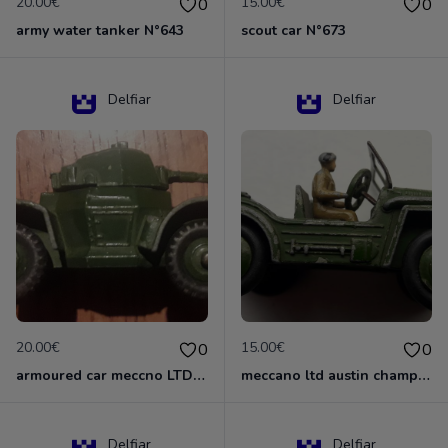
20.00€
15.00€
0
0
army water tanker N°643
scout car N°673
Delfiar
Delfiar
20.00€
15.00€
0
0
armoured car meccno LTD N°670
meccano ltd austin champ N°674
Delfiar
Delfiar