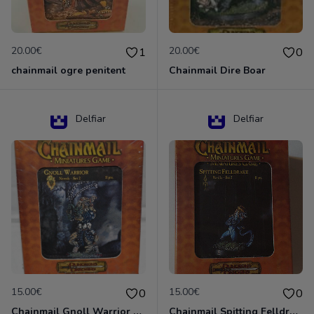
20.00€
20.00€
1
0
chainmail ogre penitent
Chainmail Dire Boar
Delfiar
Delfiar
15.00€
15.00€
0
0
Chainmail Gnoll Warrior Dungeons & Dragons
Chainmail Spitting Felldrake