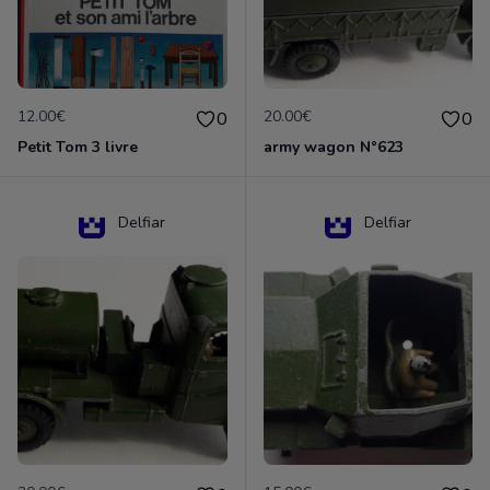
12.00€
20.00€
0
0
Petit Tom 3 livre
army wagon N°623
Delfiar
Delfiar