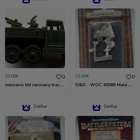
20.00€
15.00€
0
0
meccano ltd recovery tractor N°661
D&D - WOC 40086 Male Dwarven Cleric Miniature - Donjons Dragons
Delfiar
Delfiar