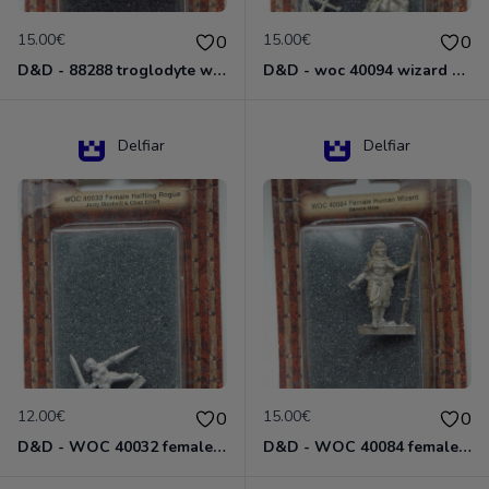
15.00€
15.00€
0
0
D&D - 88288 troglodyte with long Miniature - Donjons Dragons
D&D - woc 40094 wizard human male Miniature - Donjons Dragons
Delfiar
Delfiar
12.00€
15.00€
0
0
D&D - WOC 40032 female halfling rogue Miniature - Donjons Dragons
D&D - WOC 40084 female human wizard Miniature - Donjons Dragons