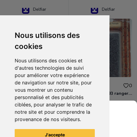
Delfiar
Delfiar
Nous utilisons des
cookies
Nous utilisons des cookies et
d'autres technologies de suivi
pour améliorer votre expérience
de navigation sur notre site, pour
15.00€
12.00€
0
0
vous montrer un contenu
D&D - 88286 paladin human male Miniature - Donjons Dragons
D&D - WOC 40093 ranger human female Miniature - Donjons Dragons
personnalisé et des publicités
ciblées, pour analyser le trafic de
notre site et pour comprendre la
provenance de nos visiteurs.
Grenier du Geek
Voir tous les articles du vendeur
J'accepte