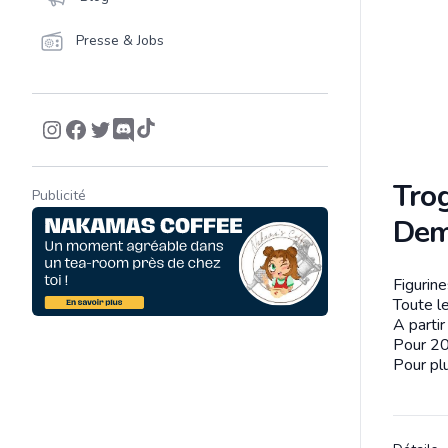
Presse & Jobs
Tro
Publicité
De
Figurin
Descrip
Toute le
A parti
Pour 20
Pour plu