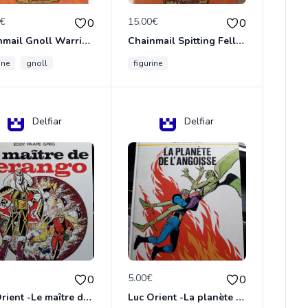
0€
15.00€
0
0
Chainmail Gnoll Warrior Dungeons & Dragons
Chainmail Spitting Felldrake
ine
gnoll
figurine
Delfiar
Delfiar
€
5.00€
0
0
Luc Orient -Le maître de terango
Luc Orient -La planète de l'angoisse