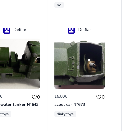
bd
Delfiar
Delfiar
0€
15.00€
0
0
 water tanker N°643
scout car N°673
y toys
dinky toys