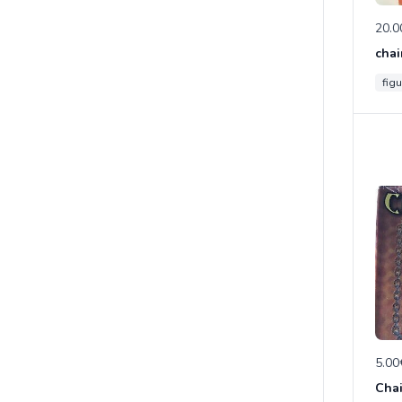
20.0
chai
figu
5.00