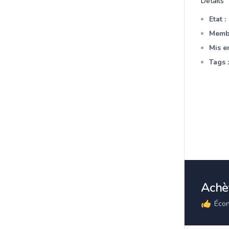
Détails
Etat :
Membr
Mis en
Tags :
Achèt
Écon