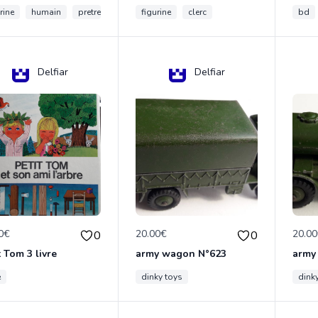
rine
humain
pretre
figurine
clerc
bd
Delfiar
Delfiar
0€
20.00€
20.0
0
0
t Tom 3 livre
army wagon N°623
army
e
dinky toys
dink