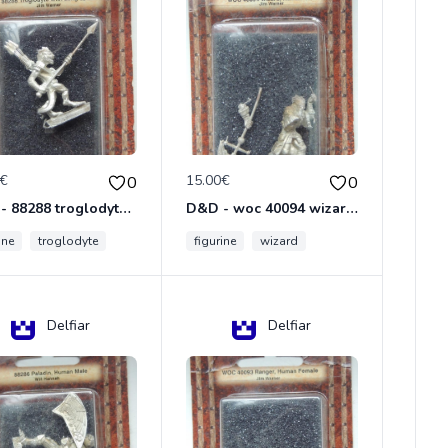
0€
15.00€
0
0
D&D - 88288 troglodyte with long Miniature - Donjons Dragons
D&D - woc 40094 wizard human male Miniature - Donjons Dragons
ine
troglodyte
figurine
wizard
Delfiar
Delfiar