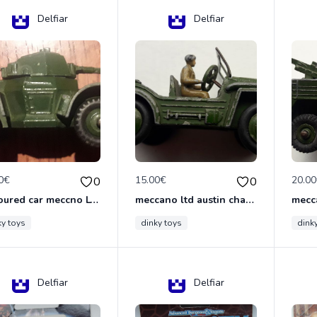
Delfiar
Delfiar
0€
15.00€
20.0
0
0
armoured car meccno LTD N°670
meccano ltd austin champ N°674
ky toys
dinky toys
dink
Delfiar
Delfiar