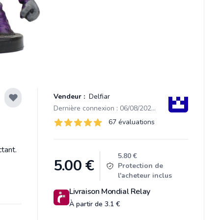
Vendeur :
Delfiar
Dernière connexion : 06/08/2026 14:14
Évaluations
67 évaluations
67 sur 5 étoiles
tant.
Product information
5.80 €
5.00
€
Protection de
l'acheteur inclus
Livraison Mondial Relay
À partir de 3.1 €