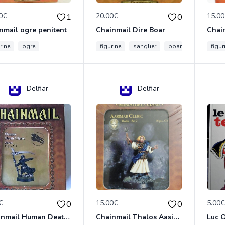
0€
20.00€
15.0
1
0
nmail ogre penitent
Chainmail Dire Boar
rine
ogre
figurine
sanglier
boar
figur
Delfiar
Delfiar
€
15.00€
5.00
0
0
Chainmail Human Death Cleric
Chainmail Thalos Aasimar Cleric