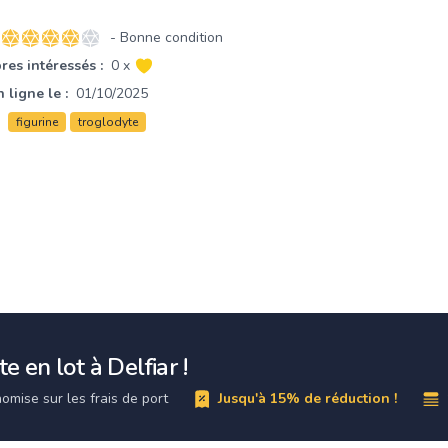
- Bonne condition
4 sur 5 étoiles
es intéressés :
0 x
 ligne le :
01/10/2025
figurine
troglodyte
e en lot à Delfiar !
omise sur les frais de port
Jusqu'à 15% de réduction !