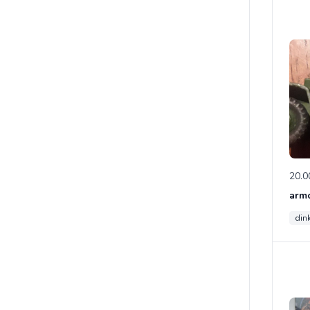
20.0
din