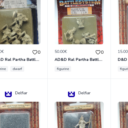
0€
50.00€
15.0
0
0
AD&D Ral Partha Battlesystem Miniatures Pack Iron Lord Dwarf Crossbowmen 11-854
AD&D Ral Partha Battlesystem Villains/Forgotten Realms 11-955 Miniatures
rine
dwarf
figurine
figur
Delfiar
Delfiar