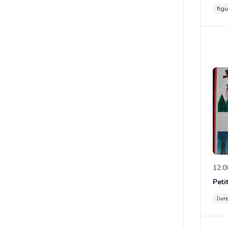
figu
12.0
Peti
livr