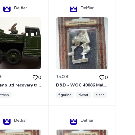
Delfiar
Delfiar
0€
15.00€
0
0
meccano ltd recovery tractor N°661
D&D - WOC 40086 Male Dwarven Cleric Miniature - Donjons Dragons
y toys
figurine
dwarf
cleric
Delfiar
Delfiar