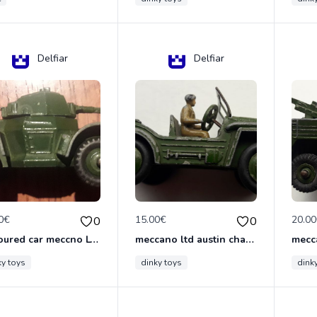
Delfiar
Delfiar
0€
15.00€
20.0
0
0
armoured car meccno LTD N°670
meccano ltd austin champ N°674
ky toys
dinky toys
dink