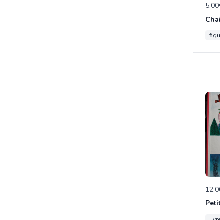
5.00
figu
12.0
Peti
livr