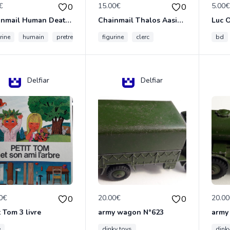
€
15.00€
5.00
0
0
Chainmail Human Death Cleric
Chainmail Thalos Aasimar Cleric
rine
humain
pretre
figurine
clerc
bd
Delfiar
Delfiar
0€
20.00€
20.0
0
0
t Tom 3 livre
army wagon N°623
army
e
dinky toys
dink