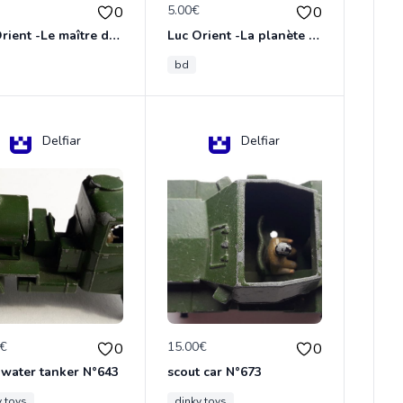
€
5.00€
0
0
Luc Orient -Le maître de terango
Luc Orient -La planète de l'angoisse
bd
Delfiar
Delfiar
0€
15.00€
0
0
 water tanker N°643
scout car N°673
y toys
dinky toys