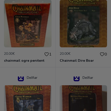
20.00€
20.00€
1
0
chainmail ogre penitent
Chainmail Dire Boar
Delfiar
Delfiar