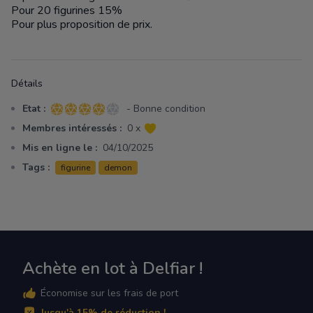
Pour 20 figurines 15%
Pour plus proposition de prix.
Détails
Etat :
- Bonne condition
4 sur 5 étoiles
Membres intéressés :
0 x
Mis en ligne le :
04/10/2025
Tags :
figurine
demon
Achète en lot à Delfiar !
Économise sur les frais de port
Jusqu'à 15% de réduction !