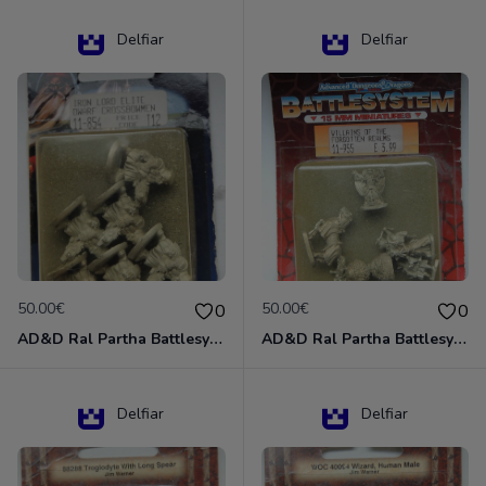
Delfiar
Delfiar
50.00€
50.00€
0
0
AD&D Ral Partha Battlesystem Miniatures Pack Iron Lord Dwarf Crossbowmen 11-854
AD&D Ral Partha Battlesystem Villains/Forgotten Realms 11-955 Miniatures
Delfiar
Delfiar