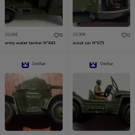
20.00€
15.00€
0
0
army water tanker N°643
scout car N°673
Delfiar
Delfiar