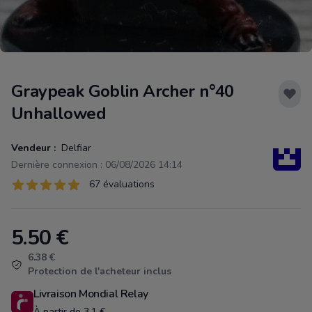
Graypeak Goblin Archer n°40
Unhallowed
Vendeur :
Delfiar
Dernière connexion : 06/08/2026 14:14
Évaluations
67 évaluations
67 sur 5 étoiles
5.50
€
Product information
6.38 €
Protection de l'acheteur inclus
Livraison Mondial Relay
À partir de 3.1 €