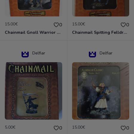
15.00€
15.00€
0
0
Chainmail Gnoll Warrior Dungeons & Dragons
Chainmail Spitting Felldrake
Delfiar
Delfiar
5.00€
15.00€
0
0