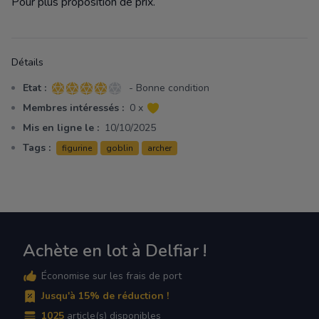
Pour plus proposition de prix.
Détails
Etat :
- Bonne condition
4 sur 5 étoiles
Membres intéressés :
0 x
Mis en ligne le :
10/10/2025
Tags :
figurine
goblin
archer
Achète en lot à Delfiar !
Économise sur les frais de port
Jusqu'à 15% de réduction !
1025
article(s) disponibles