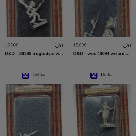
15.00€
15.00€
0
0
D&D - 88288 troglodyte with long Miniature - Donjons Dragons
D&D - woc 40094 wizard human male Miniature - Donjons Dragons
Delfiar
Delfiar