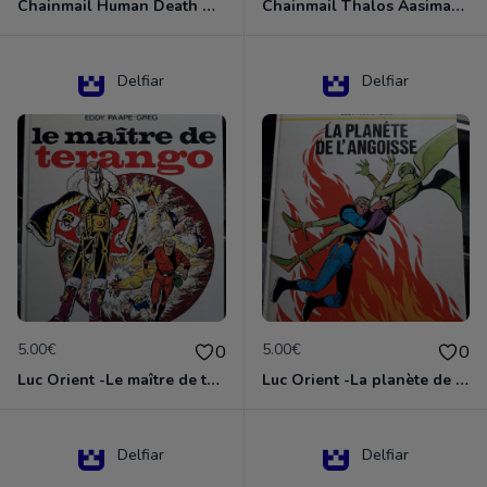
Chainmail Human Death Cleric
Chainmail Thalos Aasimar Cleric
Delfiar
Delfiar
5.00€
5.00€
0
0
Luc Orient -Le maître de terango
Luc Orient -La planète de l'angoisse
Delfiar
Delfiar