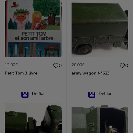
12.00€
20.00€
0
0
Petit Tom 3 livre
army wagon N°623
Delfiar
Delfiar