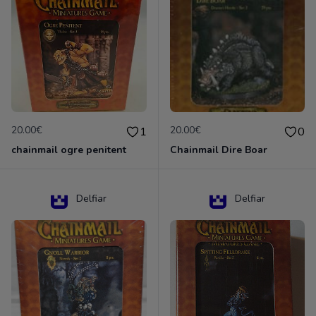
20.00€
20.00€
1
0
chainmail ogre penitent
Chainmail Dire Boar
Delfiar
Delfiar