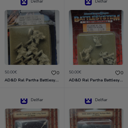
Delfiar
Delfiar
50.00€
50.00€
0
0
AD&D Ral Partha Battlesystem Miniatures Pack Iron Lord Dwarf Crossbowmen 11-854
AD&D Ral Partha Battlesystem Villains/Forgotten Realms 11-955 Miniatures
Delfiar
Delfiar