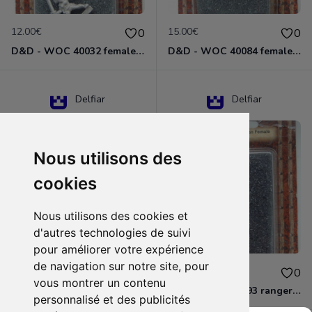
12.00€
15.00€
0
0
D&D - WOC 40032 female halfling rogue Miniature - Donjons Dragons
D&D - WOC 40084 female human wizard Miniature - Donjons Dragons
Delfiar
Delfiar
Nous utilisons des
cookies
Nous utilisons des cookies et
d'autres technologies de suivi
pour améliorer votre expérience
de navigation sur notre site, pour
15.00€
12.00€
0
0
vous montrer un contenu
D&D - 88286 paladin human male Miniature - Donjons Dragons
D&D - WOC 40093 ranger human female Miniature - Donjons Dragons
personnalisé et des publicités