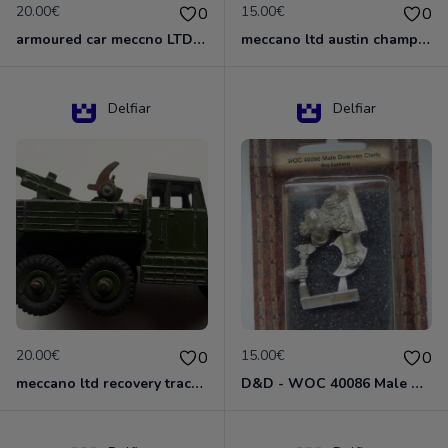
20.00€
15.00€
0
0
armoured car meccno LTD N°670
meccano ltd austin champ N°674
Delfiar
Delfiar
20.00€
15.00€
0
0
meccano ltd recovery tractor N°661
D&D - WOC 40086 Male Dwarven Cleric Miniature - Donjons Dragons