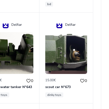
bd
Delfiar
Delfiar
0€
15.00€
0
0
 water tanker N°643
scout car N°673
y toys
dinky toys