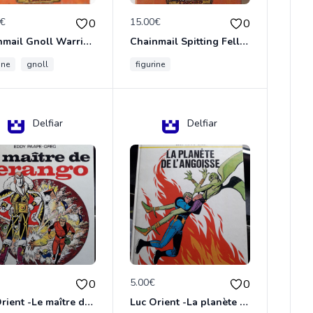
0€
15.00€
0
0
Chainmail Gnoll Warrior Dungeons & Dragons
Chainmail Spitting Felldrake
ine
gnoll
figurine
Delfiar
Delfiar
€
5.00€
0
0
Luc Orient -Le maître de terango
Luc Orient -La planète de l'angoisse