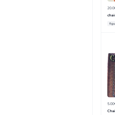
20.0
chai
figu
5.00