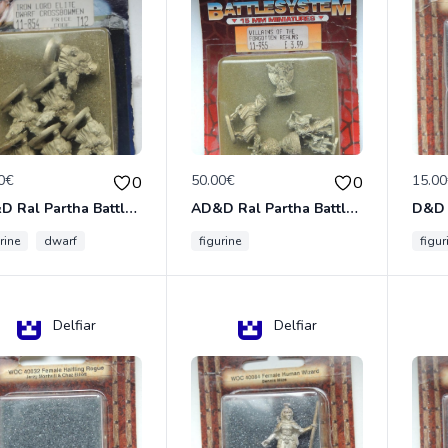
0€
50.00€
15.0
0
0
AD&D Ral Partha Battlesystem Miniatures Pack Iron Lord Dwarf Crossbowmen 11-854
AD&D Ral Partha Battlesystem Villains/Forgotten Realms 11-955 Miniatures
rine
dwarf
figurine
figur
Delfiar
Delfiar