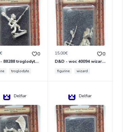
0€
15.00€
0
0
D&D - 88288 troglodyte with long Miniature - Donjons Dragons
D&D - woc 40094 wizard human male Miniature - Donjons Dragons
ine
troglodyte
figurine
wizard
Delfiar
Delfiar