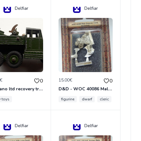
Delfiar
Delfiar
0€
15.00€
0
0
meccano ltd recovery tractor N°661
D&D - WOC 40086 Male Dwarven Cleric Miniature - Donjons Dragons
y toys
figurine
dwarf
cleric
Delfiar
Delfiar