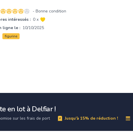
- Bonne condition
4 sur 5 étoiles
es intéressés :
0 x
 ligne le :
10/10/2025
figurine
e en lot à Delfiar !
omise sur les frais de port
Jusqu'à 15% de réduction !