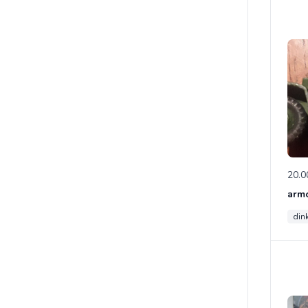
20.0
din