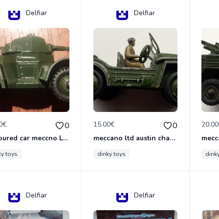
Delfiar
Delfiar
0€
15.00€
20.0
0
0
armoured car meccno LTD N°670
meccano ltd austin champ N°674
ky toys
dinky toys
dink
Delfiar
Delfiar