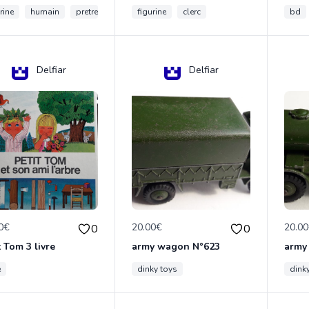
rine
humain
pretre
figurine
clerc
bd
Delfiar
Delfiar
0€
20.00€
20.0
0
0
t Tom 3 livre
army wagon N°623
army
e
dinky toys
dink