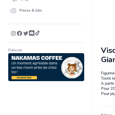
Presse & Jobs
Visc
Publicité
Gia
Figurin
Descrip
Toute le
A parti
Pour 20
Pour plu