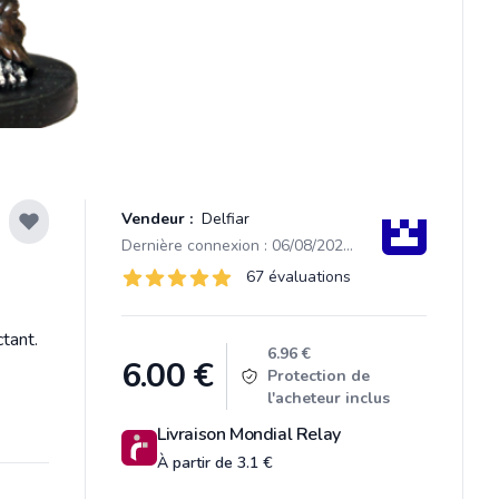
Vendeur :
Delfiar
Dernière connexion : 06/08/2026 14:14
Évaluations
67 évaluations
67 sur 5 étoiles
tant.
Product information
6.96 €
6.00
€
Protection de
l'acheteur inclus
Livraison Mondial Relay
À partir de 3.1 €