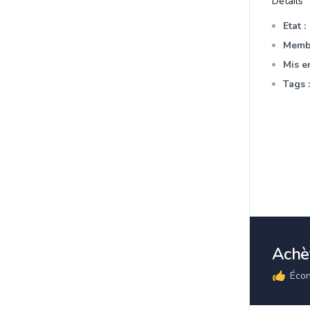
Détails
Etat :
Membr
Mis en
Tags :
Achèt
Écon