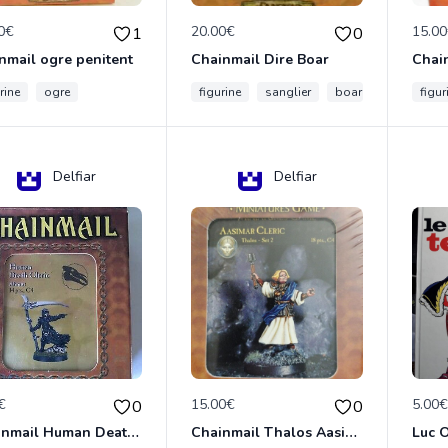
0€
20.00€
15.0
1
0
nmail ogre penitent
Chainmail Dire Boar
rine
ogre
figurine
sanglier
boar
figur
Delfiar
Delfiar
€
15.00€
5.00
0
0
Chainmail Human Death Cleric
Chainmail Thalos Aasimar Cleric