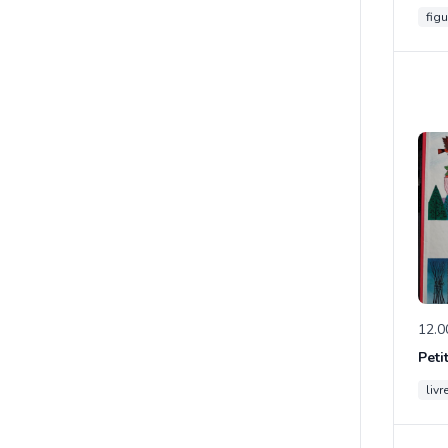
figu
12.0
Peti
livr