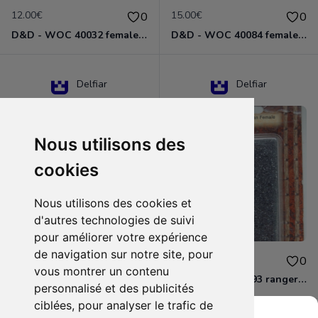
12.00€
15.00€
0
0
D&D - WOC 40032 female halfling rogue Miniature - Donjons Dragons
D&D - WOC 40084 female human wizard Miniature - Donjons Dragons
Delfiar
Delfiar
Nous utilisons des
cookies
Nous utilisons des cookies et
d'autres technologies de suivi
pour améliorer votre expérience
de navigation sur notre site, pour
15.00€
12.00€
0
0
vous montrer un contenu
D&D - 88286 paladin human male Miniature - Donjons Dragons
D&D - WOC 40093 ranger human female Miniature - Donjons Dragons
personnalisé et des publicités
ciblées, pour analyser le trafic de