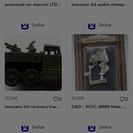
armoured car meccno LTD N°670
meccano ltd austin champ N°674
Delfiar
Delfiar
20.00€
15.00€
0
0
meccano ltd recovery tractor N°661
D&D - WOC 40086 Male Dwarven Cleric Miniature - Donjons Dragons
Delfiar
Delfiar