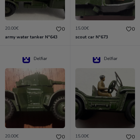
20.00€
15.00€
0
0
army water tanker N°643
scout car N°673
Delfiar
Delfiar
20.00€
15.00€
0
0