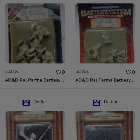
50.00€
50.00€
0
0
AD&D Ral Partha Battlesystem Miniatures Pack Iron Lord Dwarf Crossbowmen 11-854
AD&D Ral Partha Battlesystem Villains/Forgotten Realms 11-955 Miniatures
Delfiar
Delfiar