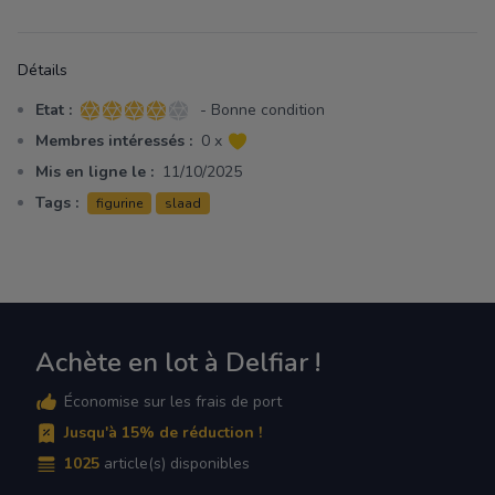
Détails
Etat :
- Bonne condition
4 sur 5 étoiles
Membres intéressés :
0 x
Mis en ligne le :
11/10/2025
Tags :
figurine
slaad
Achète en lot à Delfiar !
Économise sur les frais de port
Jusqu'à 15% de réduction !
1025
article(s) disponibles