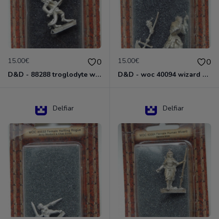
15.00€
15.00€
0
0
D&D - 88288 troglodyte with long Miniature - Donjons Dragons
D&D - woc 40094 wizard human male Miniature - Donjons Dragons
Delfiar
Delfiar