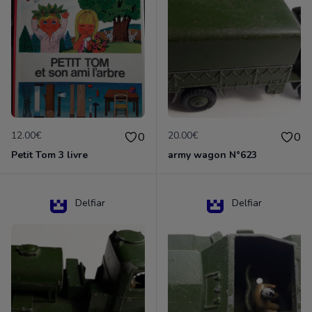
12.00€
20.00€
0
0
Petit Tom 3 livre
army wagon N°623
Delfiar
Delfiar