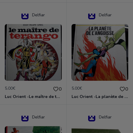
Delfiar
Delfiar
5.00€
5.00€
0
0
Luc Orient -Le maître de terango
Luc Orient -La planète de l'angoisse
Delfiar
Delfiar