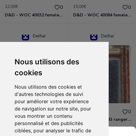
12.00€
15.00€
0
0
D&D - WOC 40032 female halfling rogue Miniature - Donjons Dragons
D&D - WOC 40084 female human wizard Miniature - Donjons Dragons
Delfiar
Delfiar
Nous utilisons des
cookies
Nous utilisons des cookies et
d'autres technologies de suivi
pour améliorer votre expérience
de navigation sur notre site, pour
15.00€
12.00€
0
0
vous montrer un contenu
D&D - 88286 paladin human male Miniature - Donjons Dragons
D&D - WOC 40093 ranger human female Miniature - Donjons Dragons
personnalisé et des publicités
ciblées, pour analyser le trafic de