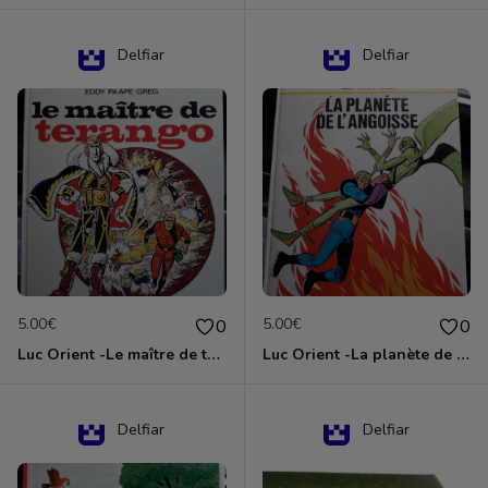
Delfiar
Delfiar
5.00€
5.00€
0
0
Luc Orient -Le maître de terango
Luc Orient -La planète de l'angoisse
Delfiar
Delfiar