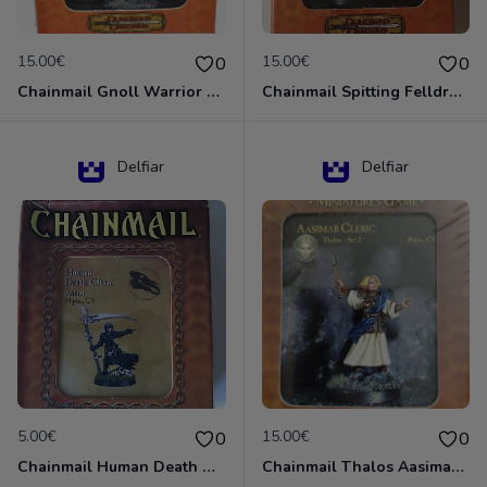
15.00€
15.00€
0
0
Chainmail Gnoll Warrior Dungeons & Dragons
Chainmail Spitting Felldrake
Delfiar
Delfiar
5.00€
15.00€
0
0
Chainmail Human Death Cleric
Chainmail Thalos Aasimar Cleric