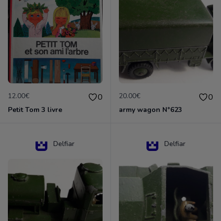
12.00€
20.00€
0
0
Petit Tom 3 livre
army wagon N°623
Delfiar
Delfiar