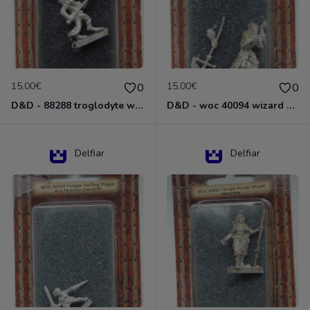
15.00€
15.00€
0
0
D&D - 88288 troglodyte with long Miniature - Donjons Dragons
D&D - woc 40094 wizard human male Miniature - Donjons Dragons
Delfiar
Delfiar