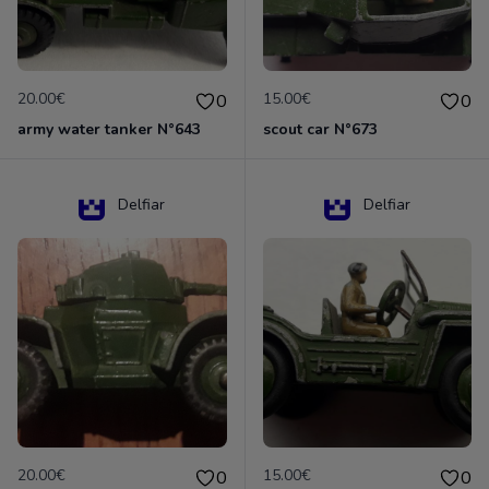
20.00€
15.00€
0
0
army water tanker N°643
scout car N°673
Delfiar
Delfiar
20.00€
15.00€
0
0