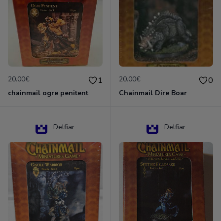
20.00€
20.00€
1
0
chainmail ogre penitent
Chainmail Dire Boar
Delfiar
Delfiar