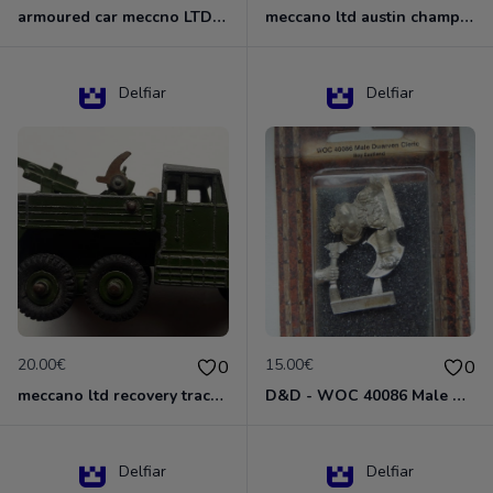
armoured car meccno LTD N°670
meccano ltd austin champ N°674
Delfiar
Delfiar
20.00€
15.00€
0
0
meccano ltd recovery tractor N°661
D&D - WOC 40086 Male Dwarven Cleric Miniature - Donjons Dragons
Delfiar
Delfiar