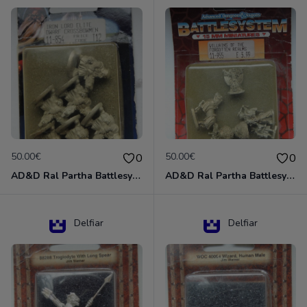
50.00€
50.00€
0
0
AD&D Ral Partha Battlesystem Miniatures Pack Iron Lord Dwarf Crossbowmen 11-854
AD&D Ral Partha Battlesystem Villains/Forgotten Realms 11-955 Miniatures
Delfiar
Delfiar