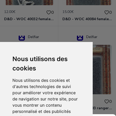
12.00€
15.00€
0
0
D&D - WOC 40032 female halfling rogue Miniature - Donjons Dragons
D&D - WOC 40084 female human wizard Miniature - Donjons Dragons
Delfiar
Delfiar
Nous utilisons des
cookies
Nous utilisons des cookies et
d'autres technologies de suivi
pour améliorer votre expérience
de navigation sur notre site, pour
15.00€
12.00€
0
0
vous montrer un contenu
D&D - 88286 paladin human male Miniature - Donjons Dragons
D&D - WOC 40093 ranger human female Miniature - Donjons Dragons
personnalisé et des publicités