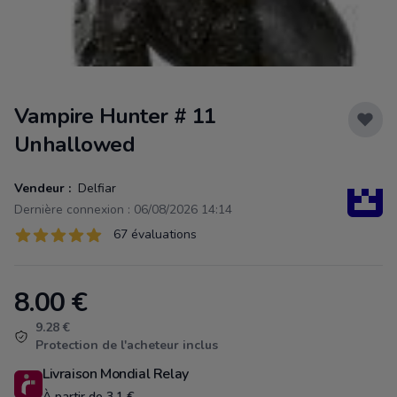
Vampire Hunter # 11
Unhallowed
Vendeur :
Delfiar
Dernière connexion : 06/08/2026 14:14
Évaluations
67 évaluations
67 sur 5 étoiles
8.00
€
Product information
9.28 €
Protection de l'acheteur inclus
Livraison Mondial Relay
À partir de 3.1 €