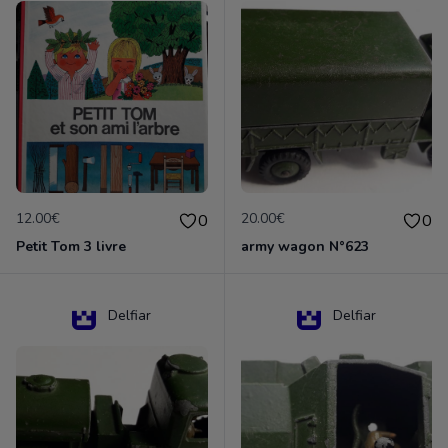
12.00€
20.00€
0
0
Petit Tom 3 livre
army wagon N°623
Delfiar
Delfiar