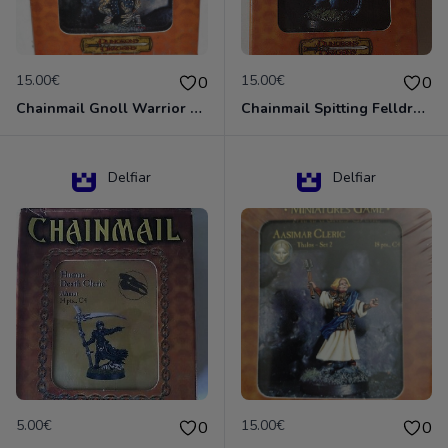
15.00€
15.00€
0
0
Chainmail Gnoll Warrior Dungeons & Dragons
Chainmail Spitting Felldrake
Delfiar
Delfiar
5.00€
15.00€
0
0