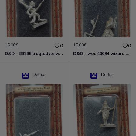
15.00€
15.00€
0
0
D&D - 88288 troglodyte with long Miniature - Donjons Dragons
D&D - woc 40094 wizard human male Miniature - Donjons Dragons
Delfiar
Delfiar