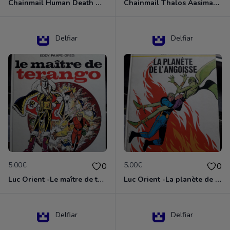
Chainmail Human Death Cleric
Chainmail Thalos Aasimar Cleric
Delfiar
Delfiar
5.00€
5.00€
0
0
Luc Orient -Le maître de terango
Luc Orient -La planète de l'angoisse
Delfiar
Delfiar