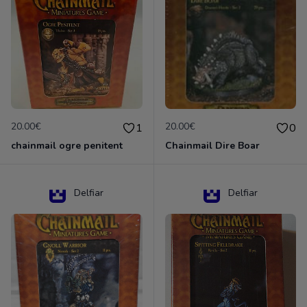
20.00€
20.00€
1
0
chainmail ogre penitent
Chainmail Dire Boar
Delfiar
Delfiar