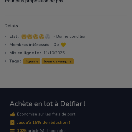
Pour plus proposition de prix.
Détails
Etat :
- Bonne condition
4 sur 5 étoiles
Membres intéressés :
0 x
Mis en ligne le :
11/10/2025
Tags :
figurine
tueur de vampire
Achète en lot à Delfiar !
Économise sur les frais de port
Jusqu'à 15% de réduction !
1025
article(s) disponibles