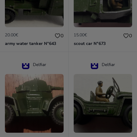
20.00€
15.00€
0
0
army water tanker N°643
scout car N°673
Delfiar
Delfiar