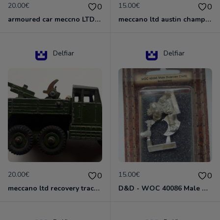
20.00€
15.00€
0
0
armoured car meccno LTD N°670
meccano ltd austin champ N°674
Delfiar
Delfiar
20.00€
15.00€
0
0
meccano ltd recovery tractor N°661
D&D - WOC 40086 Male Dwarven Cleric Miniature - Donjons Dragons