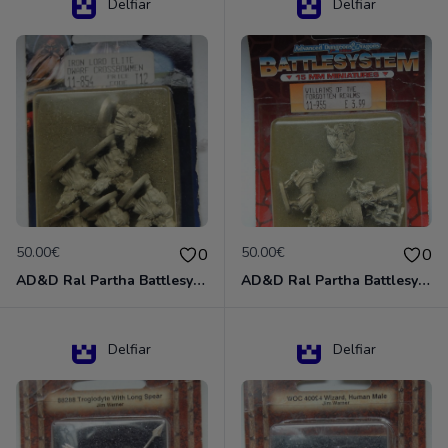
Delfiar
Delfiar
50.00€
50.00€
0
0
AD&D Ral Partha Battlesystem Miniatures Pack Iron Lord Dwarf Crossbowmen 11-854
AD&D Ral Partha Battlesystem Villains/Forgotten Realms 11-955 Miniatures
Delfiar
Delfiar