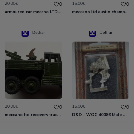
20.00€
15.00€
0
0
armoured car meccno LTD N°670
meccano ltd austin champ N°674
Delfiar
Delfiar
20.00€
15.00€
0
0
meccano ltd recovery tractor N°661
D&D - WOC 40086 Male Dwarven Cleric Miniature - Donjons Dragons