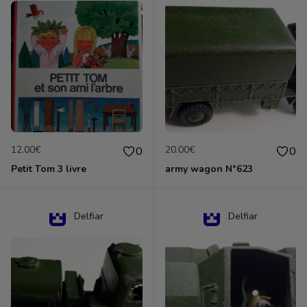
12.00€
20.00€
0
0
Petit Tom 3 livre
army wagon N°623
Delfiar
Delfiar