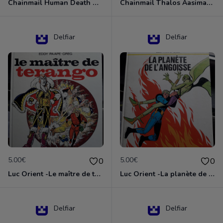
Chainmail Human Death Cleric
Chainmail Thalos Aasimar Cleric
Delfiar
Delfiar
5.00€
5.00€
0
0
Luc Orient -Le maître de terango
Luc Orient -La planète de l'angoisse
Delfiar
Delfiar