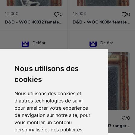
12.00€
15.00€
0
0
D&D - WOC 40032 female halfling rogue Miniature - Donjons Dragons
D&D - WOC 40084 female human wizard Miniature - Donjons Dragons
Delfiar
Delfiar
Nous utilisons des
cookies
Nous utilisons des cookies et
d'autres technologies de suivi
pour améliorer votre expérience
de navigation sur notre site, pour
15.00€
12.00€
0
0
vous montrer un contenu
D&D - 88286 paladin human male Miniature - Donjons Dragons
D&D - WOC 40093 ranger human female Miniature - Donjons Dragons
personnalisé et des publicités