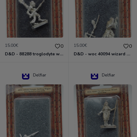
15.00€
15.00€
0
0
D&D - 88288 troglodyte with long Miniature - Donjons Dragons
D&D - woc 40094 wizard human male Miniature - Donjons Dragons
Delfiar
Delfiar