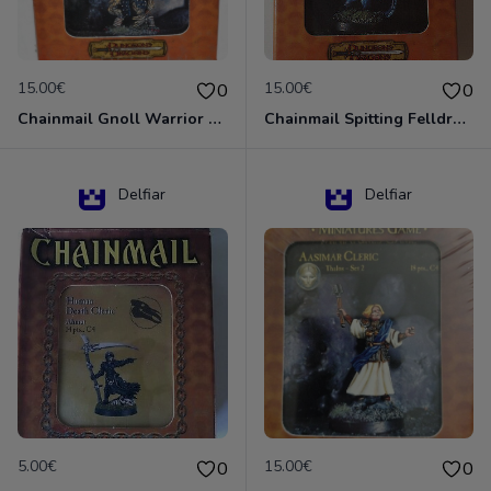
15.00€
15.00€
0
0
Chainmail Gnoll Warrior Dungeons & Dragons
Chainmail Spitting Felldrake
Delfiar
Delfiar
5.00€
15.00€
0
0