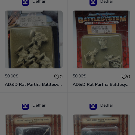
Delfiar
Delfiar
50.00€
50.00€
0
0
AD&D Ral Partha Battlesystem Miniatures Pack Iron Lord Dwarf Crossbowmen 11-854
AD&D Ral Partha Battlesystem Villains/Forgotten Realms 11-955 Miniatures
Delfiar
Delfiar