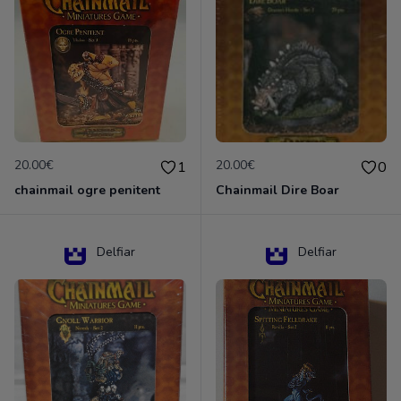
20.00€
20.00€
1
0
chainmail ogre penitent
Chainmail Dire Boar
Delfiar
Delfiar