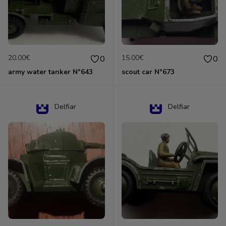
20.00€
15.00€
0
0
army water tanker N°643
scout car N°673
Delfiar
Delfiar