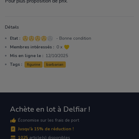
Pour plus proposition de prix.
Détails
Etat :
- Bonne condition
4 sur 5 étoiles
Membres intéressés :
0 x
Mis en ligne le :
12/10/2025
Tags :
figurine
barbarian
Achète en lot à Delfiar !
Économise sur les frais de port
Jusqu'à 15% de réduction !
1025
article(s) disponibles