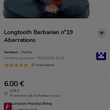
Longtooth Barbarian n°19
Aberrations
Vendeur :
Delfiar
Dernière connexion : 06/08/2026 05:36
Évaluations
67 évaluations
67 sur 5 étoiles
6.00
€
Product information
6.96 €
Protection de l'acheteur inclus
Livraison Mondial Relay
À partir de 3.1 €