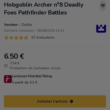
Hobgoblin Archer n°8 Deadly
Foes Pathfinder Battles
Vendeur :
Delfiar
Dernière connexion : 06/08/2026 14:14
Évaluations
67 évaluations
67 sur 5 étoiles
6.50
€
Product information
7.54 €
Protection de l'acheteur inclus
Livraison Mondial Relay
À partir de 3.1 €
Acheter l'article