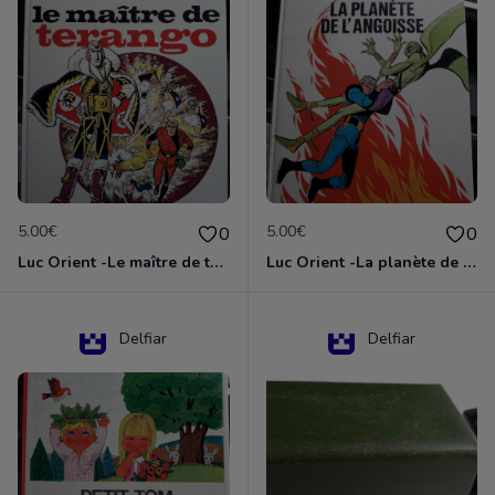
5.00€
5.00€
0
0
Luc Orient -Le maître de terango
Luc Orient -La planète de l'angoisse
Delfiar
Delfiar