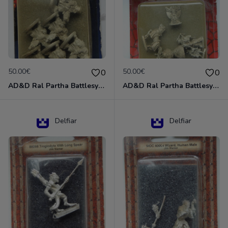
50.00€
50.00€
0
0
AD&D Ral Partha Battlesystem Miniatures Pack Iron Lord Dwarf Crossbowmen 11-854
AD&D Ral Partha Battlesystem Villains/Forgotten Realms 11-955 Miniatures
Delfiar
Delfiar