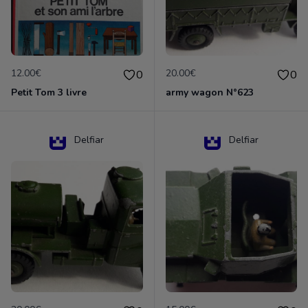
12.00€
20.00€
0
0
Petit Tom 3 livre
army wagon N°623
Delfiar
Delfiar