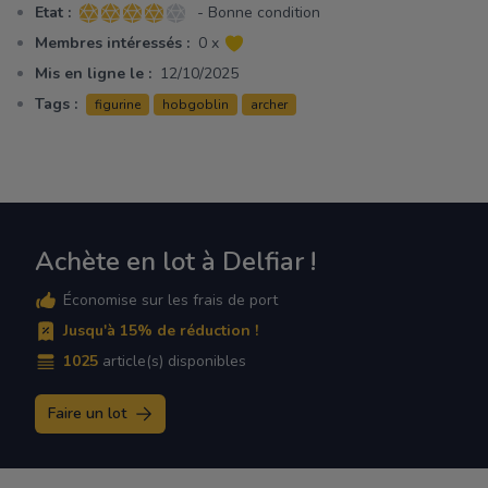
Etat :
- Bonne condition
4 sur 5 étoiles
Membres intéressés :
0 x
Mis en ligne le :
12/10/2025
Tags :
figurine
hobgoblin
archer
Achète en lot à Delfiar !
Économise sur les frais de port
Jusqu'à 15% de réduction !
1025
article(s) disponibles
Faire un lot