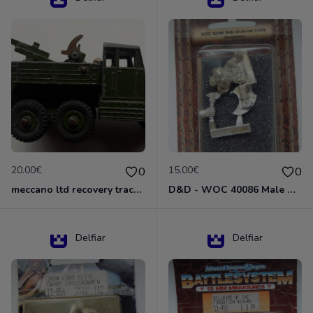
20.00€
15.00€
0
0
meccano ltd recovery tractor N°661
D&D - WOC 40086 Male Dwarven Cleric Miniature - Donjons Dragons
Delfiar
Delfiar