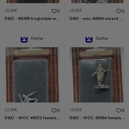
15.00€
15.00€
0
0
D&D - 88288 troglodyte with long Miniature - Donjons Dragons
D&D - woc 40094 wizard human male Miniature - Donjons Dragons
Delfiar
Delfiar
12.00€
15.00€
0
0
D&D - WOC 40032 female halfling rogue Miniature - Donjons Dragons
D&D - WOC 40084 female human wizard Miniature - Donjons Dragons