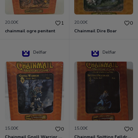
20.00€
20.00€
1
0
chainmail ogre penitent
Chainmail Dire Boar
Delfiar
Delfiar
15.00€
15.00€
0
0
Chainmail Gnoll Warrior Dungeons & Dragons
Chainmail Spitting Felldrake