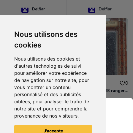
Delfiar
Delfiar
Nous utilisons des
cookies
Nous utilisons des cookies et
d'autres technologies de suivi
pour améliorer votre expérience
de navigation sur notre site, pour
15.00€
12.00€
0
0
vous montrer un contenu
D&D - 88286 paladin human male Miniature - Donjons Dragons
D&D - WOC 40093 ranger human female Miniature - Donjons Dragons
personnalisé et des publicités
ciblées, pour analyser le trafic de
notre site et pour comprendre la
provenance de nos visiteurs.
Grenier du Geek
Voir tous les articles du vendeur
J'accepte