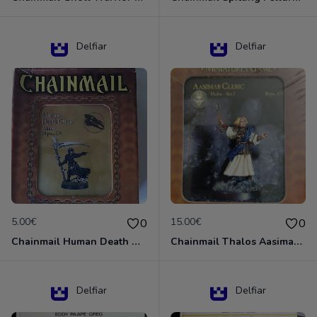
Delfiar
Delfiar
5.00€
15.00€
0
0
Chainmail Human Death Cleric
Chainmail Thalos Aasimar Cleric
Delfiar
Delfiar