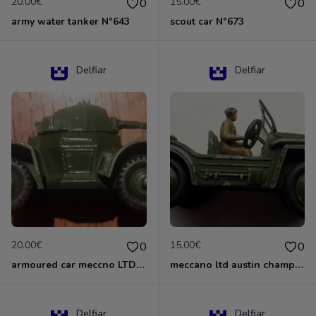
20.00€
15.00€
0
0
army water tanker N°643
scout car N°673
Delfiar
Delfiar
20.00€
15.00€
0
0
armoured car meccno LTD N°670
meccano ltd austin champ N°674
Delfiar
Delfiar