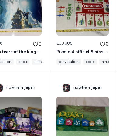
0€
100.00€
0
0
Zelda tears of the kingdom premium tapestry wall scroll collector japon nintendo switch
Pikmin 4 officiel 9 pins collector Nintendo store Tokyo Japon full set switch neuf
station
o
psp
xbox
nintendo
sega
playstation
mario
xbox
nintendo
sega
nowhere.japan
nowhere.japan