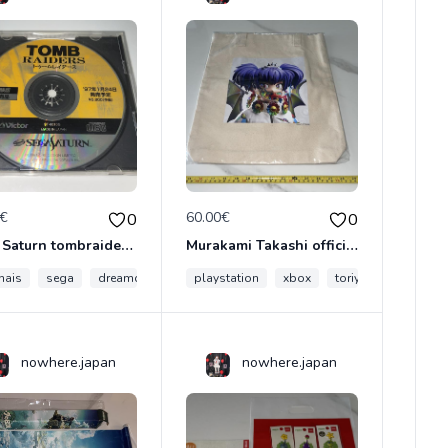
0€
60.00€
0
0
Sega Saturn tombraider tomb raider raiders trial édition promo demo sample japon japonais
Murakami Takashi officiel Kaikai kiki clone x tote bag rtfkt sac Japon DEMON flower Nike
nais
japon
sega
dreamcast
trial
playstation
démo
xbox
toriyama
dbz
nowhere.japan
nowhere.japan