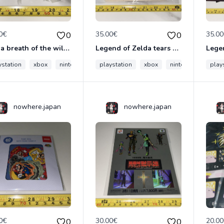
0€
35.00€
35.0
0
0
Zelda breath of the wild Nintendo switch Japon officiel mascot figurines keychain
Legend of Zelda tears of the kingdom Nintendo switch rakuten collector set Japon
ystation
xbox
nintendo
sega
playstation
mario
xbox
nintendo
sega
play
nowhere.japan
nowhere.japan
0€
30.00€
20.0
0
0