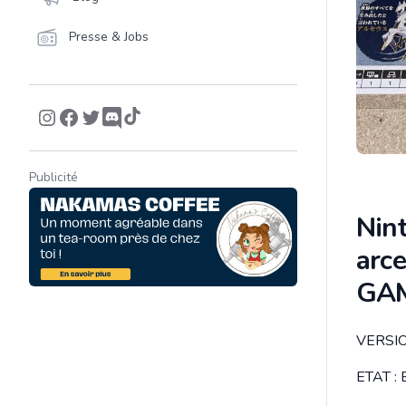
Presse & Jobs
Publicité
Nin
arc
GAM
VERSIO
Descrip
ETAT : B