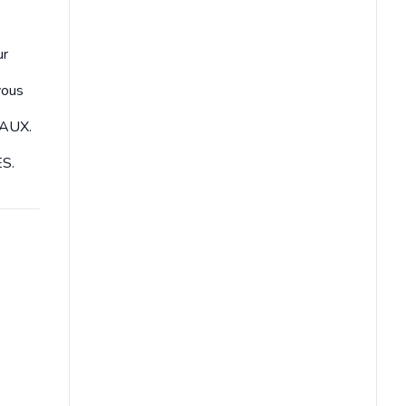
e
ur
vous
MAUX.
S.