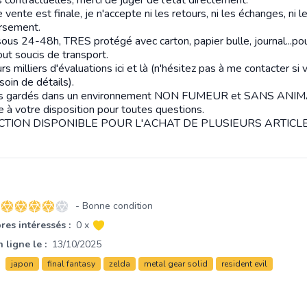
vente est finale, je n'accepte ni les retours, ni les échanges, ni l
rsement.
sous 24-48h, TRES protégé avec carton, papier bulle, journal...po
out soucis de transport.
rs milliers d'évaluations ici et là (n'hésitez pas à me contacter si 
oin de détails).
les gardés dans un environnement NON FUMEUR et SANS ANI
e à votre disposition pour toutes questions.
TION DISPONIBLE POUR L'ACHAT DE PLUSIEURS ARTICLE
- Bonne condition
4 sur 5 étoiles
es intéressés :
0 x
 ligne le :
13/10/2025
japon
final fantasy
zelda
metal gear solid
resident evil