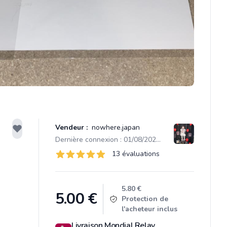
Vendeur :
nowhere.japan
Dernière connexion : 01/08/2026 09:12
Évaluations
13 évaluations
13 sur 5 étoiles
Product information
5.80 €
5.00
€
Protection de
l'acheteur inclus
Livraison Mondial Relay