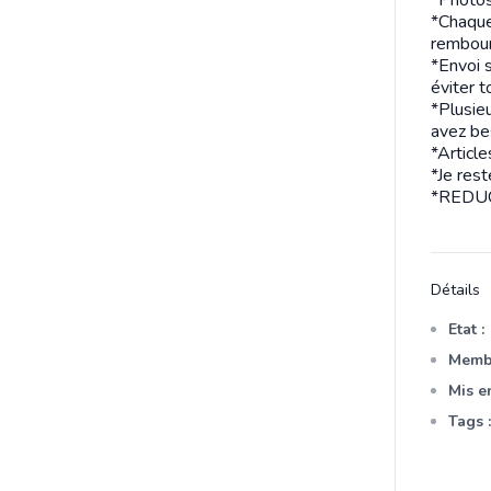
*Chaque 
rembou
*Envoi 
éviter t
*Plusieu
avez bes
*Artic
*Je rest
*REDUC
Détails
Etat :
Membr
Mis en
Tags :