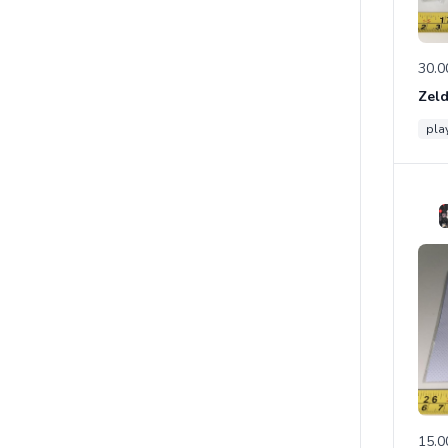
30.0
pla
15.0