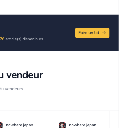
Faire un lot
76
article(s) disponibles
du vendeur
 du vendeurs
nowhere.japan
nowhere.japan