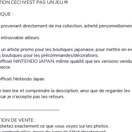
ION CECI N'EST PAS UN JEU !!!!
QUE :
s provenant directement de ma collection, acheté personnellemen
 introuvable ailleurs.
t un article promo pour les boutiques japonaise, pour mettre en e
s boutiques pour les précommandes/décorations.
 officiel NINTENDO JAPAN, même qualité que les versions vendu
erce.
ficiel Nintendo Japan.
 bien lire et comprendre la description, ainsi que de regarder les
car je n’accepte pas les retours.
__________________________
ION DE VENTE :
chetez exactement ce que vous voyez sur les photos.
contractuelles, merci de juger de l'état directement.