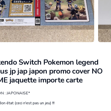
tendo Switch Pokemon legend
eus jp jap japon promo cover NO
E jaquette importe carte
N : JAPONAISE*
tion
on état (ceci n'est pas un jeu) !!!