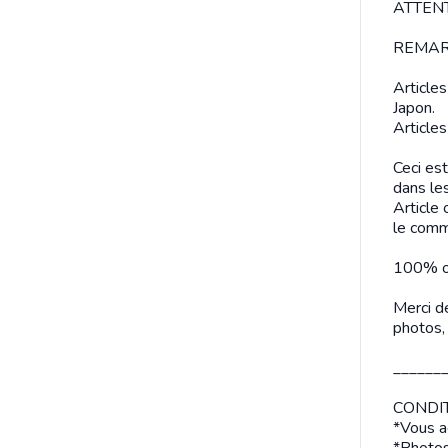
ATTENT
REMAR
Article
Japon.
Articles
Ceci es
dans le
Article
le comm
100% of
Merci de
photos, 
______
CONDIT
*Vous a
*Photos 