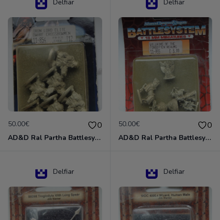
Delfiar
Delfiar
50.00€
50.00€
0
0
AD&D Ral Partha Battlesystem Miniatures Pack Iron Lord Dwarf Crossbowmen 11-854
AD&D Ral Partha Battlesystem Villains/Forgotten Realms 11-955 Miniatures
Delfiar
Delfiar