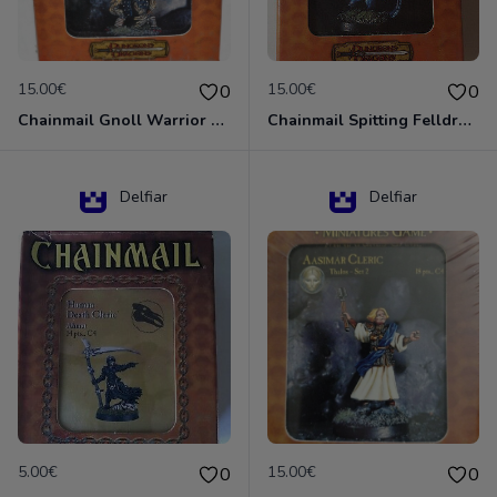
15.00€
15.00€
0
0
Chainmail Gnoll Warrior Dungeons & Dragons
Chainmail Spitting Felldrake
Delfiar
Delfiar
5.00€
15.00€
0
0