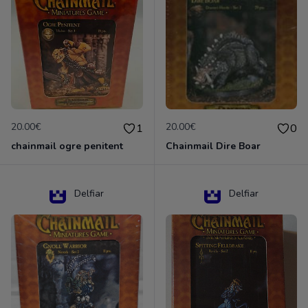
20.00€
20.00€
1
0
chainmail ogre penitent
Chainmail Dire Boar
Delfiar
Delfiar