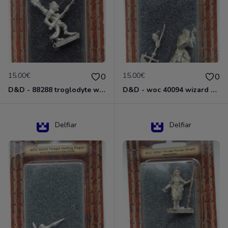
15.00€
15.00€
0
0
D&D - 88288 troglodyte with long Miniature - Donjons Dragons
D&D - woc 40094 wizard human male Miniature - Donjons Dragons
Delfiar
Delfiar