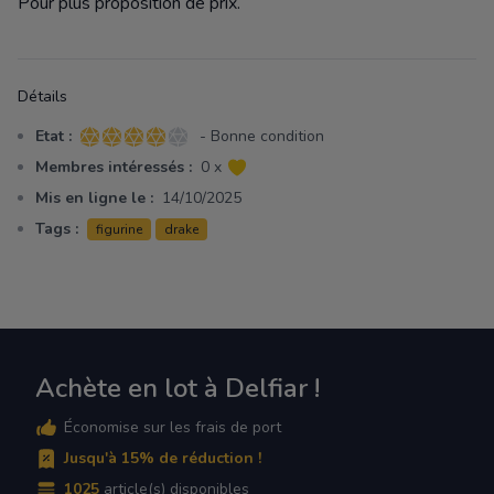
Pour plus proposition de prix.
Détails
Etat :
- Bonne condition
4 sur 5 étoiles
Membres intéressés :
0 x
Mis en ligne le :
14/10/2025
Tags :
figurine
drake
Achète en lot à Delfiar !
Économise sur les frais de port
Jusqu'à 15% de réduction !
1025
article(s) disponibles