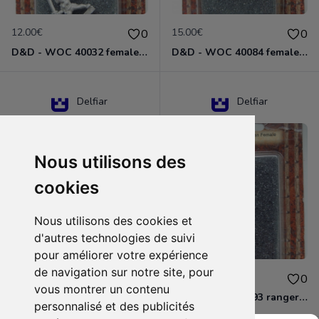
12.00€
15.00€
0
0
D&D - WOC 40032 female halfling rogue Miniature - Donjons Dragons
D&D - WOC 40084 female human wizard Miniature - Donjons Dragons
Delfiar
Delfiar
Nous utilisons des
cookies
Nous utilisons des cookies et
d'autres technologies de suivi
pour améliorer votre expérience
de navigation sur notre site, pour
15.00€
12.00€
0
0
vous montrer un contenu
D&D - 88286 paladin human male Miniature - Donjons Dragons
D&D - WOC 40093 ranger human female Miniature - Donjons Dragons
personnalisé et des publicités