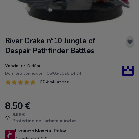
River Drake n°10 Jungle of
Despair Pathfinder Battles
Vendeur :
Delfiar
Dernière connexion : 06/08/2026 14:14
Évaluations
67 évaluations
67 sur 5 étoiles
8.50
€
Product information
9.86 €
Protection de l'acheteur inclus
Livraison Mondial Relay
À partir de 3.1 €