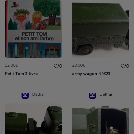
12.00€
20.00€
0
0
Petit Tom 3 livre
army wagon N°623
Delfiar
Delfiar