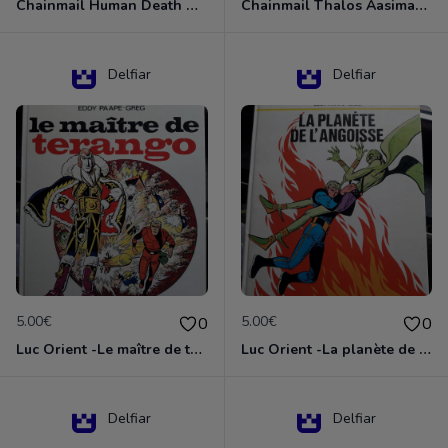
Chainmail Human Death Cleric
Chainmail Thalos Aasimar Cleric
Delfiar
Delfiar
5.00€
5.00€
0
0
Luc Orient -Le maître de terango
Luc Orient -La planète de l'angoisse
Delfiar
Delfiar