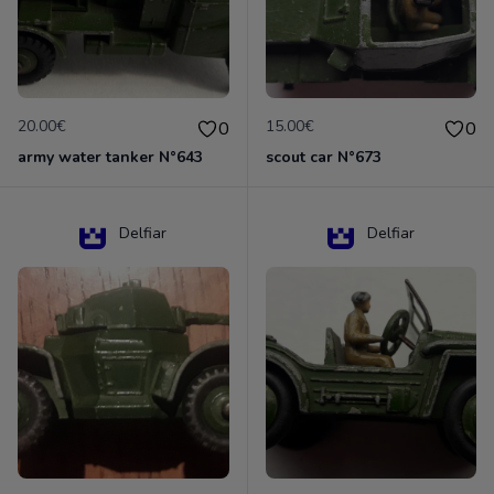
20.00€
15.00€
0
0
army water tanker N°643
scout car N°673
Delfiar
Delfiar