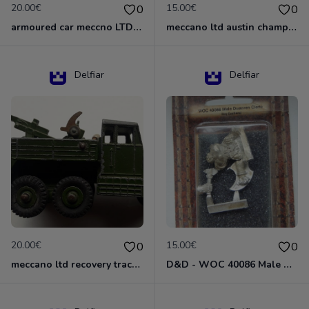
20.00€
15.00€
0
0
armoured car meccno LTD N°670
meccano ltd austin champ N°674
Delfiar
Delfiar
20.00€
15.00€
0
0
meccano ltd recovery tractor N°661
D&D - WOC 40086 Male Dwarven Cleric Miniature - Donjons Dragons