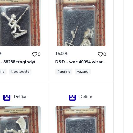
0€
15.00€
0
0
D&D - 88288 troglodyte with long Miniature - Donjons Dragons
D&D - woc 40094 wizard human male Miniature - Donjons Dragons
ine
troglodyte
figurine
wizard
Delfiar
Delfiar