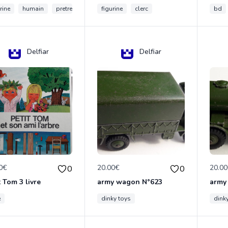
rine
humain
pretre
figurine
clerc
bd
Delfiar
Delfiar
0€
20.00€
20.0
0
0
t Tom 3 livre
army wagon N°623
army
e
dinky toys
dink