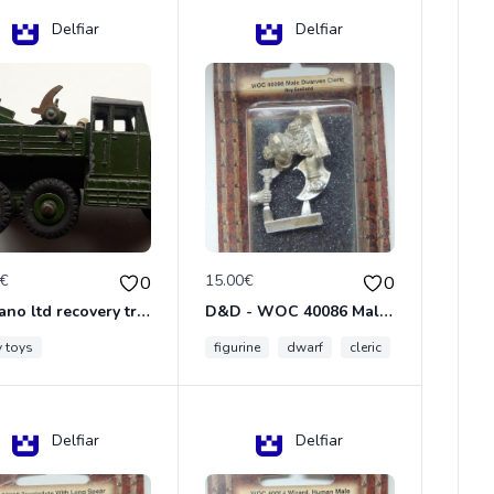
Delfiar
Delfiar
0€
15.00€
0
0
meccano ltd recovery tractor N°661
D&D - WOC 40086 Male Dwarven Cleric Miniature - Donjons Dragons
y toys
figurine
dwarf
cleric
Delfiar
Delfiar