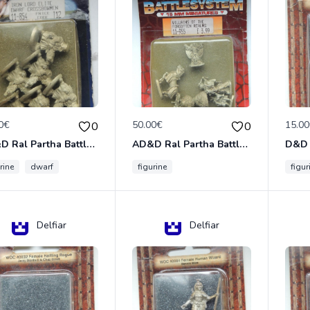
0€
50.00€
15.0
0
0
AD&D Ral Partha Battlesystem Miniatures Pack Iron Lord Dwarf Crossbowmen 11-854
AD&D Ral Partha Battlesystem Villains/Forgotten Realms 11-955 Miniatures
rine
dwarf
figurine
figur
Delfiar
Delfiar