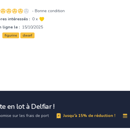
- Bonne condition
4 sur 5 étoiles
es intéressés :
0 x
 ligne le :
15/10/2025
figurine
dwarf
e en lot à Delfiar !
omise sur les frais de port
Jusqu'à 15% de réduction !