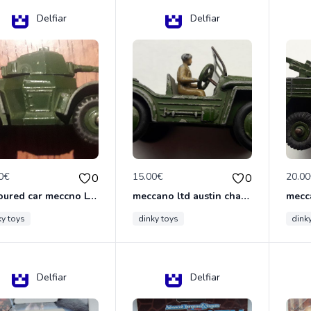
Delfiar
Delfiar
0€
15.00€
20.0
0
0
armoured car meccno LTD N°670
meccano ltd austin champ N°674
ky toys
dinky toys
dink
Delfiar
Delfiar