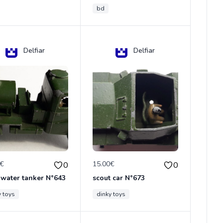
bd
Delfiar
Delfiar
0€
15.00€
0
0
 water tanker N°643
scout car N°673
y toys
dinky toys