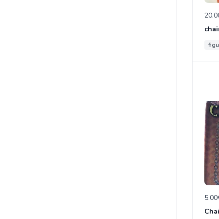
20.0
chai
figu
5.00