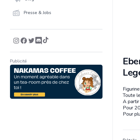
Presse & Jobs
Eber
Publicité
Leg
Figurin
Descrip
Toute le
A parti
Pour 20
Pour plu