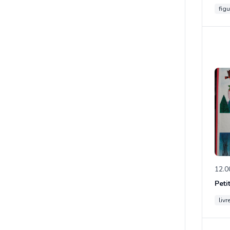
figu
12.0
Peti
livr