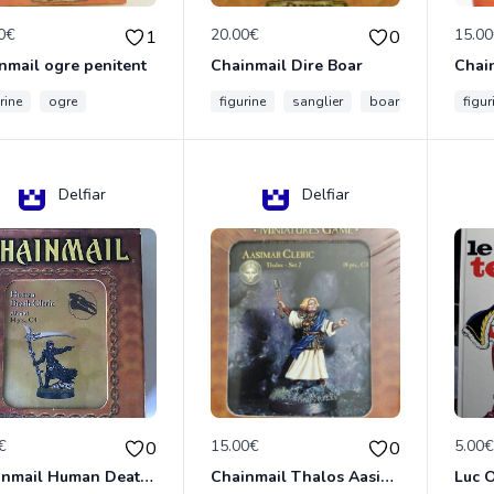
0€
20.00€
15.0
1
0
nmail ogre penitent
Chainmail Dire Boar
rine
ogre
figurine
sanglier
boar
figur
Delfiar
Delfiar
€
15.00€
5.00
0
0
Chainmail Human Death Cleric
Chainmail Thalos Aasimar Cleric