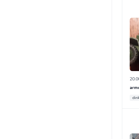
20.0
din