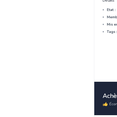
Détails
Etat :
Membr
Mis en
Tags :
Achèt
Écon