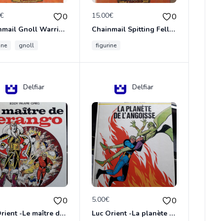
0€
15.00€
0
0
Chainmail Gnoll Warrior Dungeons & Dragons
Chainmail Spitting Felldrake
ine
gnoll
figurine
Delfiar
Delfiar
€
5.00€
0
0
Luc Orient -Le maître de terango
Luc Orient -La planète de l'angoisse