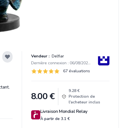
Vendeur :
Delfiar
Dernière connexion : 06/08/2026 05:36
Évaluations
67 évaluations
67 sur 5 étoiles
tant.
Product information
9.28 €
8.00
€
Protection de
l'acheteur inclus
Livraison Mondial Relay
À partir de 3.1 €