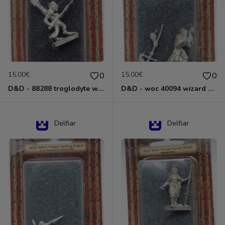
15.00€
15.00€
0
0
D&D - 88288 troglodyte with long Miniature - Donjons Dragons
D&D - woc 40094 wizard human male Miniature - Donjons Dragons
Delfiar
Delfiar