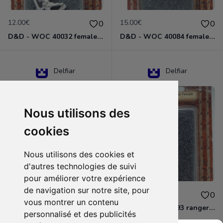
12.00€
15.00€
0
0
D&D - WOC 40032 female halfling rogue Miniature - Donjons Dragons
D&D - WOC 40084 female human wizard Miniature - Donjons Dragons
Delfiar
Delfiar
Nous utilisons des
cookies
Nous utilisons des cookies et
d'autres technologies de suivi
pour améliorer votre expérience
de navigation sur notre site, pour
15.00€
12.00€
0
0
vous montrer un contenu
D&D - 88286 paladin human male Miniature - Donjons Dragons
D&D - WOC 40093 ranger human female Miniature - Donjons Dragons
personnalisé et des publicités