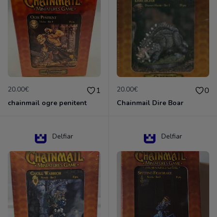
20.00€
20.00€
1
0
chainmail ogre penitent
Chainmail Dire Boar
Delfiar
Delfiar