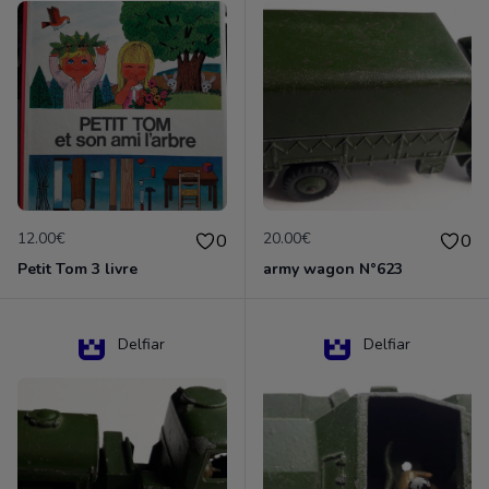
12.00€
20.00€
0
0
Petit Tom 3 livre
army wagon N°623
Delfiar
Delfiar