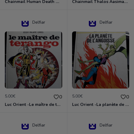
Chainmail Human Death Cleric
Chainmail Thalos Aasimar Cleric
Delfiar
Delfiar
5.00€
5.00€
0
0
Luc Orient -Le maître de terango
Luc Orient -La planète de l'angoisse
Delfiar
Delfiar