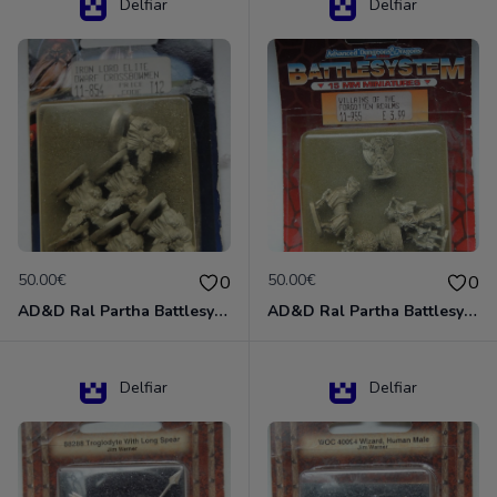
Delfiar
Delfiar
50.00€
50.00€
0
0
AD&D Ral Partha Battlesystem Miniatures Pack Iron Lord Dwarf Crossbowmen 11-854
AD&D Ral Partha Battlesystem Villains/Forgotten Realms 11-955 Miniatures
Delfiar
Delfiar