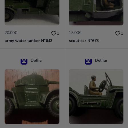
20.00€
15.00€
0
0
army water tanker N°643
scout car N°673
Delfiar
Delfiar