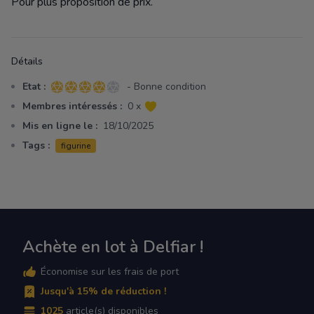
Pour plus proposition de prix.
Détails
Etat :
- Bonne condition
4 sur 5 étoiles
Membres intéressés :
0 x
Mis en ligne le :
18/10/2025
Tags :
figurine
Achète en lot à Delfiar !
Économise sur les frais de port
Jusqu'à 15% de réduction !
1025
article(s) disponibles