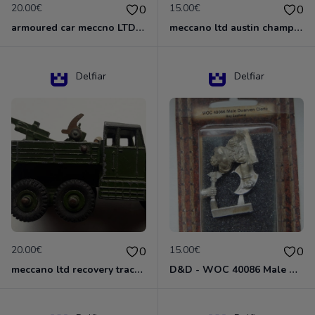
20.00€
15.00€
0
0
armoured car meccno LTD N°670
meccano ltd austin champ N°674
Delfiar
Delfiar
20.00€
15.00€
0
0
meccano ltd recovery tractor N°661
D&D - WOC 40086 Male Dwarven Cleric Miniature - Donjons Dragons