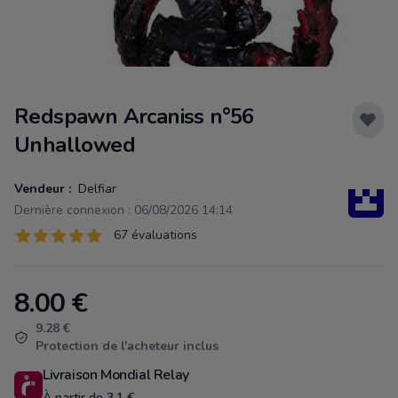
Redspawn Arcaniss n°56
Unhallowed
Vendeur :
Delfiar
Dernière connexion : 06/08/2026 14:14
Évaluations
67 évaluations
67 sur 5 étoiles
8.00
€
Product information
9.28 €
Protection de l'acheteur inclus
Livraison Mondial Relay
À partir de 3.1 €