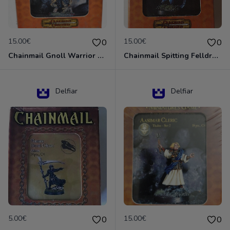
15.00€
15.00€
0
0
Chainmail Gnoll Warrior Dungeons & Dragons
Chainmail Spitting Felldrake
Delfiar
Delfiar
5.00€
15.00€
0
0