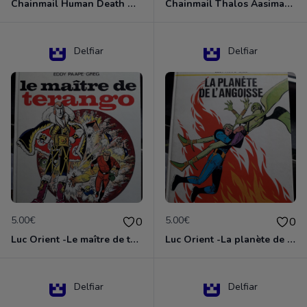
Chainmail Human Death Cleric
Chainmail Thalos Aasimar Cleric
Delfiar
Delfiar
5.00€
5.00€
0
0
Luc Orient -Le maître de terango
Luc Orient -La planète de l'angoisse
Delfiar
Delfiar