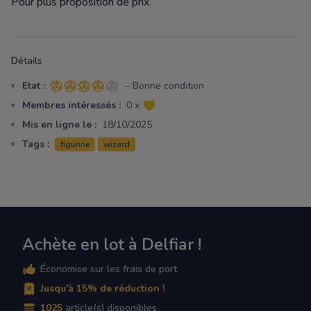
Pour plus proposition de prix.
Détails
Etat :
- Bonne condition
4 sur 5 étoiles
Membres intéressés :
0 x
Mis en ligne le :
18/10/2025
Tags :
figurine
wizard
Achète en lot à Delfiar !
Économise sur les frais de port
Jusqu'à 15% de réduction !
1025
article(s) disponibles