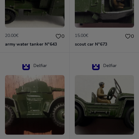
20.00€
15.00€
0
0
army water tanker N°643
scout car N°673
Delfiar
Delfiar