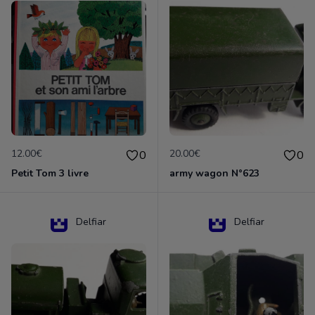
12.00€
20.00€
0
0
Petit Tom 3 livre
army wagon N°623
Delfiar
Delfiar