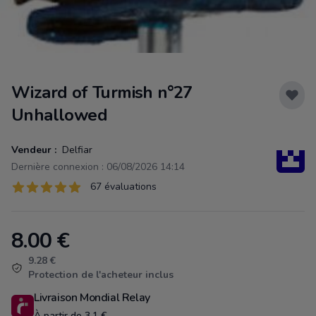
Wizard of Turmish n°27
Unhallowed
Vendeur :
Delfiar
Dernière connexion : 06/08/2026 14:14
Évaluations
67 évaluations
67 sur 5 étoiles
8.00
€
Product information
9.28 €
Protection de l'acheteur inclus
Livraison Mondial Relay
À partir de 3.1 €