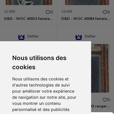
12.00€
15.00€
0
0
D&D - WOC 40032 female halfling rogue Miniature - Donjons Dragons
D&D - WOC 40084 female human wizard Miniature - Donjons Dragons
Delfiar
Delfiar
Nous utilisons des
cookies
Nous utilisons des cookies et
d'autres technologies de suivi
pour améliorer votre expérience
de navigation sur notre site, pour
15.00€
12.00€
0
0
vous montrer un contenu
D&D - 88286 paladin human male Miniature - Donjons Dragons
D&D - WOC 40093 ranger human female Miniature - Donjons Dragons
personnalisé et des publicités