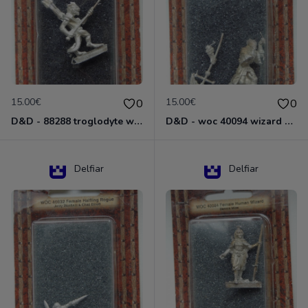
15.00€
15.00€
0
0
D&D - 88288 troglodyte with long Miniature - Donjons Dragons
D&D - woc 40094 wizard human male Miniature - Donjons Dragons
Delfiar
Delfiar