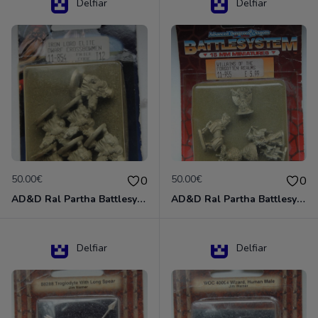
Delfiar
Delfiar
50.00€
50.00€
0
0
AD&D Ral Partha Battlesystem Miniatures Pack Iron Lord Dwarf Crossbowmen 11-854
AD&D Ral Partha Battlesystem Villains/Forgotten Realms 11-955 Miniatures
Delfiar
Delfiar