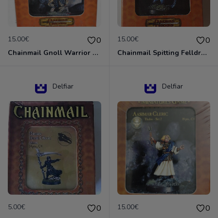
15.00€
15.00€
0
0
Chainmail Gnoll Warrior Dungeons & Dragons
Chainmail Spitting Felldrake
Delfiar
Delfiar
5.00€
15.00€
0
0