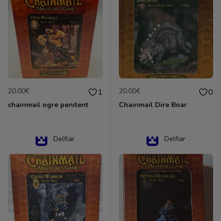
20.00€
20.00€
1
0
chainmail ogre penitent
Chainmail Dire Boar
Delfiar
Delfiar