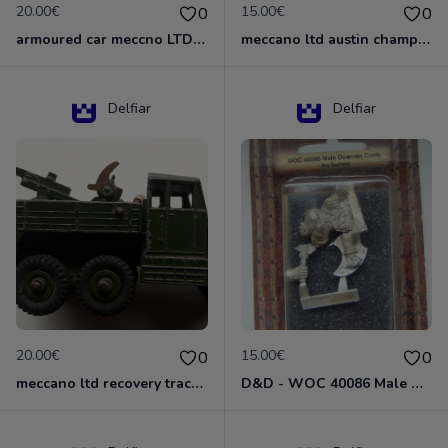
20.00€
15.00€
0
0
armoured car meccno LTD N°670
meccano ltd austin champ N°674
Delfiar
Delfiar
20.00€
15.00€
0
0
meccano ltd recovery tractor N°661
D&D - WOC 40086 Male Dwarven Cleric Miniature - Donjons Dragons