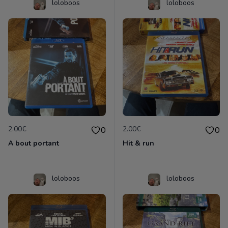
loloboos
loloboos
2.00€
2.00€
0
0
A bout portant
Hit & run
loloboos
loloboos