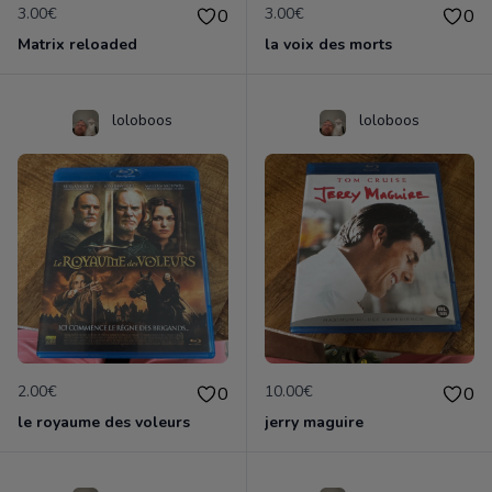
3.00€
3.00€
0
0
Matrix reloaded
la voix des morts
loloboos
loloboos
2.00€
10.00€
0
0
le royaume des voleurs
jerry maguire