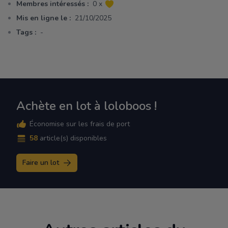
Membres intéressés :
0 x
Mis en ligne le :
21/10/2025
Tags :
-
Achète en lot à loloboos !
Économise sur les frais de port
58
article(s) disponibles
Faire un lot