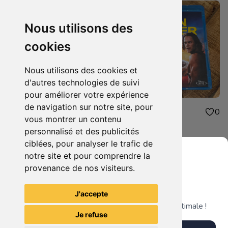
Nous utilisons des
cookies
Nous utilisons des cookies et
d'autres technologies de suivi
pour améliorer votre expérience
de navigation sur notre site, pour
2.50€
3.00€
0
0
vous montrer un contenu
Cliverfield
John Carter
personnalisé et des publicités
ciblées, pour analyser le trafic de
notre site et pour comprendre la
provenance de nos visiteurs.
Grenier du Geek
Voir tous les articles du vendeur
J'accepte
Télécharge notre app pour une expérience optimale !
Je refuse