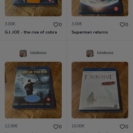
3.00€
3.00€
0
0
G.I. JOE - the rise of cobra
Superman returns
loloboos
loloboos
12.00€
10.00€
0
0