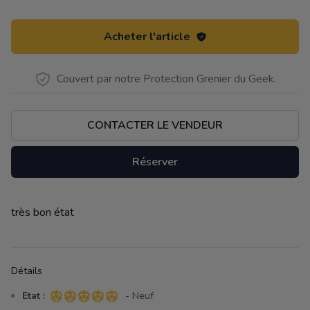
Acheter l'article
Couvert par notre Protection Grenier du Geek.
CONTACTER LE VENDEUR
Réserver
très bon état
Description
Détails
Etat :
- Neuf
5 sur 5 étoiles