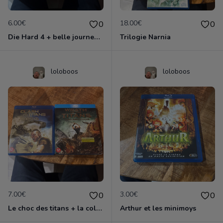
6.00€
18.00€
0
0
Die Hard 4 + belle journee pour mourir
Trilogie Narnia
loloboos
loloboos
7.00€
3.00€
0
0
Le choc des titans + la colere des titans
Arthur et les minimoys