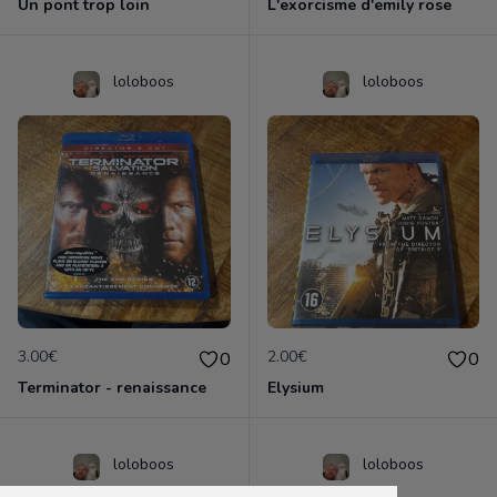
Un pont trop loin
L'exorcisme d'emily rose
loloboos
loloboos
3.00€
2.00€
0
0
Terminator - renaissance
Elysium
loloboos
loloboos