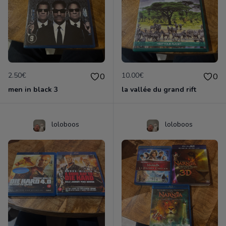
2.50€
10.00€
0
0
men in black 3
la vallée du grand rift
loloboos
loloboos