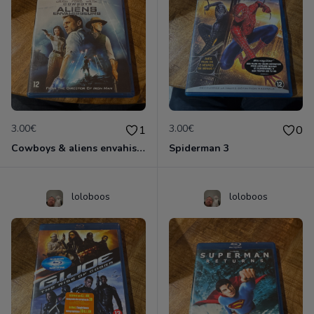
3.00€
3.00€
1
0
Cowboys & aliens envahisseurs
Spiderman 3
loloboos
loloboos