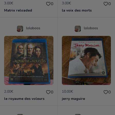
3.00€
3.00€
0
0
Matrix reloaded
la voix des morts
loloboos
loloboos
2.00€
10.00€
0
0
le royaume des voleurs
jerry maguire