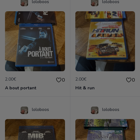
loloboos
loloboos
2.00€
2.00€
0
0
A bout portant
Hit & run
loloboos
loloboos