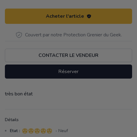
Acheter l'article
Couvert par notre Protection Grenier du Geek.
CONTACTER LE VENDEUR
Réserver
très bon état
Description
Détails
Etat :
- Neuf
5 sur 5 étoiles