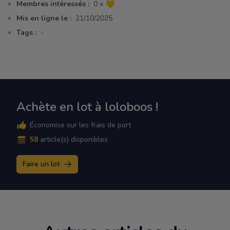
Membres intéressés :
0 x
Mis en ligne le :
21/10/2025
Tags :
-
Achète en lot à loloboos !
Économise sur les frais de port
58
article(s) disponibles
Faire un lot