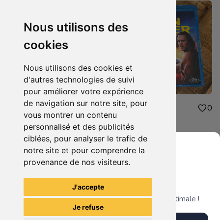
Nous utilisons des
cookies
Nous utilisons des cookies et
d'autres technologies de suivi
pour améliorer votre expérience
de navigation sur notre site, pour
2.50€
3.00€
0
0
vous montrer un contenu
Cliverfield
John Carter
personnalisé et des publicités
ciblées, pour analyser le trafic de
notre site et pour comprendre la
provenance de nos visiteurs.
Grenier du Geek
Voir tous les articles du vendeur
J'accepte
Télécharge notre app pour une expérience optimale !
Je refuse