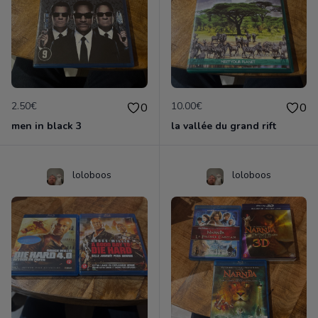
2.50€
10.00€
0
0
men in black 3
la vallée du grand rift
loloboos
loloboos