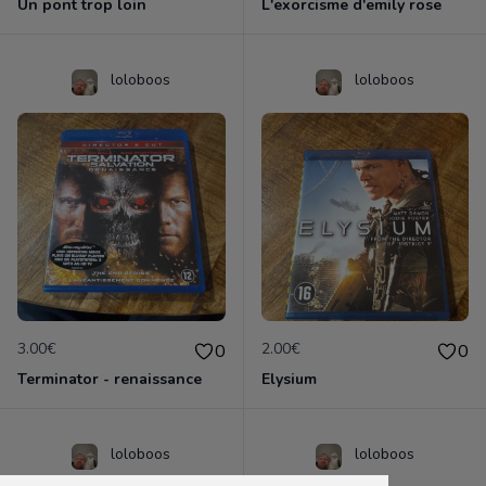
Un pont trop loin
L'exorcisme d'emily rose
loloboos
loloboos
3.00€
2.00€
0
0
Terminator - renaissance
Elysium
loloboos
loloboos