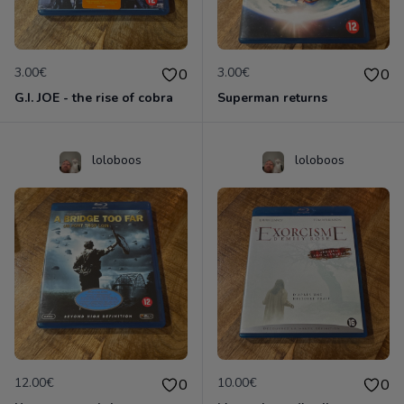
3.00€
3.00€
0
0
G.I. JOE - the rise of cobra
Superman returns
loloboos
loloboos
12.00€
10.00€
0
0