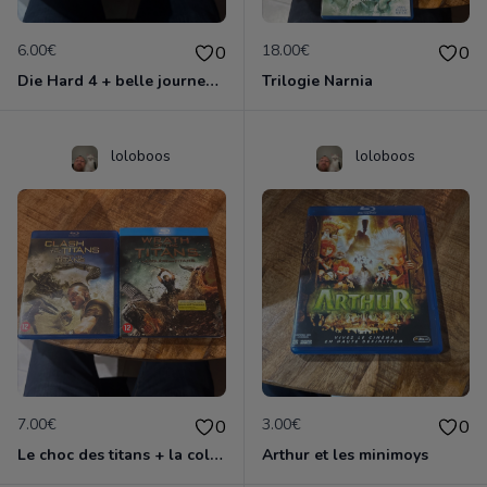
6.00€
18.00€
0
0
Die Hard 4 + belle journee pour mourir
Trilogie Narnia
loloboos
loloboos
7.00€
3.00€
0
0
Le choc des titans + la colere des titans
Arthur et les minimoys