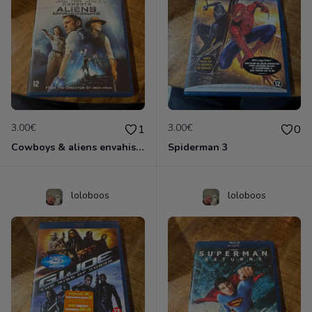
3.00€
3.00€
1
0
Cowboys & aliens envahisseurs
Spiderman 3
loloboos
loloboos