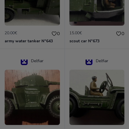
20.00€
15.00€
0
0
army water tanker N°643
scout car N°673
Delfiar
Delfiar