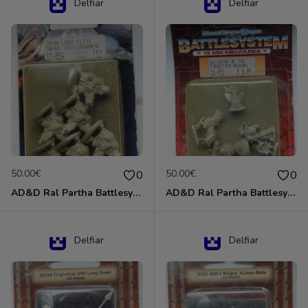
Delfiar
Delfiar
50.00€
50.00€
0
0
AD&D Ral Partha Battlesystem Miniatures Pack Iron Lord Dwarf Crossbowmen 11-854
AD&D Ral Partha Battlesystem Villains/Forgotten Realms 11-955 Miniatures
Delfiar
Delfiar