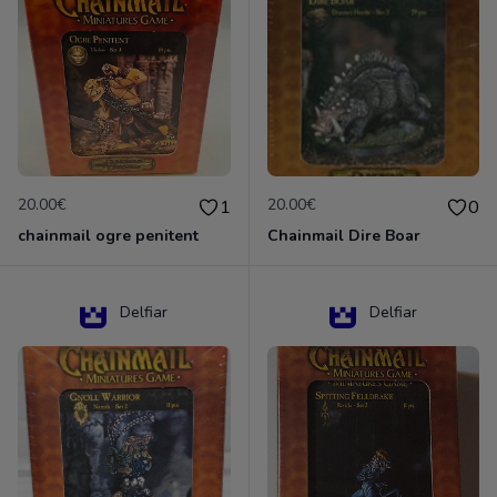
20.00€
20.00€
1
0
chainmail ogre penitent
Chainmail Dire Boar
Delfiar
Delfiar