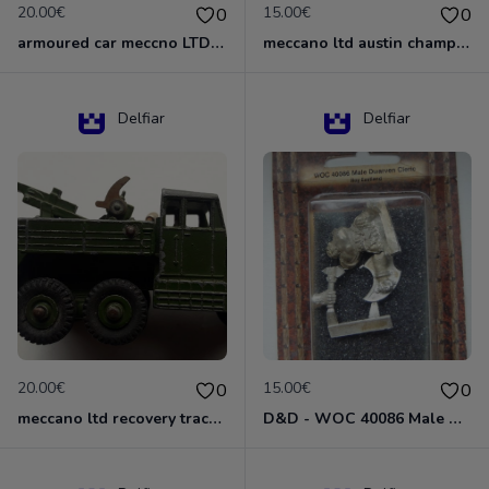
20.00€
15.00€
0
0
armoured car meccno LTD N°670
meccano ltd austin champ N°674
Delfiar
Delfiar
20.00€
15.00€
0
0
meccano ltd recovery tractor N°661
D&D - WOC 40086 Male Dwarven Cleric Miniature - Donjons Dragons