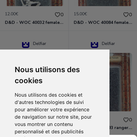
12.00€
15.00€
0
0
D&D - WOC 40032 female halfling rogue Miniature - Donjons Dragons
D&D - WOC 40084 female human wizard Miniature - Donjons Dragons
Delfiar
Delfiar
Nous utilisons des
cookies
Nous utilisons des cookies et
d'autres technologies de suivi
pour améliorer votre expérience
de navigation sur notre site, pour
15.00€
12.00€
0
0
vous montrer un contenu
D&D - 88286 paladin human male Miniature - Donjons Dragons
D&D - WOC 40093 ranger human female Miniature - Donjons Dragons
personnalisé et des publicités