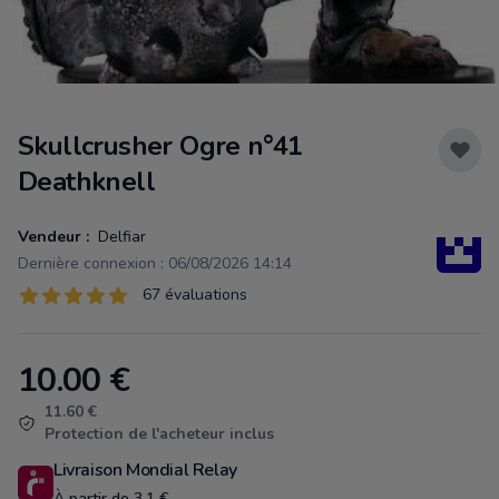
Skullcrusher Ogre n°41
Deathknell
Vendeur :
Delfiar
Dernière connexion : 06/08/2026 14:14
Évaluations
67 évaluations
67 sur 5 étoiles
10.00
€
Product information
11.60 €
Protection de l'acheteur inclus
Livraison Mondial Relay
À partir de 3.1 €