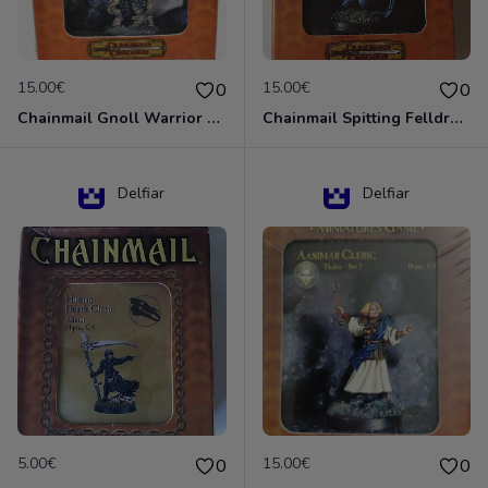
15.00€
15.00€
0
0
Chainmail Gnoll Warrior Dungeons & Dragons
Chainmail Spitting Felldrake
Delfiar
Delfiar
5.00€
15.00€
0
0