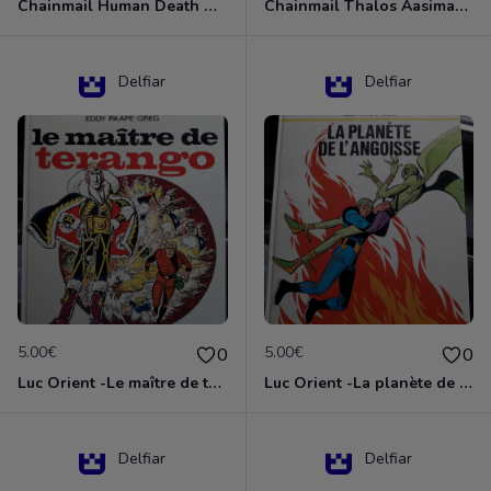
Chainmail Human Death Cleric
Chainmail Thalos Aasimar Cleric
Delfiar
Delfiar
5.00€
5.00€
0
0
Luc Orient -Le maître de terango
Luc Orient -La planète de l'angoisse
Delfiar
Delfiar