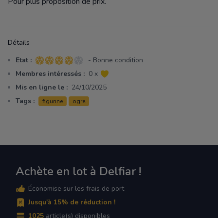
Pour plus proposition de prix.
Détails
Etat :
- Bonne condition
4 sur 5 étoiles
Membres intéressés :
0 x
Mis en ligne le :
24/10/2025
Tags :
figurine
ogre
Achète en lot à Delfiar !
Économise sur les frais de port
Jusqu'à 15% de réduction !
1025
article(s) disponibles