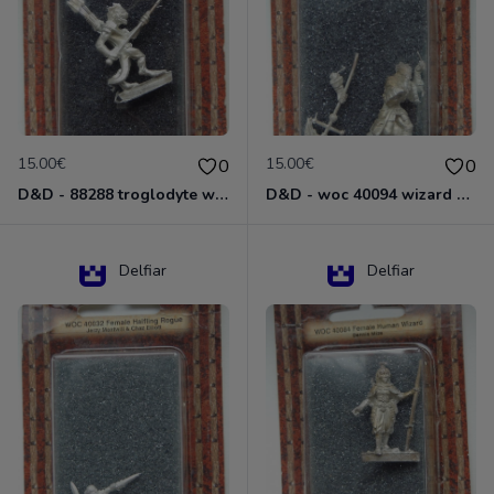
15.00€
15.00€
0
0
D&D - 88288 troglodyte with long Miniature - Donjons Dragons
D&D - woc 40094 wizard human male Miniature - Donjons Dragons
Delfiar
Delfiar