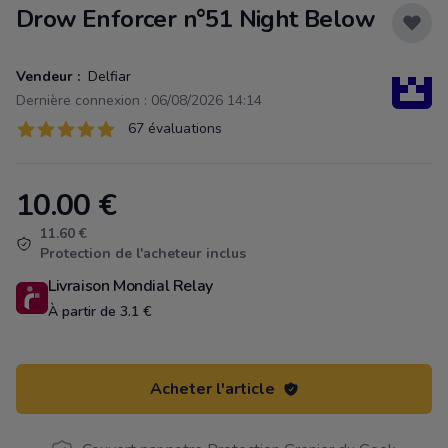
Drow Enforcer n°51 Night Below
Vendeur :
Delfiar
Dernière connexion : 06/08/2026 14:14
Évaluations
67 évaluations
67 sur 5 étoiles
10.00
€
Product information
11.60 €
Protection de l'acheteur inclus
Livraison Mondial Relay
À partir de 3.1 €
Acheter l'article