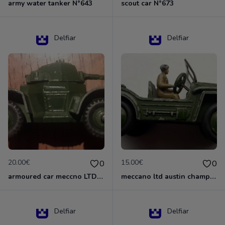
army water tanker N°643
scout car N°673
Delfiar
Delfiar
20.00€
15.00€
0
0
armoured car meccno LTD N°670
meccano ltd austin champ N°674
Delfiar
Delfiar