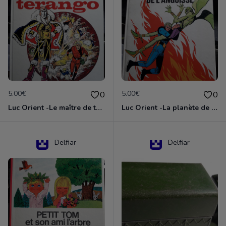
5.00€
5.00€
0
0
Luc Orient -Le maître de terango
Luc Orient -La planète de l'angoisse
Delfiar
Delfiar