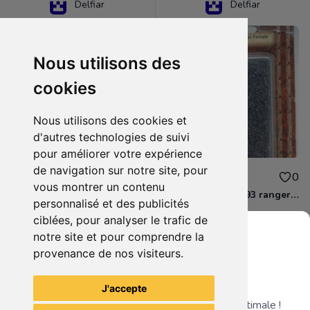
Delfiar
Delfiar
Nous utilisons des
cookies
Nous utilisons des cookies et
d'autres technologies de suivi
pour améliorer votre expérience
de navigation sur notre site, pour
15.00€
12.00€
0
0
vous montrer un contenu
D&D - 88286 paladin human male Miniature - Donjons Dragons
D&D - WOC 40093 ranger human female Miniature - Donjons Dragons
personnalisé et des publicités
ciblées, pour analyser le trafic de
notre site et pour comprendre la
provenance de nos visiteurs.
Grenier du Geek
Voir tous les articles du vendeur
J'accepte
Télécharge notre app pour une expérience optimale !