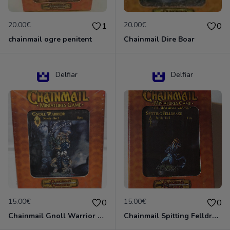
20.00€
20.00€
1
0
chainmail ogre penitent
Chainmail Dire Boar
Delfiar
Delfiar
15.00€
15.00€
0
0
Chainmail Gnoll Warrior Dungeons & Dragons
Chainmail Spitting Felldrake