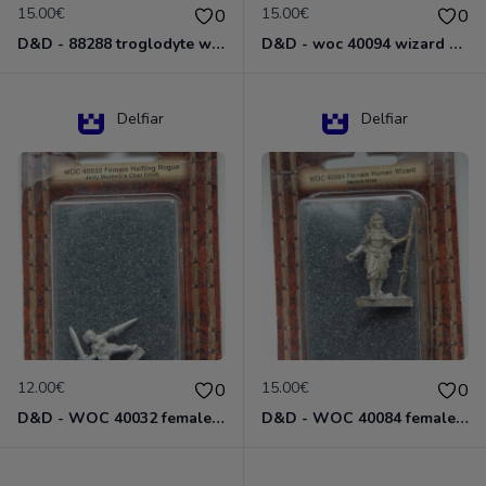
15.00€
15.00€
0
0
D&D - 88288 troglodyte with long Miniature - Donjons Dragons
D&D - woc 40094 wizard human male Miniature - Donjons Dragons
Delfiar
Delfiar
12.00€
15.00€
0
0
D&D - WOC 40032 female halfling rogue Miniature - Donjons Dragons
D&D - WOC 40084 female human wizard Miniature - Donjons Dragons