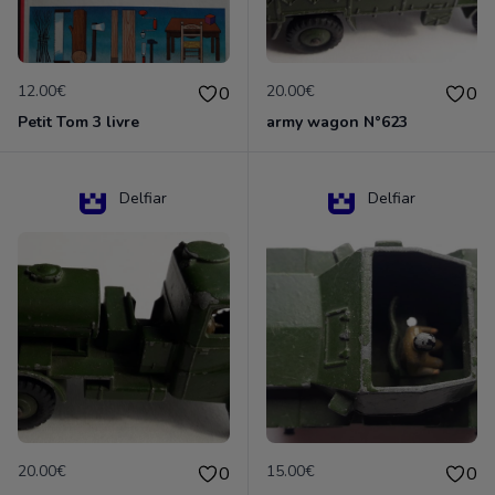
12.00€
20.00€
0
0
Petit Tom 3 livre
army wagon N°623
Delfiar
Delfiar
20.00€
15.00€
0
0