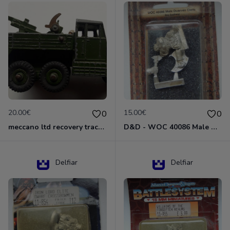
20.00€
15.00€
0
0
meccano ltd recovery tractor N°661
D&D - WOC 40086 Male Dwarven Cleric Miniature - Donjons Dragons
Delfiar
Delfiar