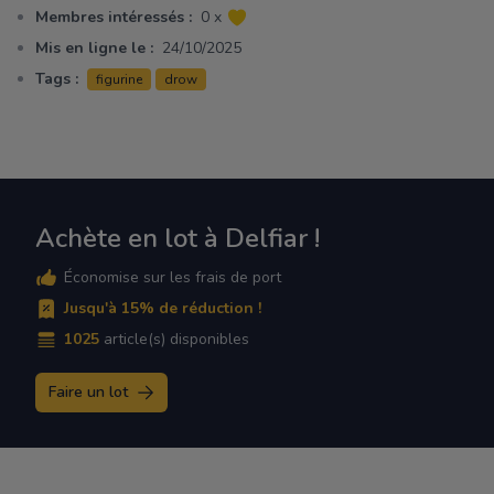
Membres intéressés :
0 x
Mis en ligne le :
24/10/2025
Tags :
figurine
drow
Achète en lot à Delfiar !
Économise sur les frais de port
Jusqu'à 15% de réduction !
1025
article(s) disponibles
Faire un lot