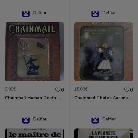
Delfiar
Delfiar
5.00€
15.00€
0
0
Chainmail Human Death Cleric
Chainmail Thalos Aasimar Cleric
Delfiar
Delfiar