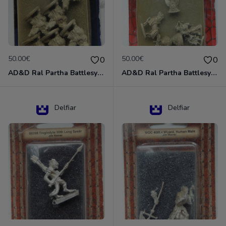
50.00€
50.00€
0
0
AD&D Ral Partha Battlesystem Miniatures Pack Iron Lord Dwarf Crossbowmen 11-854
AD&D Ral Partha Battlesystem Villains/Forgotten Realms 11-955 Miniatures
Delfiar
Delfiar