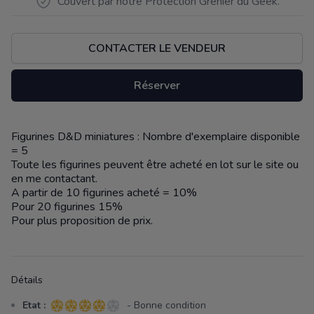
Couvert par notre Protection Grenier du Geek.
CONTACTER LE VENDEUR
Réserver
Figurines D&D miniatures : Nombre d'exemplaire disponible
Description
= 5
Toute les figurines peuvent être acheté en lot sur le site ou
en me contactant.
A partir de 10 figurines acheté = 10%
Pour 20 figurines 15%
Pour plus proposition de prix.
Détails
Etat :
- Bonne condition
4 sur 5 étoiles