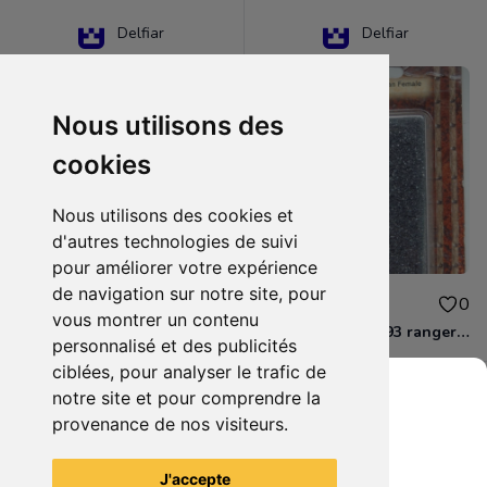
Delfiar
Delfiar
Nous utilisons des
cookies
Nous utilisons des cookies et
d'autres technologies de suivi
pour améliorer votre expérience
de navigation sur notre site, pour
15.00€
12.00€
0
0
vous montrer un contenu
D&D - 88286 paladin human male Miniature - Donjons Dragons
D&D - WOC 40093 ranger human female Miniature - Donjons Dragons
personnalisé et des publicités
ciblées, pour analyser le trafic de
notre site et pour comprendre la
provenance de nos visiteurs.
Grenier du Geek
Voir tous les articles du vendeur
J'accepte