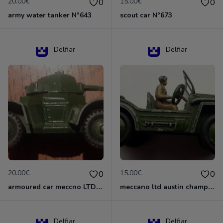
20.00€
15.00€
0
0
army water tanker N°643
scout car N°673
Delfiar
Delfiar
20.00€
15.00€
0
0
armoured car meccno LTD N°670
meccano ltd austin champ N°674
Delfiar
Delfiar