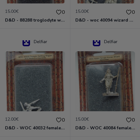
15.00€
15.00€
0
0
D&D - 88288 troglodyte with long Miniature - Donjons Dragons
D&D - woc 40094 wizard human male Miniature - Donjons Dragons
Delfiar
Delfiar
12.00€
15.00€
0
0
D&D - WOC 40032 female halfling rogue Miniature - Donjons Dragons
D&D - WOC 40084 female human wizard Miniature - Donjons Dragons