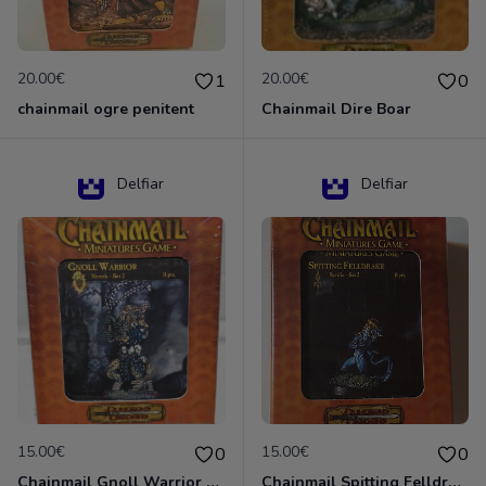
20.00€
20.00€
1
0
chainmail ogre penitent
Chainmail Dire Boar
Delfiar
Delfiar
15.00€
15.00€
0
0
Chainmail Gnoll Warrior Dungeons & Dragons
Chainmail Spitting Felldrake