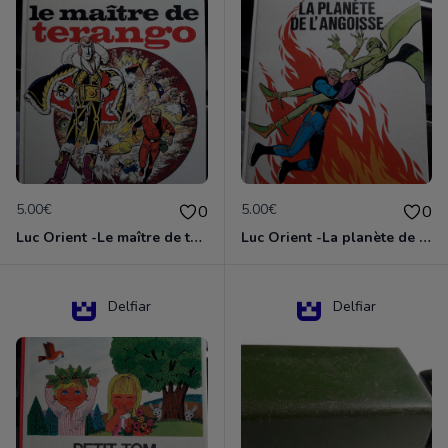
5.00€
5.00€
0
0
Luc Orient -Le maître de terango
Luc Orient -La planète de l'angoisse
Delfiar
Delfiar