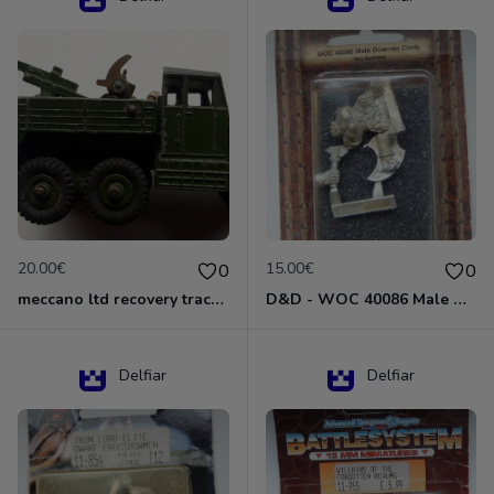
20.00€
15.00€
0
0
meccano ltd recovery tractor N°661
D&D - WOC 40086 Male Dwarven Cleric Miniature - Donjons Dragons
Delfiar
Delfiar