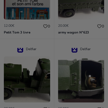
12.00€
20.00€
0
0
Petit Tom 3 livre
army wagon N°623
Delfiar
Delfiar