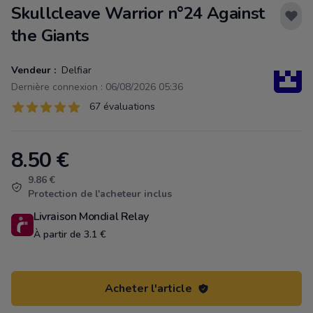
Skullcleave Warrior n°24 Against
the Giants
Vendeur :
Delfiar
Dernière connexion : 06/08/2026 05:36
Évaluations
67 évaluations
67 sur 5 étoiles
8.50
€
Product information
9.86 €
Protection de l'acheteur inclus
Livraison Mondial Relay
À partir de 3.1 €
Acheter l'article