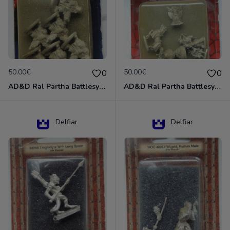
50.00€
50.00€
0
0
AD&D Ral Partha Battlesystem Miniatures Pack Iron Lord Dwarf Crossbowmen 11-854
AD&D Ral Partha Battlesystem Villains/Forgotten Realms 11-955 Miniatures
Delfiar
Delfiar