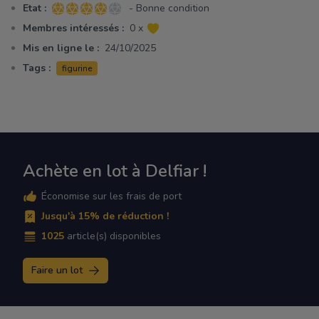
Etat :
- Bonne condition
4 sur 5 étoiles
Membres intéressés :
0 x
Mis en ligne le :
24/10/2025
Tags :
figurine
Achète en lot à Delfiar !
Économise sur les frais de port
Jusqu'à 15% de réduction !
1025
article(s) disponibles
Faire un lot