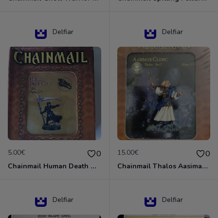
Delfiar
Delfiar
5.00€
15.00€
0
0
Chainmail Human Death Cleric
Chainmail Thalos Aasimar Cleric
Delfiar
Delfiar