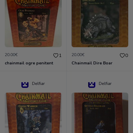
20.00€
20.00€
1
0
chainmail ogre penitent
Chainmail Dire Boar
Delfiar
Delfiar