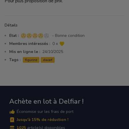
Pour plus proposition de prix.
Détails
Etat :
- Bonne condition
4 sur 5 étoiles
Membres intéressés :
0 x
Mis en ligne le :
24/10/2025
Tags :
figurine
dwarf
Achète en lot à Delfiar !
Économise sur les frais de port
Jusqu'à 15% de réduction !
1025
article(s) disponibles