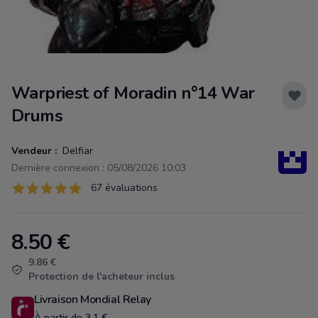
Warpriest of Moradin n°14 War
Drums
Vendeur :
Delfiar
Dernière connexion : 05/08/2026 10:03
Évaluations
67 évaluations
67 sur 5 étoiles
8.50
€
Product information
9.86 €
Protection de l'acheteur inclus
Livraison Mondial Relay
À partir de 3.1 €