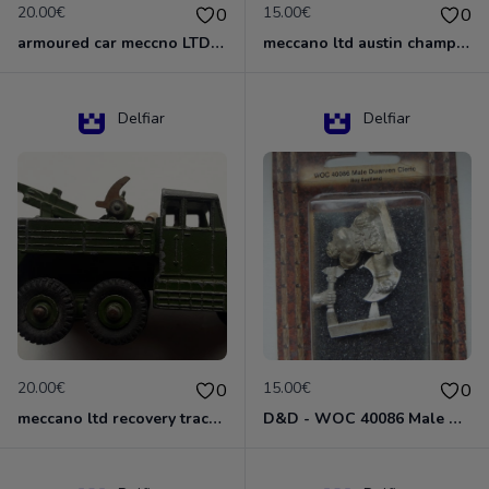
20.00€
15.00€
0
0
armoured car meccno LTD N°670
meccano ltd austin champ N°674
Delfiar
Delfiar
20.00€
15.00€
0
0
meccano ltd recovery tractor N°661
D&D - WOC 40086 Male Dwarven Cleric Miniature - Donjons Dragons