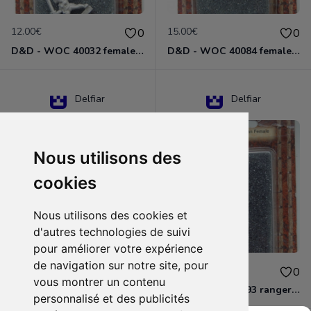
12.00€
15.00€
0
0
D&D - WOC 40032 female halfling rogue Miniature - Donjons Dragons
D&D - WOC 40084 female human wizard Miniature - Donjons Dragons
Delfiar
Delfiar
Nous utilisons des
cookies
Nous utilisons des cookies et
d'autres technologies de suivi
pour améliorer votre expérience
de navigation sur notre site, pour
15.00€
12.00€
0
0
vous montrer un contenu
D&D - 88286 paladin human male Miniature - Donjons Dragons
D&D - WOC 40093 ranger human female Miniature - Donjons Dragons
personnalisé et des publicités