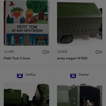
12.00€
20.00€
0
0
Petit Tom 3 livre
army wagon N°623
Delfiar
Delfiar