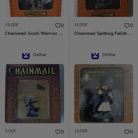
15.00€
15.00€
0
0
Chainmail Gnoll Warrior Dungeons & Dragons
Chainmail Spitting Felldrake
Delfiar
Delfiar
5.00€
15.00€
0
0