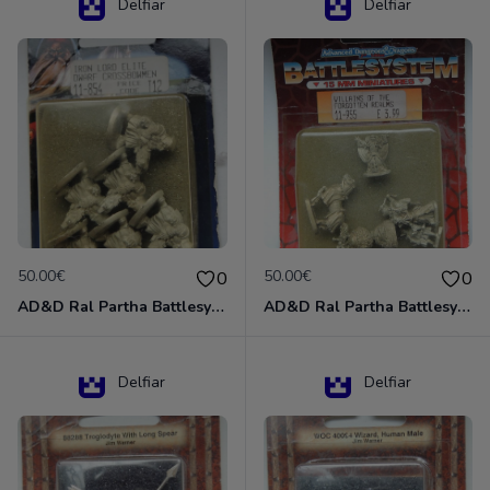
Delfiar
Delfiar
50.00€
50.00€
0
0
AD&D Ral Partha Battlesystem Miniatures Pack Iron Lord Dwarf Crossbowmen 11-854
AD&D Ral Partha Battlesystem Villains/Forgotten Realms 11-955 Miniatures
Delfiar
Delfiar