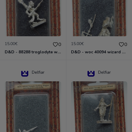
15.00€
15.00€
0
0
D&D - 88288 troglodyte with long Miniature - Donjons Dragons
D&D - woc 40094 wizard human male Miniature - Donjons Dragons
Delfiar
Delfiar