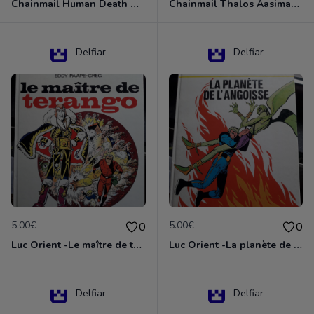
Chainmail Human Death Cleric
Chainmail Thalos Aasimar Cleric
Delfiar
Delfiar
5.00€
5.00€
0
0
Luc Orient -Le maître de terango
Luc Orient -La planète de l'angoisse
Delfiar
Delfiar