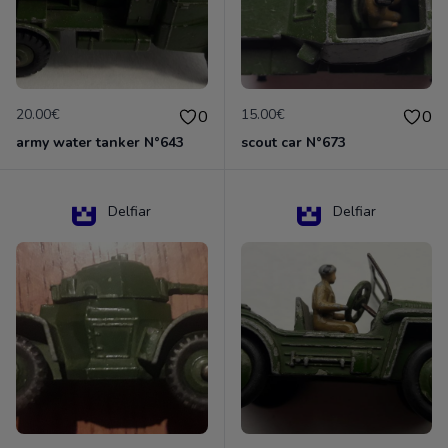
20.00€
15.00€
0
0
army water tanker N°643
scout car N°673
Delfiar
Delfiar