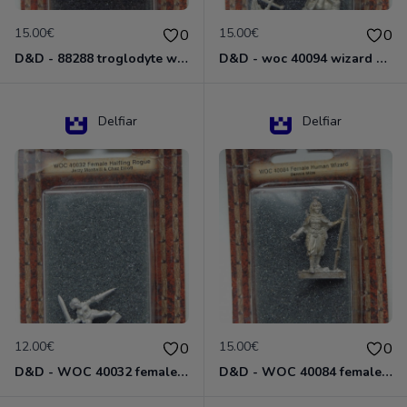
15.00€
15.00€
0
0
D&D - 88288 troglodyte with long Miniature - Donjons Dragons
D&D - woc 40094 wizard human male Miniature - Donjons Dragons
Delfiar
Delfiar
12.00€
15.00€
0
0
D&D - WOC 40032 female halfling rogue Miniature - Donjons Dragons
D&D - WOC 40084 female human wizard Miniature - Donjons Dragons