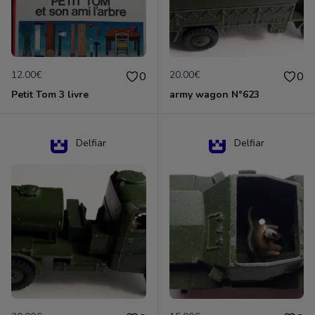
12.00€
20.00€
0
0
Petit Tom 3 livre
army wagon N°623
Delfiar
Delfiar