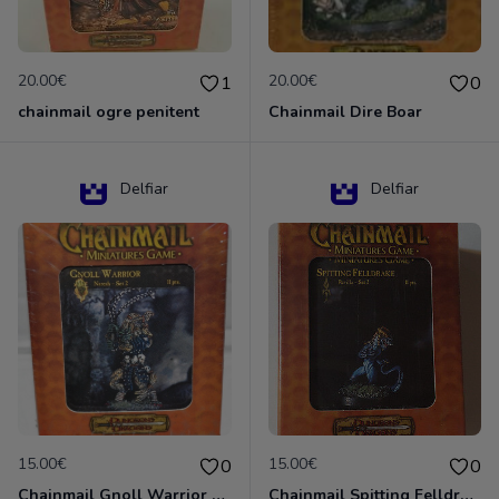
20.00€
20.00€
1
0
chainmail ogre penitent
Chainmail Dire Boar
Delfiar
Delfiar
15.00€
15.00€
0
0
Chainmail Gnoll Warrior Dungeons & Dragons
Chainmail Spitting Felldrake