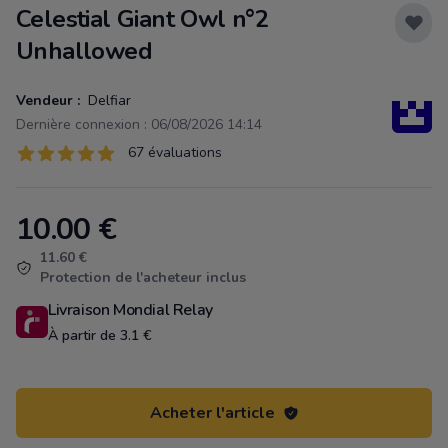
Celestial Giant Owl n°2
Unhallowed
Vendeur :
Delfiar
Dernière connexion : 06/08/2026 14:14
Évaluations
67 évaluations
67 sur 5 étoiles
10.00
€
Product information
11.60 €
Protection de l'acheteur inclus
Livraison Mondial Relay
À partir de 3.1 €
Acheter l'article