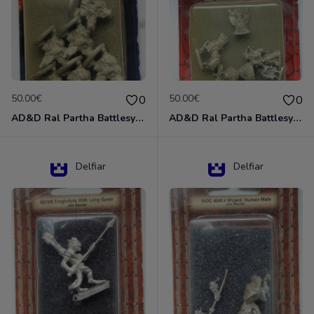
50.00€
50.00€
0
0
AD&D Ral Partha Battlesystem Miniatures Pack Iron Lord Dwarf Crossbowmen 11-854
AD&D Ral Partha Battlesystem Villains/Forgotten Realms 11-955 Miniatures
Delfiar
Delfiar