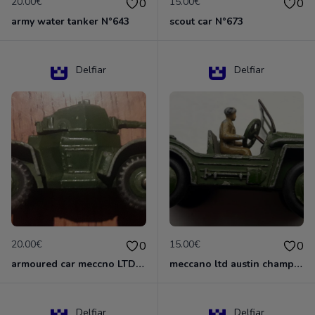
20.00€
15.00€
0
0
army water tanker N°643
scout car N°673
Delfiar
Delfiar
20.00€
15.00€
0
0
armoured car meccno LTD N°670
meccano ltd austin champ N°674
Delfiar
Delfiar