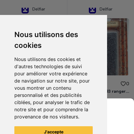
Delfiar
Delfiar
Nous utilisons des
cookies
Nous utilisons des cookies et
d'autres technologies de suivi
pour améliorer votre expérience
de navigation sur notre site, pour
15.00€
12.00€
0
0
vous montrer un contenu
D&D - 88286 paladin human male Miniature - Donjons Dragons
D&D - WOC 40093 ranger human female Miniature - Donjons Dragons
personnalisé et des publicités
ciblées, pour analyser le trafic de
notre site et pour comprendre la
provenance de nos visiteurs.
Grenier du Geek
Voir tous les articles du vendeur
J'accepte