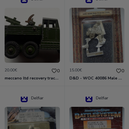
20.00€
15.00€
0
0
meccano ltd recovery tractor N°661
D&D - WOC 40086 Male Dwarven Cleric Miniature - Donjons Dragons
Delfiar
Delfiar