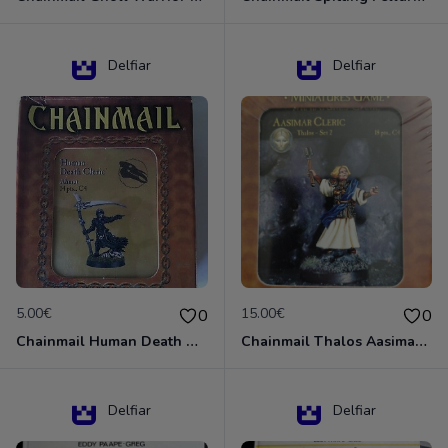
Delfiar
Delfiar
5.00€
15.00€
0
0
Chainmail Human Death Cleric
Chainmail Thalos Aasimar Cleric
Delfiar
Delfiar