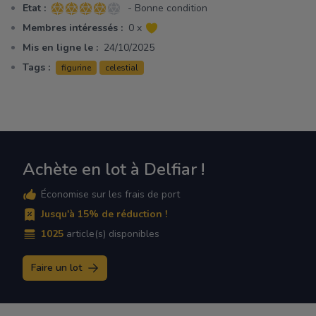
Etat :
- Bonne condition
4 sur 5 étoiles
Membres intéressés :
0 x
Mis en ligne le :
24/10/2025
Tags :
figurine
celestial
Achète en lot à Delfiar !
Économise sur les frais de port
Jusqu'à 15% de réduction !
1025
article(s) disponibles
Faire un lot