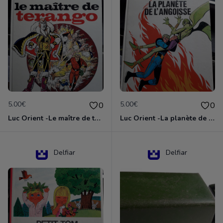
5.00€
5.00€
0
0
Luc Orient -Le maître de terango
Luc Orient -La planète de l'angoisse
Delfiar
Delfiar