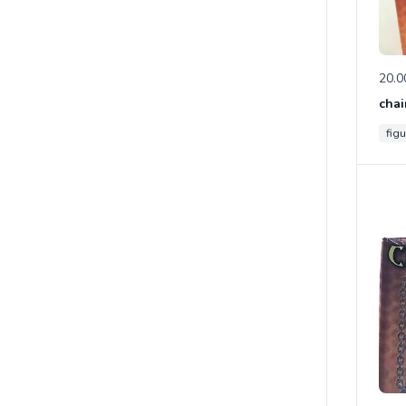
20.0
chai
figu