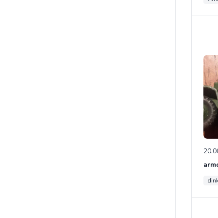
20.0
din