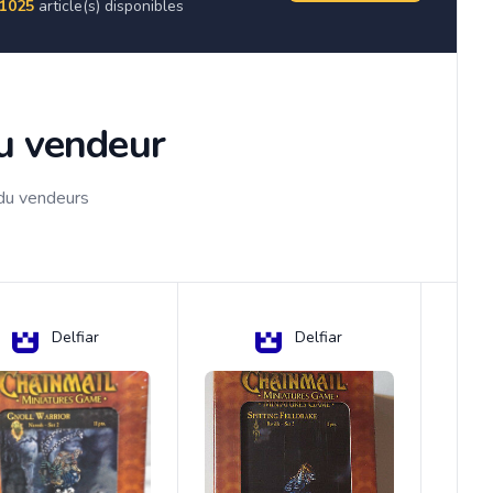
1025
article(s) disponibles
du vendeur
 du vendeurs
Delfiar
Delfiar