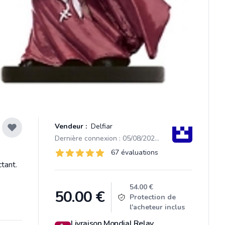
Vendeur :
Delfiar
Dernière connexion : 05/08/2026 10:03
Évaluations
67 évaluations
67 sur 5 étoiles
tant.
Product information
54.00 €
50.00
€
Protection de
l'acheteur inclus
Livraison Mondial Relay