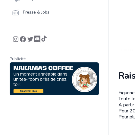
Presse & Jobs
Publicité
Rai
Figurin
Descrip
Toute le
A parti
Pour 20
Pour plu