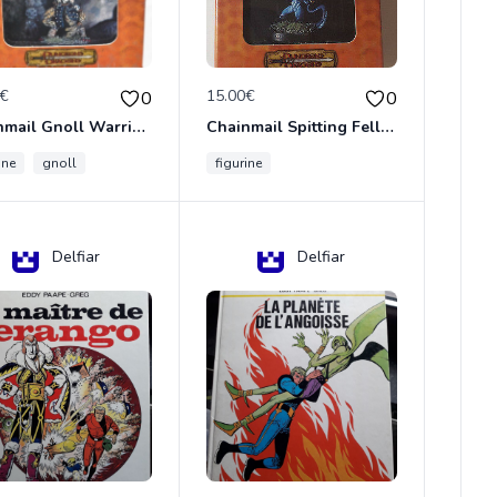
0€
15.00€
0
0
Chainmail Gnoll Warrior Dungeons & Dragons
Chainmail Spitting Felldrake
ine
gnoll
figurine
Delfiar
Delfiar