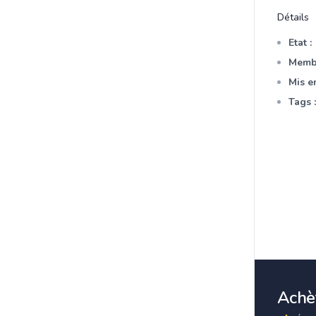
Détails
Etat :
Membr
Mis en
Tags :
Achèt