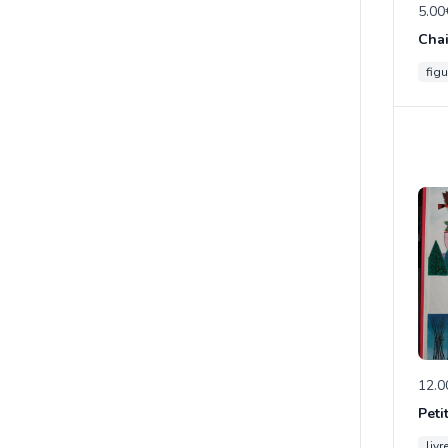
5.00
figu
12.0
Peti
livr