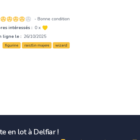
- Bonne condition
4 sur 5 étoiles
es intéressés :
0 x
 ligne le :
26/10/2025
figurine
raistlin majere
wizard
e en lot à Delfiar !