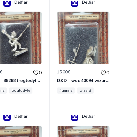
Delfiar
Delfiar
0€
15.00€
0
0
D&D - 88288 troglodyte with long Miniature - Donjons Dragons
D&D - woc 40094 wizard human male Miniature - Donjons Dragons
ine
troglodyte
figurine
wizard
Delfiar
Delfiar