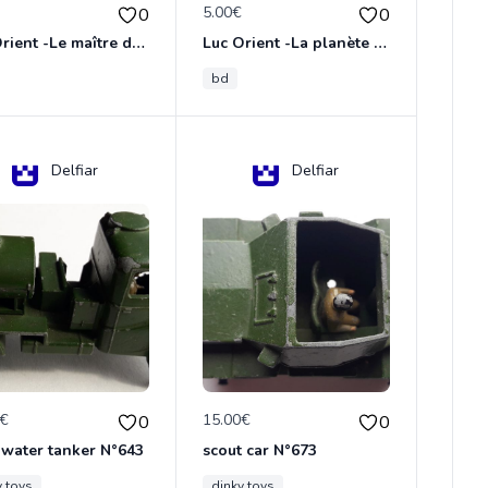
€
5.00€
0
0
Luc Orient -Le maître de terango
Luc Orient -La planète de l'angoisse
bd
Delfiar
Delfiar
0€
15.00€
0
0
 water tanker N°643
scout car N°673
y toys
dinky toys