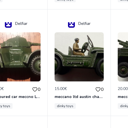
Delfiar
Delfiar
0€
15.00€
20.0
0
0
armoured car meccno LTD N°670
meccano ltd austin champ N°674
ky toys
dinky toys
dink