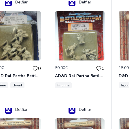
Delfiar
Delfiar
0€
50.00€
15.0
0
0
AD&D Ral Partha Battlesystem Miniatures Pack Iron Lord Dwarf Crossbowmen 11-854
AD&D Ral Partha Battlesystem Villains/Forgotten Realms 11-955 Miniatures
rine
dwarf
figurine
figur
Delfiar
Delfiar