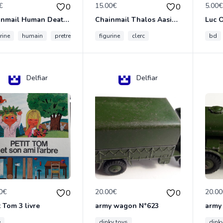
€
15.00€
5.00
0
0
Chainmail Human Death Cleric
Chainmail Thalos Aasimar Cleric
rine
humain
pretre
figurine
clerc
bd
Delfiar
Delfiar
0€
20.00€
20.0
0
0
t Tom 3 livre
army wagon N°623
army
e
dinky toys
dink