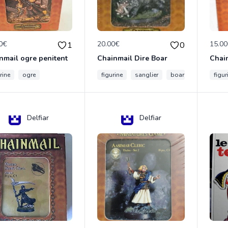
0€
20.00€
15.0
1
0
nmail ogre penitent
Chainmail Dire Boar
rine
ogre
figurine
sanglier
boar
figur
Delfiar
Delfiar