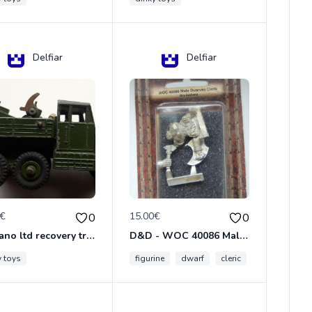
Delfiar
Delfiar
0€
15.00€
0
0
meccano ltd recovery tractor N°661
D&D - WOC 40086 Male Dwarven Cleric Miniature - Donjons Dragons
y toys
figurine
dwarf
cleric