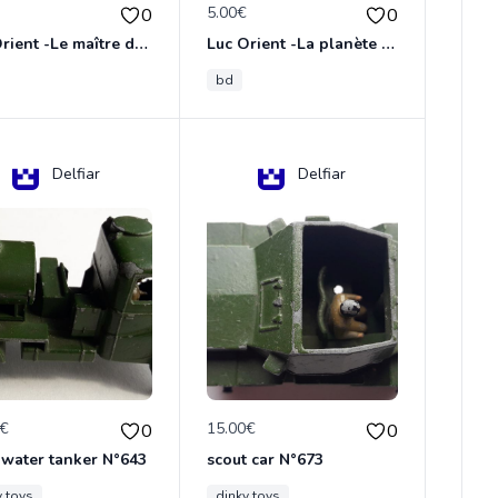
€
5.00€
0
0
Luc Orient -Le maître de terango
Luc Orient -La planète de l'angoisse
bd
Delfiar
Delfiar
0€
15.00€
0
0
 water tanker N°643
scout car N°673
y toys
dinky toys