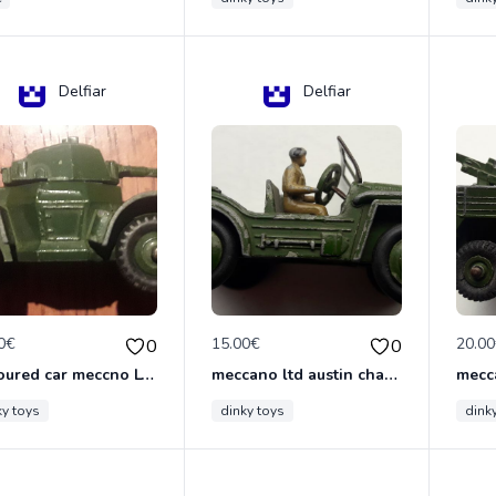
Delfiar
Delfiar
0€
15.00€
20.0
0
0
armoured car meccno LTD N°670
meccano ltd austin champ N°674
ky toys
dinky toys
dink