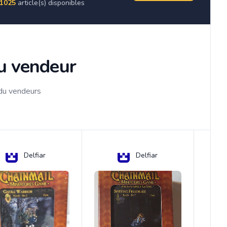
1025
article(s) disponibles
du vendeur
 du vendeurs
Delfiar
Delfiar