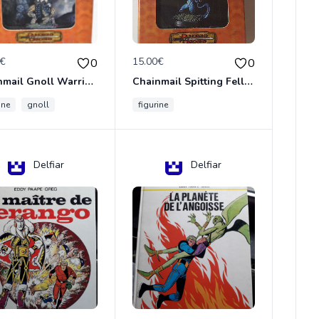
0€
15.00€
0
0
Chainmail Gnoll Warrior Dungeons & Dragons
Chainmail Spitting Felldrake
ine
gnoll
figurine
Delfiar
Delfiar