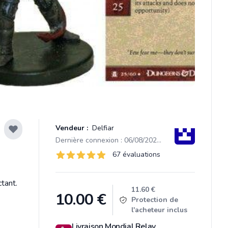
Vendeur :
Delfiar
Dernière connexion : 06/08/2026 14:14
Évaluations
67 évaluations
67 sur 5 étoiles
tant.
Product information
11.60 €
10.00
€
Protection de
l'acheteur inclus
Livraison Mondial Relay