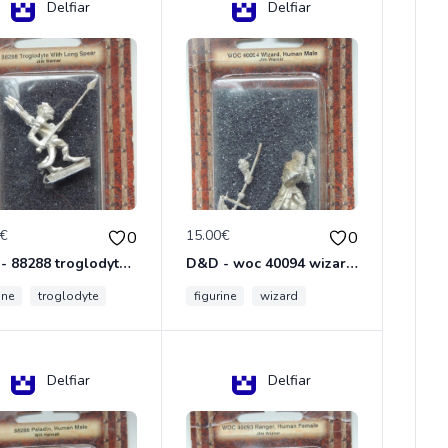
Delfiar
Delfiar
0€
15.00€
0
0
D&D - 88288 troglodyte with long Miniature - Donjons Dragons
D&D - woc 40094 wizard human male Miniature - Donjons Dragons
ine
troglodyte
figurine
wizard
Delfiar
Delfiar