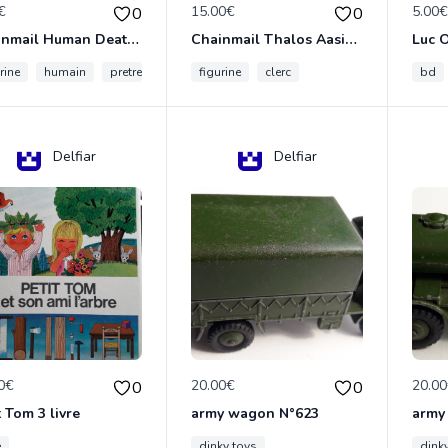
€
15.00€
5.00
0
0
Chainmail Human Death Cleric
Chainmail Thalos Aasimar Cleric
rine
humain
pretre
figurine
clerc
bd
Delfiar
Delfiar
0€
20.00€
20.0
0
0
t Tom 3 livre
army wagon N°623
army
e
dinky toys
dink