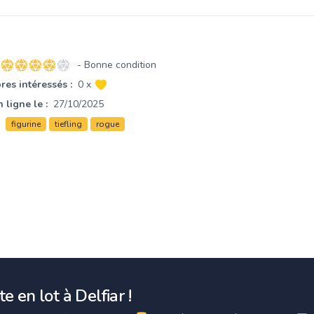
- Bonne condition
4 sur 5 étoiles
es intéressés :
0 x
 ligne le :
27/10/2025
figurine
tiefling
rogue
e en lot à Delfiar !