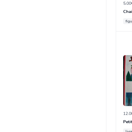
5.00
figu
12.0
Peti
livr