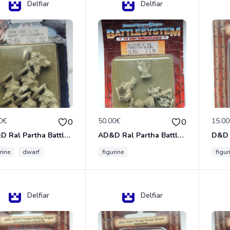
Delfiar
Delfiar
0€
50.00€
15.0
0
0
AD&D Ral Partha Battlesystem Miniatures Pack Iron Lord Dwarf Crossbowmen 11-854
AD&D Ral Partha Battlesystem Villains/Forgotten Realms 11-955 Miniatures
rine
dwarf
figurine
figur
Delfiar
Delfiar