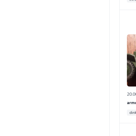
20.0
din