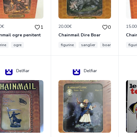
0€
20.00€
15.0
1
0
nmail ogre penitent
Chainmail Dire Boar
rine
ogre
figurine
sanglier
boar
figur
Delfiar
Delfiar