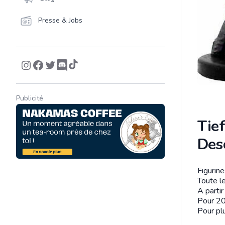
Presse & Jobs
Publicité
Tie
Des
Figurin
Descrip
Toute le
A parti
Pour 20
Pour plu