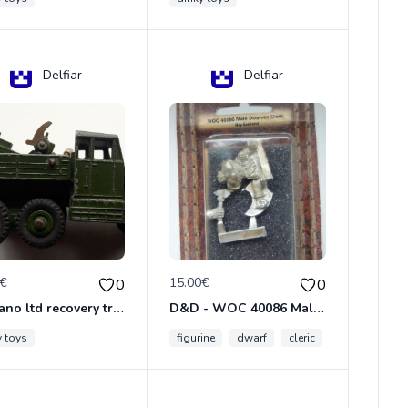
Delfiar
Delfiar
0€
15.00€
0
0
meccano ltd recovery tractor N°661
D&D - WOC 40086 Male Dwarven Cleric Miniature - Donjons Dragons
y toys
figurine
dwarf
cleric