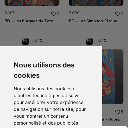
3.00€
3.00€
0
0
BD - Les blagues de Toto - L'école des vannes - Tome 1
BD - Les Simpson Cirque en folie ! - Tome 11
cyl20
cyl20
Nous utilisons des
cookies
Nous utilisons des cookies et
d'autres technologies de suivi
pour améliorer votre expérience
de navigation sur notre site, pour
3.00€
4.00€
0
3
vous montrer un contenu
BD - Les Simpson - Sous les projecteurs - Tome 13
Manga - Pokémon - Rubis et Saphir - Tome 1
personnalisé et des publicités