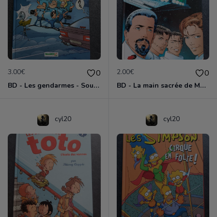
3.00€
2.00€
0
0
BD - Les gendarmes - Souriez, vous êtes flashés - Tome 5
BD - La main sacrée de Metallica
cyl20
cyl20