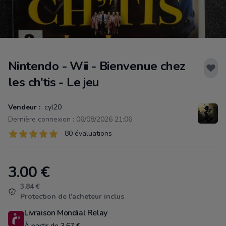
Nintendo - Wii - Bienvenue chez
les ch'tis - Le jeu
Vendeur :
cyl20
Dernière connexion : 06/08/2026 21:06
Évaluations
80 évaluations
80 sur 5 étoiles
3.00
€
Product information
3.84 €
Protection de l'acheteur inclus
Livraison Mondial Relay
À partir de 3.67 €