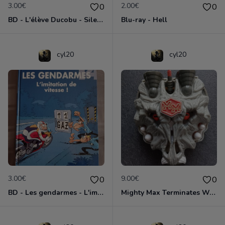
3.00€
2.00€
0
0
BD - L'élève Ducobu - Silence, on copie
Blu-ray - Hell
cyl20
cyl20
3.00€
9.00€
0
0
BD - Les gendarmes - L'imitation de vitesse - Tome 14
Mighty Max Terminates Wolfship 7