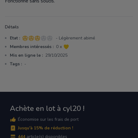
Fonctionne sans soucis.
Détails
Etat :
- Légèrement abimé
3 sur 5 étoiles
Membres intéressés :
0 x
Mis en ligne le :
29/10/2025
Tags :
-
Achète en lot à cyl20 !
Économise sur les frais de port
Jusqu'à 15% de réduction !
444
article(s) disponibles