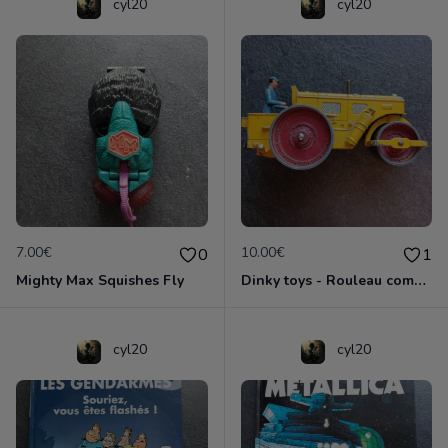
cyl20
cyl20
7.00€
10.00€
0
1
Mighty Max Squishes Fly
Dinky toys - Rouleau compresseur - Richier 90A
cyl20
cyl20