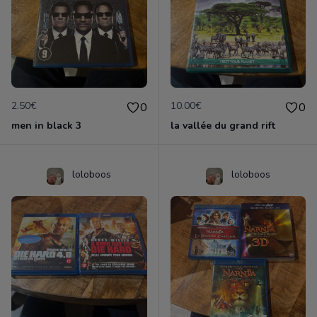
2.50€
10.00€
0
0
men in black 3
la vallée du grand rift
loloboos
loloboos