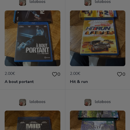
loloboos
loloboos
2.00€
2.00€
0
0
A bout portant
Hit & run
loloboos
loloboos