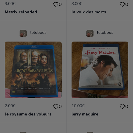
3.00€
3.00€
0
0
Matrix reloaded
la voix des morts
loloboos
loloboos
2.00€
10.00€
0
0
le royaume des voleurs
jerry maguire