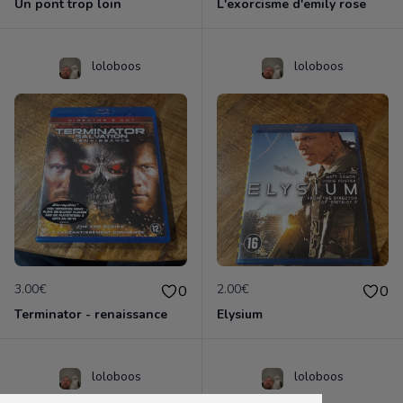
Un pont trop loin
L'exorcisme d'emily rose
loloboos
loloboos
3.00€
2.00€
0
0
Terminator - renaissance
Elysium
loloboos
loloboos