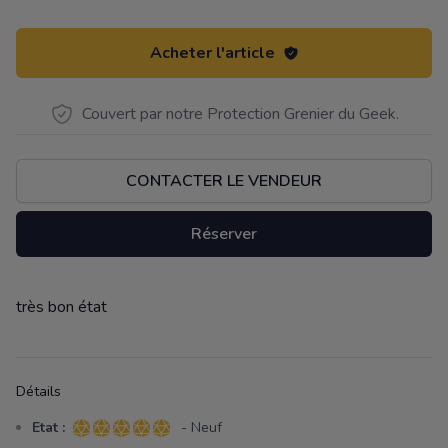
Acheter l'article
Couvert par notre Protection Grenier du Geek.
CONTACTER LE VENDEUR
Réserver
très bon état
Description
Détails
Etat :
- Neuf
5 sur 5 étoiles