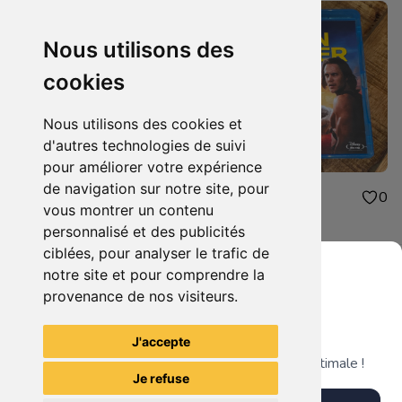
Nous utilisons des
cookies
Nous utilisons des cookies et
d'autres technologies de suivi
pour améliorer votre expérience
de navigation sur notre site, pour
2.50€
3.00€
0
0
vous montrer un contenu
Cliverfield
John Carter
personnalisé et des publicités
ciblées, pour analyser le trafic de
notre site et pour comprendre la
provenance de nos visiteurs.
Grenier du Geek
Voir tous les articles du vendeur
J'accepte
Télécharge notre app pour une expérience optimale !
Je refuse