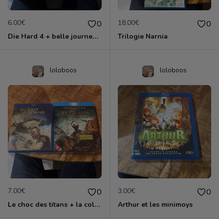
6.00€
18.00€
0
0
Die Hard 4 + belle journee pour mourir
Trilogie Narnia
loloboos
loloboos
7.00€
3.00€
0
0
Le choc des titans + la colere des titans
Arthur et les minimoys