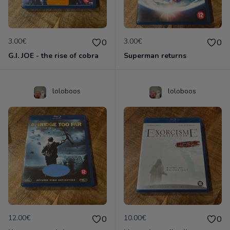
3.00€
3.00€
0
0
G.I. JOE - the rise of cobra
Superman returns
loloboos
loloboos
12.00€
10.00€
0
0