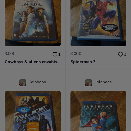
3.00€
3.00€
1
0
Cowboys & aliens envahisseurs
Spiderman 3
loloboos
loloboos