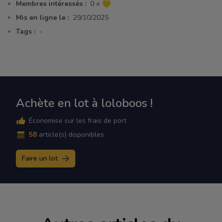
Membres intéressés :
0 x
Mis en ligne le :
29/10/2025
Tags :
-
Achète en lot à loloboos !
Économise sur les frais de port
58
article(s) disponibles
Faire un lot