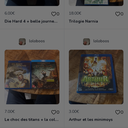
6.00€
18.00€
0
0
Die Hard 4 + belle journee pour mourir
Trilogie Narnia
loloboos
loloboos
7.00€
3.00€
0
0
Le choc des titans + la colere des titans
Arthur et les minimoys