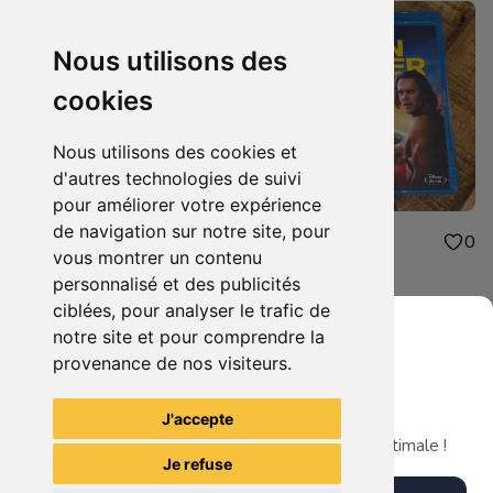
Nous utilisons des
cookies
Nous utilisons des cookies et
d'autres technologies de suivi
pour améliorer votre expérience
de navigation sur notre site, pour
2.50€
3.00€
0
0
vous montrer un contenu
Cliverfield
John Carter
personnalisé et des publicités
ciblées, pour analyser le trafic de
notre site et pour comprendre la
provenance de nos visiteurs.
Grenier du Geek
Voir tous les articles du vendeur
J'accepte
Télécharge notre app pour une expérience optimale !
Je refuse