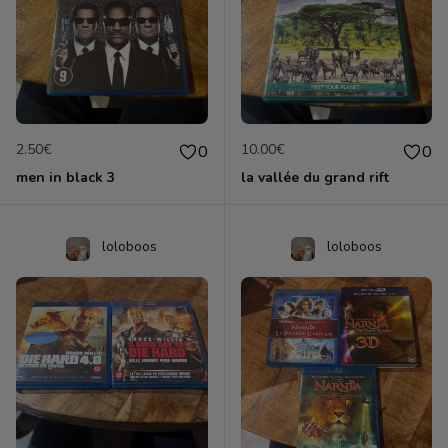
2.50€
10.00€
0
0
men in black 3
la vallée du grand rift
loloboos
loloboos