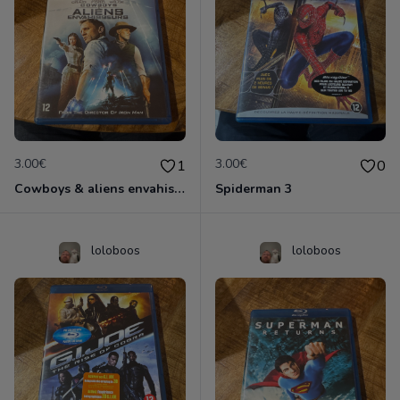
3.00€
3.00€
1
0
Cowboys & aliens envahisseurs
Spiderman 3
loloboos
loloboos