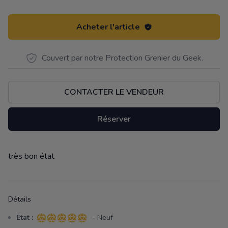
Acheter l'article
Couvert par notre Protection Grenier du Geek.
CONTACTER LE VENDEUR
Réserver
très bon état
Description
Détails
Etat :
- Neuf
5 sur 5 étoiles