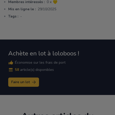
Membres intéressés :
0 x
Mis en ligne le :
29/10/2025
Tags :
-
Achète en lot à loloboos !
Économise sur les frais de port
58
article(s) disponibles
Faire un lot