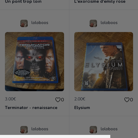
Un pont trop loin
L'exorcisme d'emily rose
loloboos
loloboos
3.00€
2.00€
0
0
Terminator - renaissance
Elysium
loloboos
loloboos