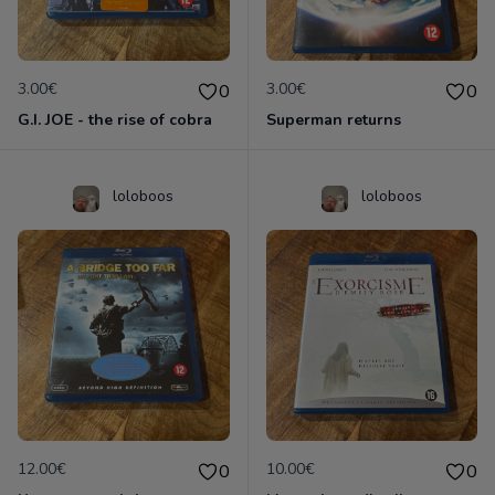
3.00€
3.00€
0
0
G.I. JOE - the rise of cobra
Superman returns
loloboos
loloboos
12.00€
10.00€
0
0