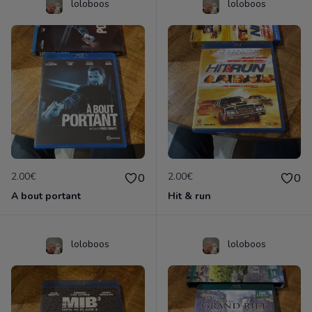
loloboos
loloboos
2.00€
2.00€
0
0
A bout portant
Hit & run
loloboos
loloboos