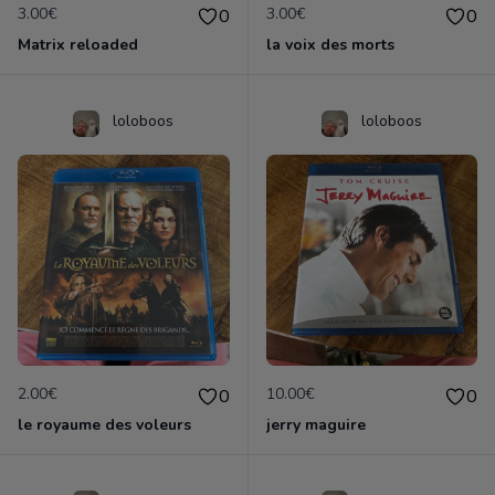
3.00€
3.00€
0
0
Matrix reloaded
la voix des morts
loloboos
loloboos
2.00€
10.00€
0
0
le royaume des voleurs
jerry maguire