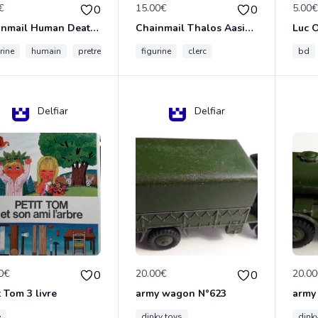
€
15.00€
5.00
0
0
Chainmail Human Death Cleric
Chainmail Thalos Aasimar Cleric
rine
humain
pretre
figurine
clerc
bd
Delfiar
Delfiar
0€
20.00€
20.0
0
0
t Tom 3 livre
army wagon N°623
army
e
dinky toys
dink