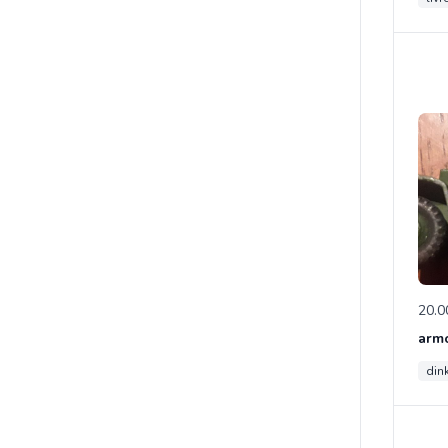
20.0
din