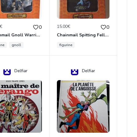
0€
15.00€
0
0
Chainmail Gnoll Warrior Dungeons & Dragons
Chainmail Spitting Felldrake
ine
gnoll
figurine
Delfiar
Delfiar