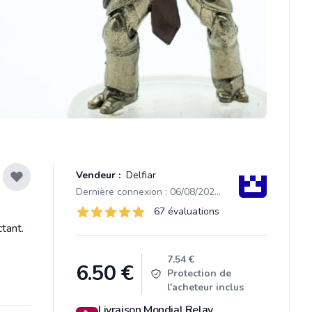
Vendeur :
Delfiar
Dernière connexion : 06/08/2026 14:14
Évaluations
67 évaluations
67 sur 5 étoiles
tant.
Product information
7.54 €
6.50
€
Protection de
l'acheteur inclus
Livraison Mondial Relay