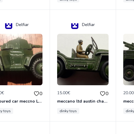
Delfiar
Delfiar
0€
15.00€
20.0
0
0
armoured car meccno LTD N°670
meccano ltd austin champ N°674
ky toys
dinky toys
dink