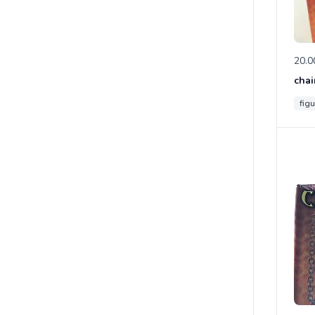
20.0
chai
figu