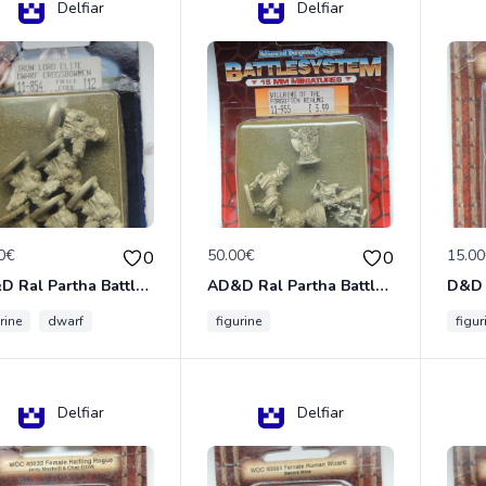
Delfiar
Delfiar
0€
50.00€
15.0
0
0
AD&D Ral Partha Battlesystem Miniatures Pack Iron Lord Dwarf Crossbowmen 11-854
AD&D Ral Partha Battlesystem Villains/Forgotten Realms 11-955 Miniatures
rine
dwarf
figurine
figur
Delfiar
Delfiar