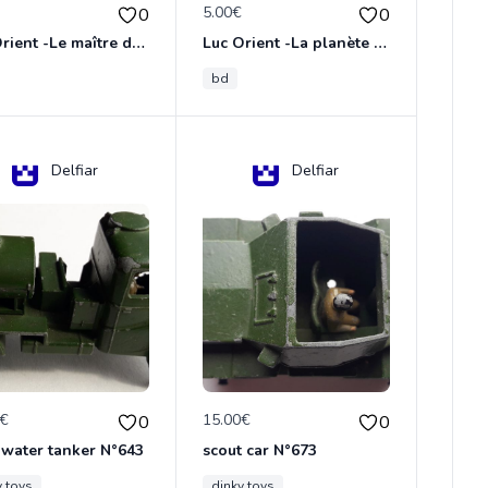
€
5.00€
0
0
Luc Orient -Le maître de terango
Luc Orient -La planète de l'angoisse
bd
Delfiar
Delfiar
0€
15.00€
0
0
 water tanker N°643
scout car N°673
y toys
dinky toys