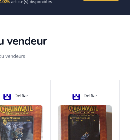
1025
article(s) disponibles
du vendeur
 du vendeurs
Delfiar
Delfiar