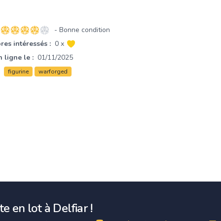
- Bonne condition
4 sur 5 étoiles
es intéressés :
0 x
 ligne le :
01/11/2025
figurine
warforged
e en lot à Delfiar !