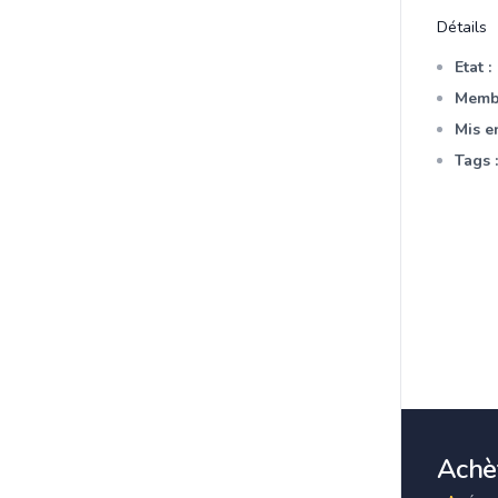
Détails
Etat :
Membr
Mis en
Tags :
Achèt