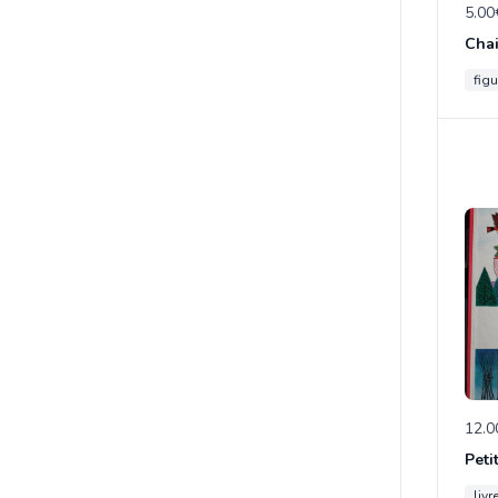
5.00
figu
12.0
Peti
livr