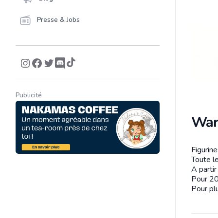
Presse & Jobs
Publicité
War
Figurin
Descrip
Toute le
A parti
Pour 20
Pour plu