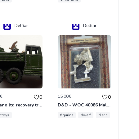
Delfiar
Delfiar
0€
15.00€
0
0
meccano ltd recovery tractor N°661
D&D - WOC 40086 Male Dwarven Cleric Miniature - Donjons Dragons
y toys
figurine
dwarf
cleric