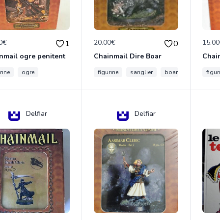
0€
20.00€
15.0
1
0
nmail ogre penitent
Chainmail Dire Boar
rine
ogre
figurine
sanglier
boar
figur
Delfiar
Delfiar