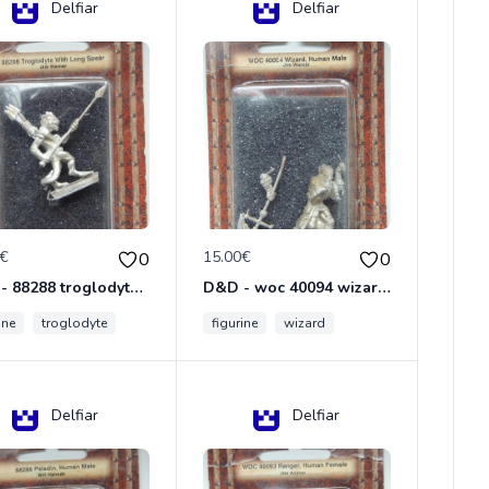
Delfiar
Delfiar
0€
15.00€
0
0
D&D - 88288 troglodyte with long Miniature - Donjons Dragons
D&D - woc 40094 wizard human male Miniature - Donjons Dragons
ine
troglodyte
figurine
wizard
Delfiar
Delfiar