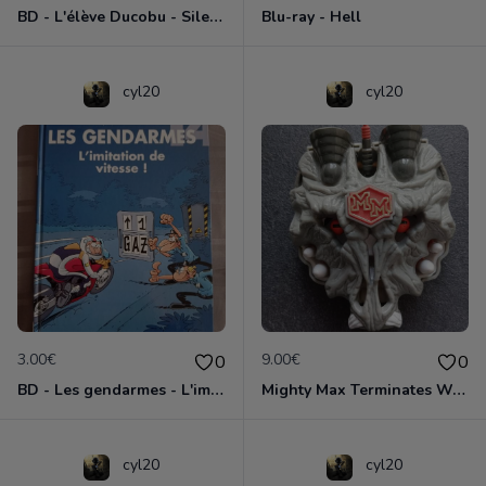
BD - L'élève Ducobu - Silence, on copie
Blu-ray - Hell
cyl20
cyl20
3.00€
9.00€
0
0
BD - Les gendarmes - L'imitation de vitesse - Tome 14
Mighty Max Terminates Wolfship 7
cyl20
cyl20