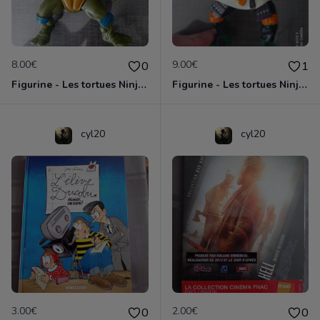
8.00€
9.00€
0
1
Figurine - Les tortues Ninja - Leonardo
Figurine - Les tortues Ninja - Michelangelo
cyl20
cyl20
3.00€
2.00€
0
0