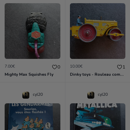
7.00€
10.00€
0
1
Mighty Max Squishes Fly
Dinky toys - Rouleau compresseur - Richier 90A
cyl20
cyl20