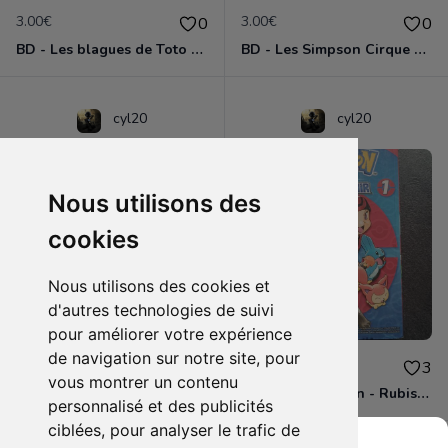
3.00€
3.00€
0
0
BD - Les blagues de Toto - L'école des vannes - Tome 1
BD - Les Simpson Cirque en folie ! - Tome 11
cyl20
cyl20
Nous utilisons des
cookies
Nous utilisons des cookies et
d'autres technologies de suivi
pour améliorer votre expérience
de navigation sur notre site, pour
3.00€
4.00€
0
3
vous montrer un contenu
BD - Les Simpson - Sous les projecteurs - Tome 13
Manga - Pokémon - Rubis et Saphir - Tome 1
personnalisé et des publicités
ciblées, pour analyser le trafic de