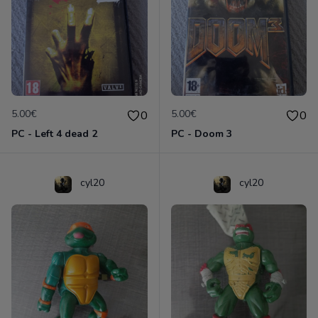
5.00€
5.00€
0
0
PC - Left 4 dead 2
PC - Doom 3
cyl20
cyl20