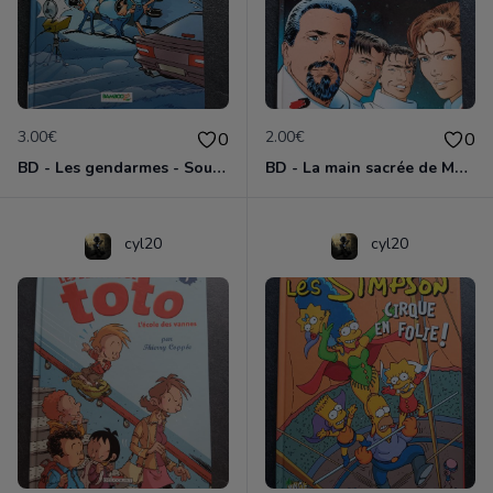
3.00€
2.00€
0
0
BD - Les gendarmes - Souriez, vous êtes flashés - Tome 5
BD - La main sacrée de Metallica
cyl20
cyl20