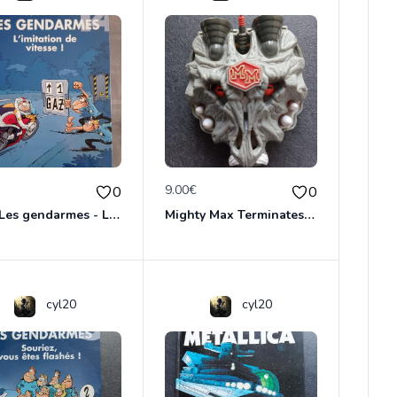
€
9.00€
0
0
BD - Les gendarmes - L'imitation de vitesse - Tome 14
Mighty Max Terminates Wolfship 7
cyl20
cyl20