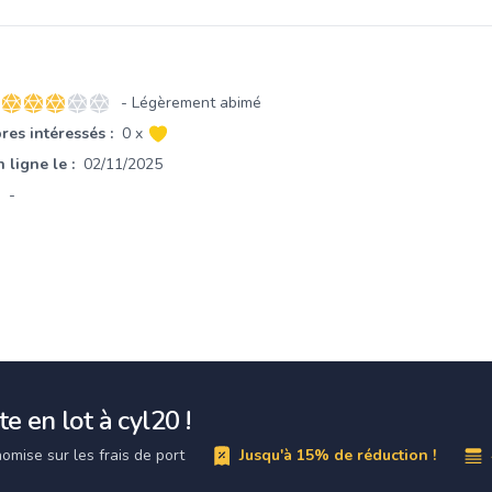
- Légèrement abimé
3 sur 5 étoiles
es intéressés :
0 x
 ligne le :
02/11/2025
-
e en lot à cyl20 !
omise sur les frais de port
Jusqu'à 15% de réduction !