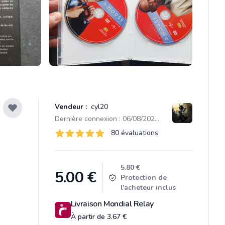
Vendeur :
cyl20
Dernière connexion : 06/08/2026 21:06
Évaluations
80 évaluations
80 sur 5 étoiles
Product information
5.80 €
5.00
€
Protection de
l'acheteur inclus
Livraison Mondial Relay
À partir de 3.67 €