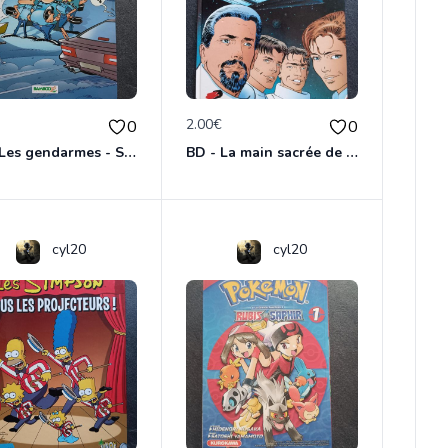
€
2.00€
0
0
BD - Les gendarmes - Souriez, vous êtes flashés - Tome 5
BD - La main sacrée de Metallica
cyl20
cyl20