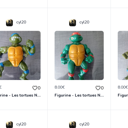
cyl20
cyl20
€
8.00€
8.00
0
0
Figurine - Les tortues Ninja - Leonardo
Figurine - Les tortues Ninja - Michaelangelo
cyl20
cyl20