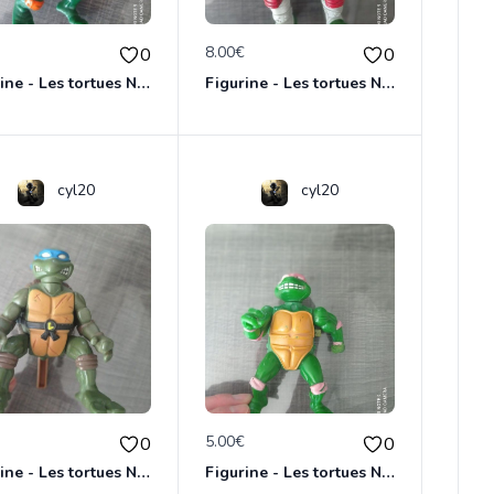
€
8.00€
0
0
Figurine - Les tortues Ninja - Michaelangelo
Figurine - Les tortues Ninja - Raphael
cyl20
cyl20
€
5.00€
0
0
Figurine - Les tortues Ninja - Leonardo
Figurine - Les tortues Ninja