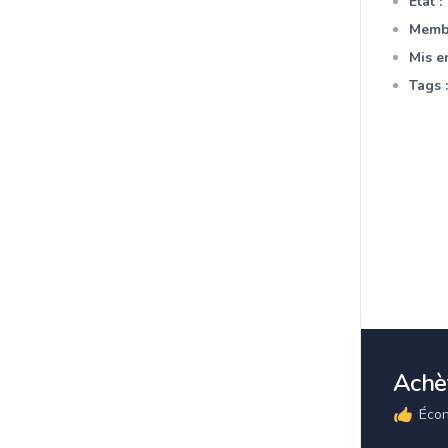
Etat :
Membr
Mis en
Tags :
Achèt
Écon