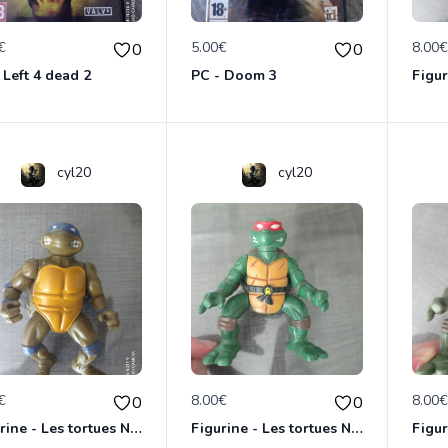
€
5.00€
8.00
0
0
 Left 4 dead 2
PC - Doom 3
cyl20
cyl20
€
8.00€
8.00
0
0
Figurine - Les tortues Ninja - Donatello
Figurine - Les tortues Ninja - Raphael