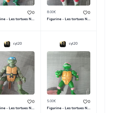
€
8.00€
0
0
Figurine - Les tortues Ninja - Michaelangelo
Figurine - Les tortues Ninja - Raphael
cyl20
cyl20
€
5.00€
0
0
Figurine - Les tortues Ninja - Leonardo
Figurine - Les tortues Ninja