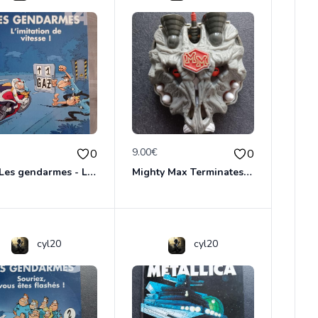
€
9.00€
0
0
BD - Les gendarmes - L'imitation de vitesse - Tome 14
Mighty Max Terminates Wolfship 7
cyl20
cyl20