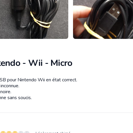
endo - Wii - Micro
SB pour Nintendo Wii en état correct.
tion
inconnue.
noire.
nne sans soucis.