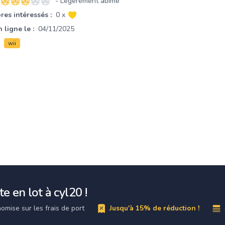
- Légèrement abimé
3 sur 5 étoiles
es intéressés :
0 x
 ligne le :
04/11/2025
wii
e en lot à cyl20 !
omise sur les frais de port
Jusqu'à 15% de réduction !