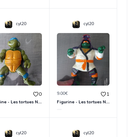
cyl20
cyl20
€
9.00€
0
1
Figurine - Les tortues Ninja - Leonardo
Figurine - Les tortues Ninja - Michelangelo
cyl20
cyl20