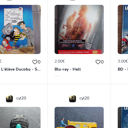
€
2.00€
3.00
0
0
BD - L'élève Ducobu - Silence, on copie
Blu-ray - Hell
cyl20
cyl20