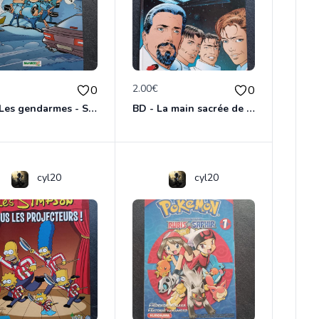
€
2.00€
0
0
BD - Les gendarmes - Souriez, vous êtes flashés - Tome 5
BD - La main sacrée de Metallica
cyl20
cyl20