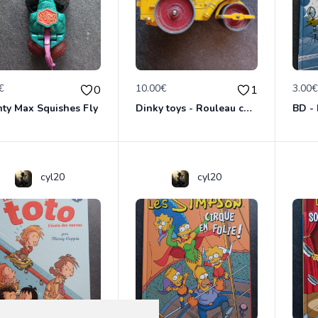
€
10.00€
3.00
0
1
ty Max Squishes Fly
Dinky toys - Rouleau compresseur - Richier 90A
cyl20
cyl20