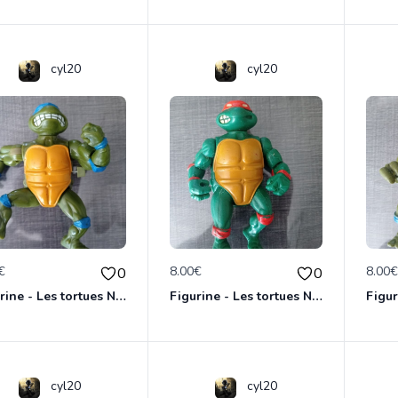
cyl20
cyl20
€
8.00€
8.00
0
0
Figurine - Les tortues Ninja - Leonardo
Figurine - Les tortues Ninja - Michaelangelo
cyl20
cyl20