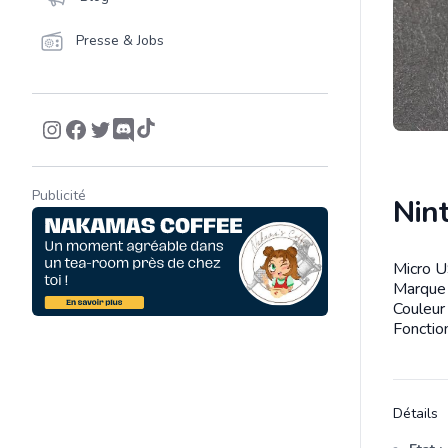
Presse & Jobs
Publicité
Nint
Micro U
Descrip
Marque 
Couleur 
Fonctio
Détails