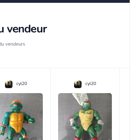
du vendeur
 du vendeurs
cyl20
cyl20