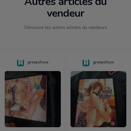
Autres articles du
vendeur
Découvre les autres articles du vendeurs
greepshow
greepshow