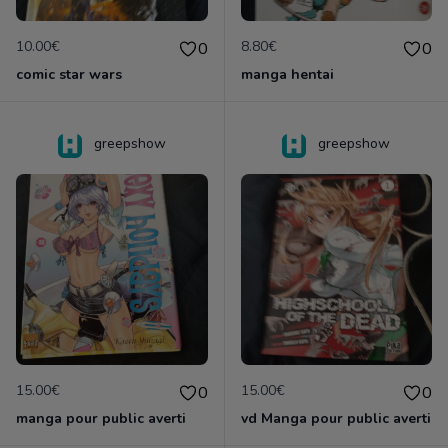
10.00€
8.80€
0
0
comic star wars
manga hentai
greepshow
greepshow
15.00€
15.00€
0
0
manga pour public averti
vd Manga pour public averti