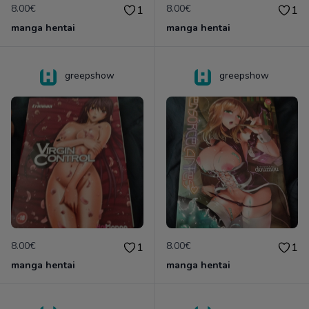
8.00€
8.00€
1
1
manga hentai
manga hentai
greepshow
greepshow
8.00€
8.00€
1
1
manga hentai
manga hentai