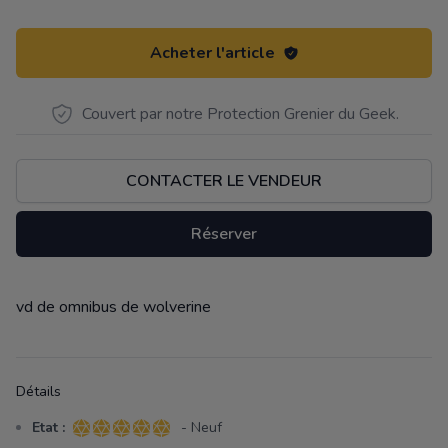
Acheter l'article
Couvert par notre Protection Grenier du Geek.
CONTACTER LE VENDEUR
Réserver
vd de omnibus de wolverine
Description
Détails
Etat :
- Neuf
5 sur 5 étoiles