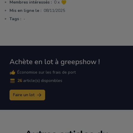
Membres intéressés :
0 x
Mis en ligne le :
08/11/2025
Tags :
-
Achète en lot à greepshow !
Économise sur les frais de port
26
article(s) disponibles
Faire un lot