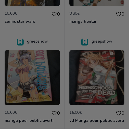
10.00€
8.80€
0
0
comic star wars
manga hentai
greepshow
greepshow
15.00€
15.00€
0
0
manga pour public averti
vd Manga pour public averti