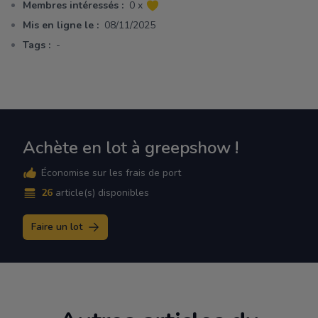
Membres intéressés :
0 x
Mis en ligne le :
08/11/2025
Tags :
-
Achète en lot à greepshow !
Économise sur les frais de port
26
article(s) disponibles
Faire un lot