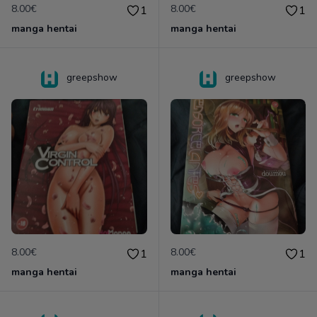
8.00€
8.00€
1
1
manga hentai
manga hentai
greepshow
greepshow
8.00€
8.00€
1
1
manga hentai
manga hentai