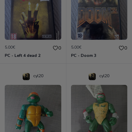
5.00€
5.00€
0
0
PC - Left 4 dead 2
PC - Doom 3
cyl20
cyl20