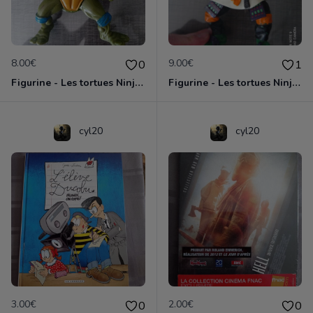
8.00€
9.00€
0
1
Figurine - Les tortues Ninja - Leonardo
Figurine - Les tortues Ninja - Michelangelo
cyl20
cyl20
3.00€
2.00€
0
0