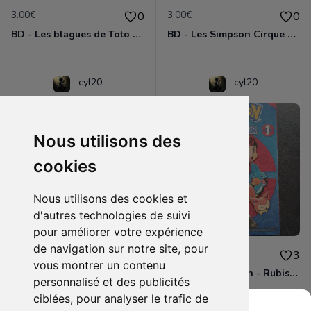
3.00€
3.00€
0
0
BD - Les blagues de Toto - L'école des vannes - Tome 1
BD - Les Simpson Cirque en folie ! - Tome 11
cyl20
cyl20
Nous utilisons des
cookies
Nous utilisons des cookies et
d'autres technologies de suivi
pour améliorer votre expérience
de navigation sur notre site, pour
3.00€
4.00€
0
3
vous montrer un contenu
BD - Les Simpson - Sous les projecteurs - Tome 13
Manga - Pokémon - Rubis et Saphir - Tome 1
personnalisé et des publicités
ciblées, pour analyser le trafic de