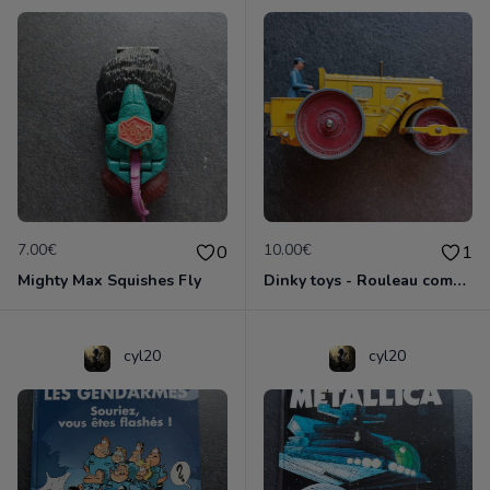
7.00€
10.00€
0
1
Mighty Max Squishes Fly
Dinky toys - Rouleau compresseur - Richier 90A
cyl20
cyl20