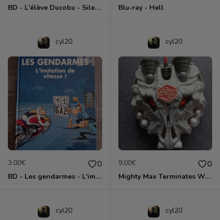
BD - L'élève Ducobu - Silence, on copie
Blu-ray - Hell
cyl20
cyl20
3.00€
9.00€
0
0
BD - Les gendarmes - L'imitation de vitesse - Tome 14
Mighty Max Terminates Wolfship 7
cyl20
cyl20