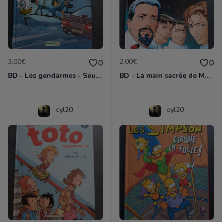
3.00€
2.00€
0
0
BD - Les gendarmes - Souriez, vous êtes flashés - Tome 5
BD - La main sacrée de Metallica
cyl20
cyl20