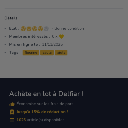
Détails
Etat :
- Bonne condition
4 sur 5 étoiles
Membres intéressés :
0 x
Mis en ligne le :
11/11/2025
Tags :
figurine
eagle
aigle
Achète en lot à Delfiar !
Économise sur les frais de port
Jusqu'à 15% de réduction !
1025
article(s) disponibles