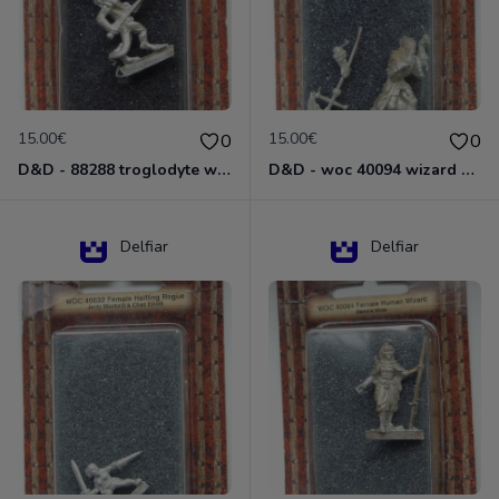
15.00€
15.00€
0
0
D&D - 88288 troglodyte with long Miniature - Donjons Dragons
D&D - woc 40094 wizard human male Miniature - Donjons Dragons
Delfiar
Delfiar