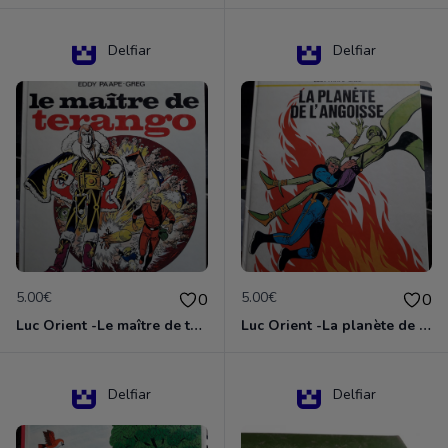
Delfiar
Delfiar
5.00€
5.00€
0
0
Luc Orient -Le maître de terango
Luc Orient -La planète de l'angoisse
Delfiar
Delfiar