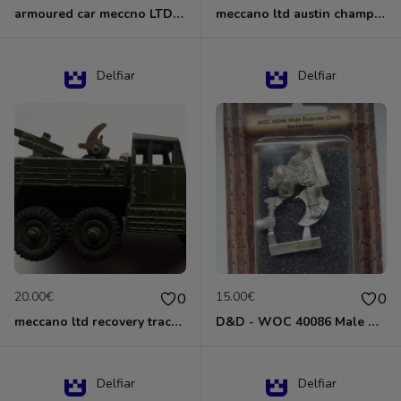
armoured car meccno LTD N°670
meccano ltd austin champ N°674
Delfiar
Delfiar
20.00€
15.00€
0
0
meccano ltd recovery tractor N°661
D&D - WOC 40086 Male Dwarven Cleric Miniature - Donjons Dragons
Delfiar
Delfiar