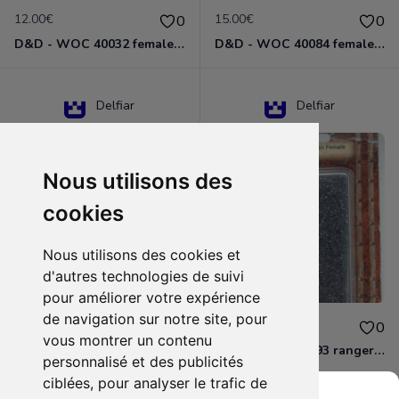
12.00€
15.00€
0
0
D&D - WOC 40032 female halfling rogue Miniature - Donjons Dragons
D&D - WOC 40084 female human wizard Miniature - Donjons Dragons
Delfiar
Delfiar
Nous utilisons des
cookies
Nous utilisons des cookies et
d'autres technologies de suivi
pour améliorer votre expérience
de navigation sur notre site, pour
15.00€
12.00€
0
0
vous montrer un contenu
D&D - 88286 paladin human male Miniature - Donjons Dragons
D&D - WOC 40093 ranger human female Miniature - Donjons Dragons
personnalisé et des publicités
ciblées, pour analyser le trafic de