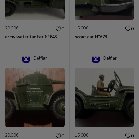
20.00€
15.00€
0
0
army water tanker N°643
scout car N°673
Delfiar
Delfiar
20.00€
15.00€
0
0