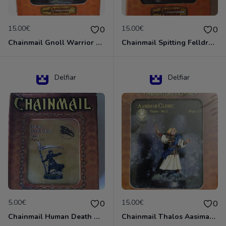
15.00€
15.00€
0
0
Chainmail Gnoll Warrior Dungeons & Dragons
Chainmail Spitting Felldrake
Delfiar
Delfiar
5.00€
15.00€
0
0
Chainmail Human Death Cleric
Chainmail Thalos Aasimar Cleric