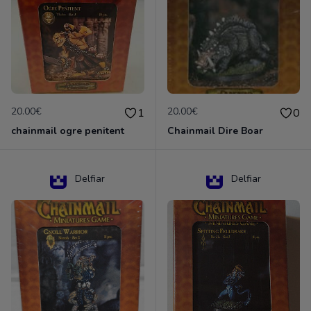
20.00€
20.00€
1
0
chainmail ogre penitent
Chainmail Dire Boar
Delfiar
Delfiar