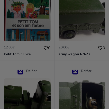
12.00€
20.00€
0
0
Petit Tom 3 livre
army wagon N°623
Delfiar
Delfiar