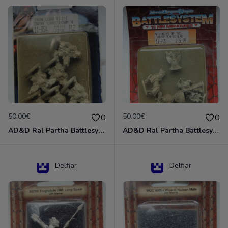
50.00€
50.00€
0
0
AD&D Ral Partha Battlesystem Miniatures Pack Iron Lord Dwarf Crossbowmen 11-854
AD&D Ral Partha Battlesystem Villains/Forgotten Realms 11-955 Miniatures
Delfiar
Delfiar