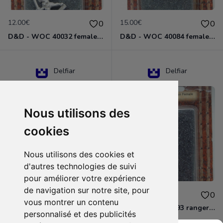
12.00€
15.00€
0
0
D&D - WOC 40032 female halfling rogue Miniature - Donjons Dragons
D&D - WOC 40084 female human wizard Miniature - Donjons Dragons
Delfiar
Delfiar
Nous utilisons des
cookies
Nous utilisons des cookies et
d'autres technologies de suivi
pour améliorer votre expérience
de navigation sur notre site, pour
15.00€
12.00€
0
0
vous montrer un contenu
D&D - 88286 paladin human male Miniature - Donjons Dragons
D&D - WOC 40093 ranger human female Miniature - Donjons Dragons
personnalisé et des publicités