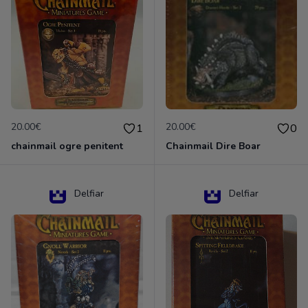
20.00€
20.00€
1
0
chainmail ogre penitent
Chainmail Dire Boar
Delfiar
Delfiar