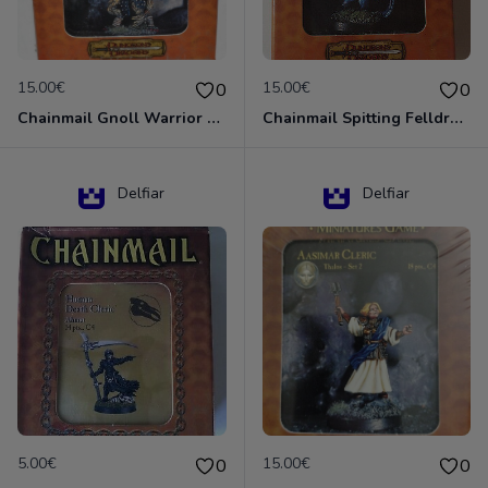
15.00€
15.00€
0
0
Chainmail Gnoll Warrior Dungeons & Dragons
Chainmail Spitting Felldrake
Delfiar
Delfiar
5.00€
15.00€
0
0