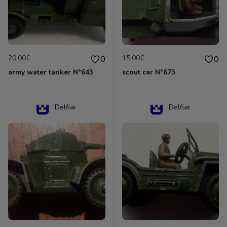
20.00€
15.00€
0
0
army water tanker N°643
scout car N°673
Delfiar
Delfiar