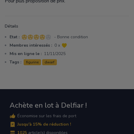
Pour plus proposition de prix.
Détails
Etat :
- Bonne condition
4 sur 5 étoiles
Membres intéressés :
0 x
Mis en ligne le :
11/11/2025
Tags :
figurine
dwarf
Achète en lot à Delfiar !
Économise sur les frais de port
Jusqu'à 15% de réduction !
1025
article(s) disponibles