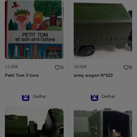
12.00€
20.00€
0
0
Petit Tom 3 livre
army wagon N°623
Delfiar
Delfiar