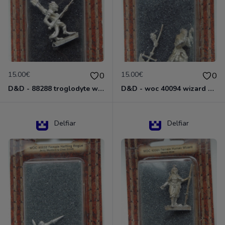
15.00€
15.00€
0
0
D&D - 88288 troglodyte with long Miniature - Donjons Dragons
D&D - woc 40094 wizard human male Miniature - Donjons Dragons
Delfiar
Delfiar