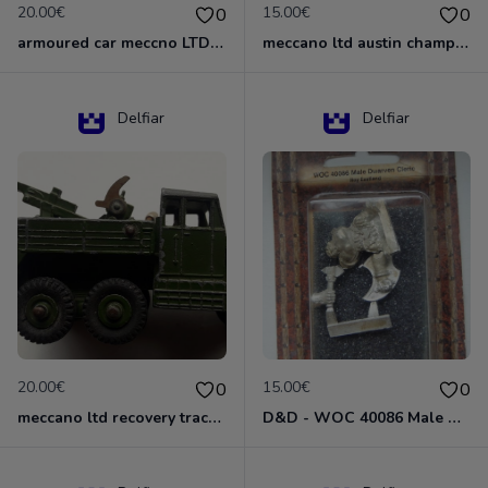
20.00€
15.00€
0
0
armoured car meccno LTD N°670
meccano ltd austin champ N°674
Delfiar
Delfiar
20.00€
15.00€
0
0
meccano ltd recovery tractor N°661
D&D - WOC 40086 Male Dwarven Cleric Miniature - Donjons Dragons