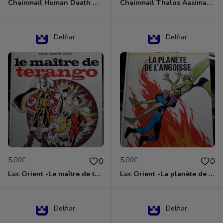
Chainmail Human Death Cleric
Chainmail Thalos Aasimar Cleric
Delfiar
Delfiar
5.00€
5.00€
0
0
Luc Orient -Le maître de terango
Luc Orient -La planète de l'angoisse
Delfiar
Delfiar