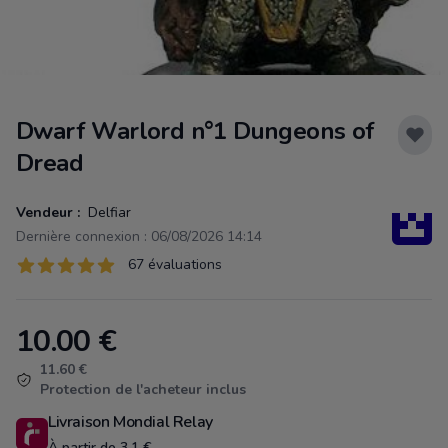
Dwarf Warlord n°1 Dungeons of
Dread
Vendeur :
Delfiar
Dernière connexion : 06/08/2026 14:14
Évaluations
67 évaluations
67 sur 5 étoiles
10.00
€
Product information
11.60 €
Protection de l'acheteur inclus
Livraison Mondial Relay
À partir de 3.1 €