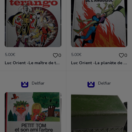
5.00€
5.00€
0
0
Luc Orient -Le maître de terango
Luc Orient -La planète de l'angoisse
Delfiar
Delfiar