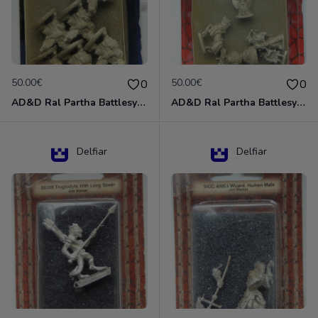
50.00€
50.00€
0
0
AD&D Ral Partha Battlesystem Miniatures Pack Iron Lord Dwarf Crossbowmen 11-854
AD&D Ral Partha Battlesystem Villains/Forgotten Realms 11-955 Miniatures
Delfiar
Delfiar