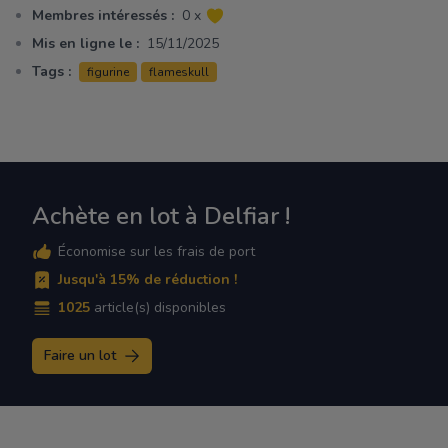
Membres intéressés :
0 x
Mis en ligne le :
15/11/2025
Tags :
figurine
flameskull
Achète en lot à Delfiar !
Économise sur les frais de port
Jusqu'à 15% de réduction !
1025
article(s) disponibles
Faire un lot