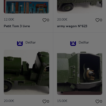
12.00€
20.00€
0
0
Petit Tom 3 livre
army wagon N°623
Delfiar
Delfiar
20.00€
15.00€
0
0