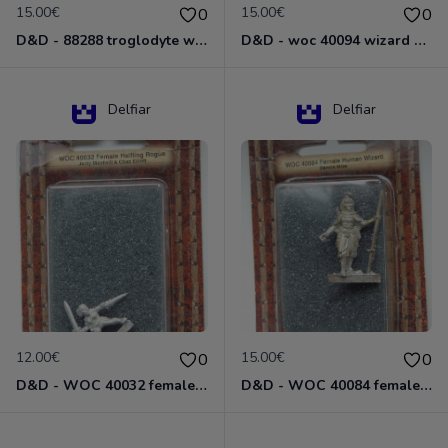
15.00€
15.00€
0
0
D&D - 88288 troglodyte with long Miniature - Donjons Dragons
D&D - woc 40094 wizard human male Miniature - Donjons Dragons
Delfiar
Delfiar
12.00€
15.00€
0
0
D&D - WOC 40032 female halfling rogue Miniature - Donjons Dragons
D&D - WOC 40084 female human wizard Miniature - Donjons Dragons