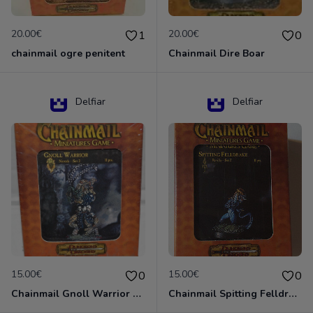
20.00€
20.00€
1
0
chainmail ogre penitent
Chainmail Dire Boar
Delfiar
Delfiar
15.00€
15.00€
0
0
Chainmail Gnoll Warrior Dungeons & Dragons
Chainmail Spitting Felldrake