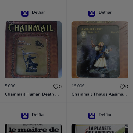
Delfiar
Delfiar
5.00€
15.00€
0
0
Chainmail Human Death Cleric
Chainmail Thalos Aasimar Cleric
Delfiar
Delfiar