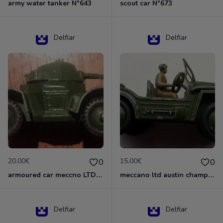
army water tanker N°643
scout car N°673
Delfiar
Delfiar
20.00€
15.00€
0
0
armoured car meccno LTD N°670
meccano ltd austin champ N°674
Delfiar
Delfiar