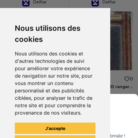
Delfiar
Delfiar
Nous utilisons des
cookies
Nous utilisons des cookies et
d'autres technologies de suivi
pour améliorer votre expérience
de navigation sur notre site, pour
15.00€
12.00€
0
0
vous montrer un contenu
D&D - 88286 paladin human male Miniature - Donjons Dragons
D&D - WOC 40093 ranger human female Miniature - Donjons Dragons
personnalisé et des publicités
ciblées, pour analyser le trafic de
notre site et pour comprendre la
provenance de nos visiteurs.
Grenier du Geek
Voir tous les articles du vendeur
J'accepte
Télécharge notre app pour une expérience optimale !