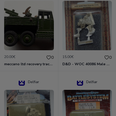
20.00€
15.00€
0
0
meccano ltd recovery tractor N°661
D&D - WOC 40086 Male Dwarven Cleric Miniature - Donjons Dragons
Delfiar
Delfiar