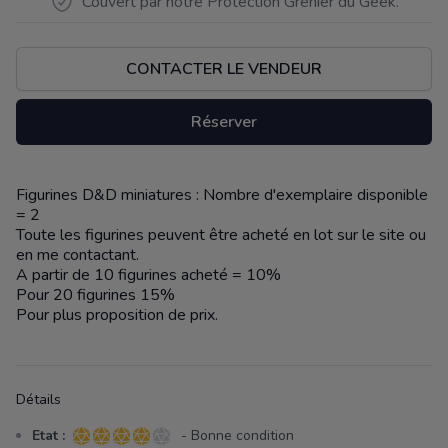
Couvert par notre Protection Grenier du Geek.
CONTACTER LE VENDEUR
Réserver
Figurines D&D miniatures : Nombre d'exemplaire disponible
Description
= 2
Toute les figurines peuvent être acheté en lot sur le site ou
en me contactant.
A partir de 10 figurines acheté = 10%
Pour 20 figurines 15%
Pour plus proposition de prix.
Détails
Etat :
- Bonne condition
4 sur 5 étoiles