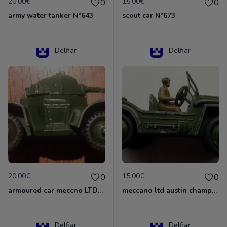
20.00€
15.00€
0
0
army water tanker N°643
scout car N°673
Delfiar
Delfiar
20.00€
15.00€
0
0
armoured car meccno LTD N°670
meccano ltd austin champ N°674
Delfiar
Delfiar