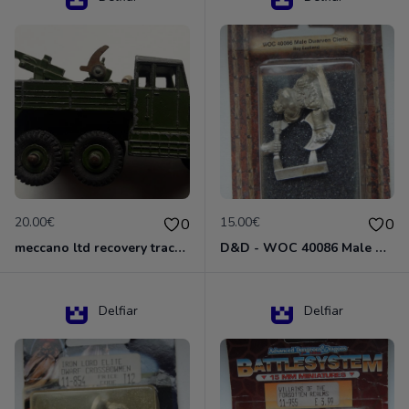
20.00€
15.00€
0
0
meccano ltd recovery tractor N°661
D&D - WOC 40086 Male Dwarven Cleric Miniature - Donjons Dragons
Delfiar
Delfiar