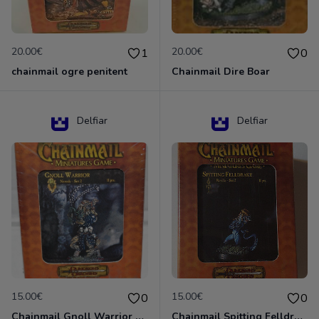
20.00€
20.00€
1
0
chainmail ogre penitent
Chainmail Dire Boar
Delfiar
Delfiar
15.00€
15.00€
0
0
Chainmail Gnoll Warrior Dungeons & Dragons
Chainmail Spitting Felldrake