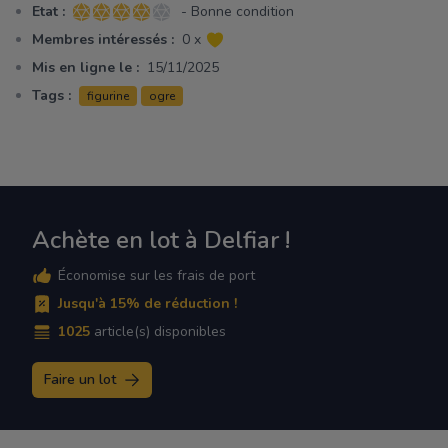
Etat :
- Bonne condition
4 sur 5 étoiles
Membres intéressés :
0 x
Mis en ligne le :
15/11/2025
Tags :
figurine
ogre
Achète en lot à Delfiar !
Économise sur les frais de port
Jusqu'à 15% de réduction !
1025
article(s) disponibles
Faire un lot