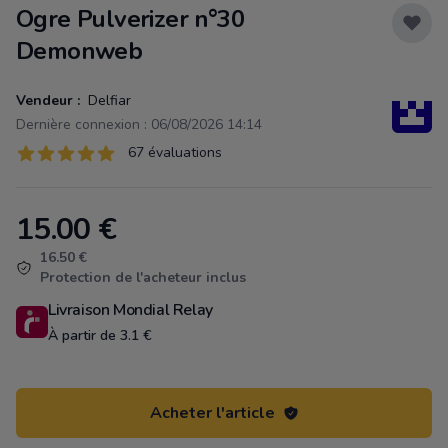
Ogre Pulverizer n°30
Demonweb
Vendeur :
Delfiar
Dernière connexion : 06/08/2026 14:14
Évaluations
67 évaluations
67 sur 5 étoiles
15.00
€
Product information
16.50 €
Protection de l'acheteur inclus
Livraison Mondial Relay
À partir de 3.1 €
Acheter l'article