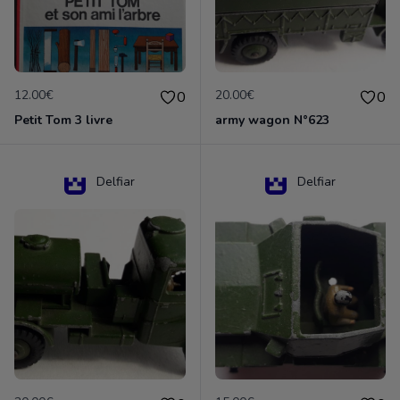
12.00€
20.00€
0
0
Petit Tom 3 livre
army wagon N°623
Delfiar
Delfiar