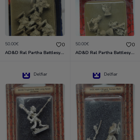
50.00€
50.00€
0
0
AD&D Ral Partha Battlesystem Miniatures Pack Iron Lord Dwarf Crossbowmen 11-854
AD&D Ral Partha Battlesystem Villains/Forgotten Realms 11-955 Miniatures
Delfiar
Delfiar