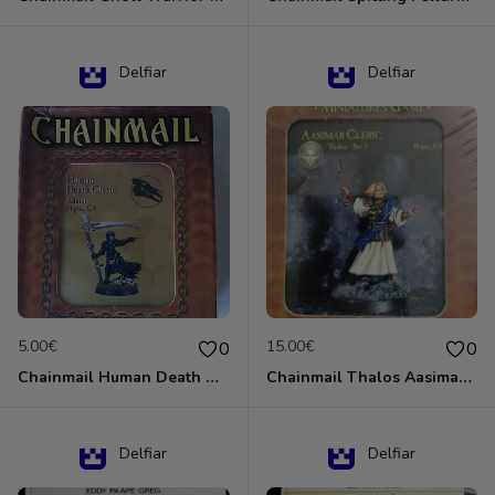
Delfiar
Delfiar
5.00€
15.00€
0
0
Chainmail Human Death Cleric
Chainmail Thalos Aasimar Cleric
Delfiar
Delfiar