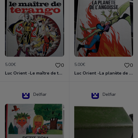
5.00€
5.00€
0
0
Luc Orient -Le maître de terango
Luc Orient -La planète de l'angoisse
Delfiar
Delfiar