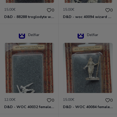
15.00€
15.00€
0
0
D&D - 88288 troglodyte with long Miniature - Donjons Dragons
D&D - woc 40094 wizard human male Miniature - Donjons Dragons
Delfiar
Delfiar
12.00€
15.00€
0
0
D&D - WOC 40032 female halfling rogue Miniature - Donjons Dragons
D&D - WOC 40084 female human wizard Miniature - Donjons Dragons