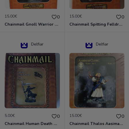
15.00€
15.00€
0
0
Chainmail Gnoll Warrior Dungeons & Dragons
Chainmail Spitting Felldrake
Delfiar
Delfiar
5.00€
15.00€
0
0
Chainmail Human Death Cleric
Chainmail Thalos Aasimar Cleric