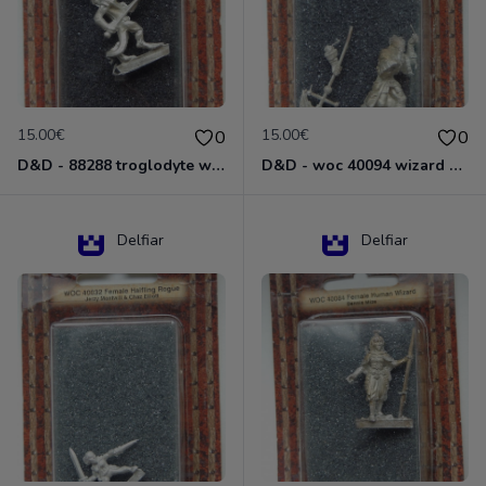
15.00€
15.00€
0
0
D&D - 88288 troglodyte with long Miniature - Donjons Dragons
D&D - woc 40094 wizard human male Miniature - Donjons Dragons
Delfiar
Delfiar