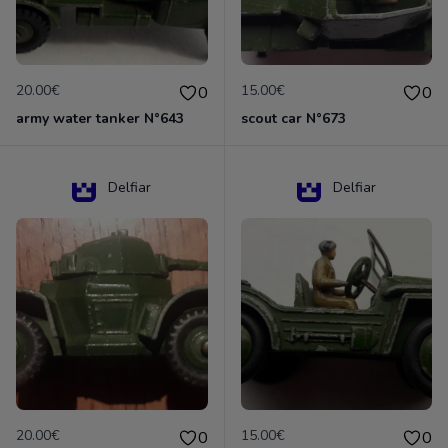
20.00€
15.00€
0
0
army water tanker N°643
scout car N°673
Delfiar
Delfiar
20.00€
15.00€
0
0