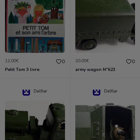
12.00€
20.00€
0
0
Petit Tom 3 livre
army wagon N°623
Delfiar
Delfiar