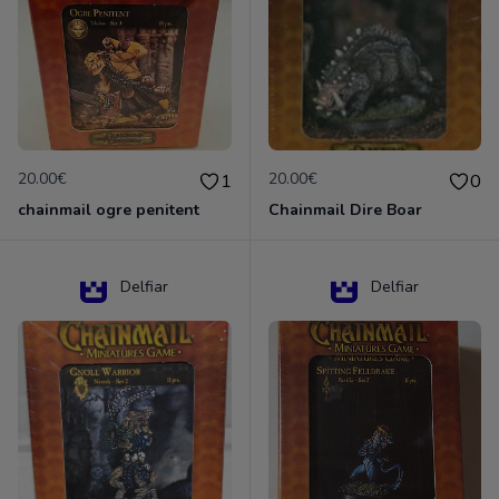
20.00€
20.00€
1
0
chainmail ogre penitent
Chainmail Dire Boar
Delfiar
Delfiar