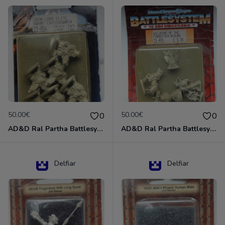
50.00€
50.00€
0
0
AD&D Ral Partha Battlesystem Miniatures Pack Iron Lord Dwarf Crossbowmen 11-854
AD&D Ral Partha Battlesystem Villains/Forgotten Realms 11-955 Miniatures
Delfiar
Delfiar