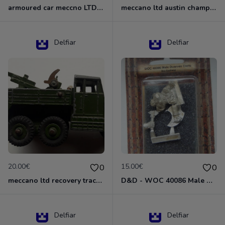
armoured car meccno LTD N°670
meccano ltd austin champ N°674
Delfiar
Delfiar
20.00€
15.00€
0
0
meccano ltd recovery tractor N°661
D&D - WOC 40086 Male Dwarven Cleric Miniature - Donjons Dragons
Delfiar
Delfiar