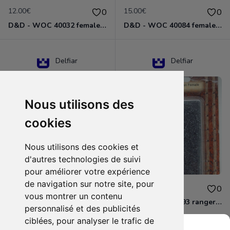
12.00€
15.00€
0
0
D&D - WOC 40032 female halfling rogue Miniature - Donjons Dragons
D&D - WOC 40084 female human wizard Miniature - Donjons Dragons
Delfiar
Delfiar
Nous utilisons des
cookies
Nous utilisons des cookies et
d'autres technologies de suivi
pour améliorer votre expérience
de navigation sur notre site, pour
15.00€
12.00€
0
0
vous montrer un contenu
D&D - 88286 paladin human male Miniature - Donjons Dragons
D&D - WOC 40093 ranger human female Miniature - Donjons Dragons
personnalisé et des publicités
ciblées, pour analyser le trafic de