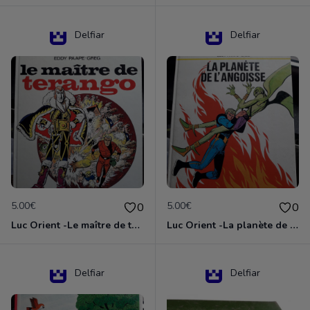
Delfiar
Delfiar
5.00€
5.00€
0
0
Luc Orient -Le maître de terango
Luc Orient -La planète de l'angoisse
Delfiar
Delfiar