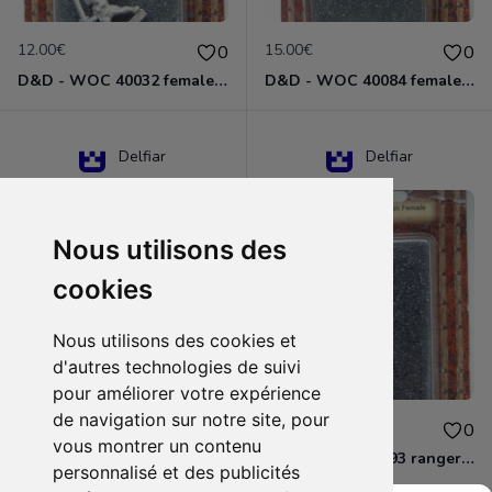
12.00€
15.00€
0
0
D&D - WOC 40032 female halfling rogue Miniature - Donjons Dragons
D&D - WOC 40084 female human wizard Miniature - Donjons Dragons
Delfiar
Delfiar
Nous utilisons des
cookies
Nous utilisons des cookies et
d'autres technologies de suivi
pour améliorer votre expérience
de navigation sur notre site, pour
15.00€
12.00€
0
0
vous montrer un contenu
D&D - 88286 paladin human male Miniature - Donjons Dragons
D&D - WOC 40093 ranger human female Miniature - Donjons Dragons
personnalisé et des publicités