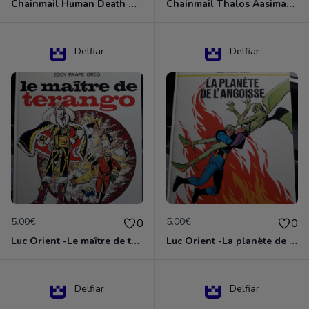
Chainmail Human Death Cleric
Chainmail Thalos Aasimar Cleric
Delfiar
Delfiar
5.00€
5.00€
0
0
Luc Orient -Le maître de terango
Luc Orient -La planète de l'angoisse
Delfiar
Delfiar