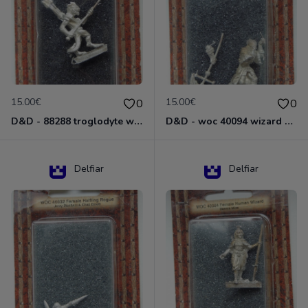
15.00€
15.00€
0
0
D&D - 88288 troglodyte with long Miniature - Donjons Dragons
D&D - woc 40094 wizard human male Miniature - Donjons Dragons
Delfiar
Delfiar