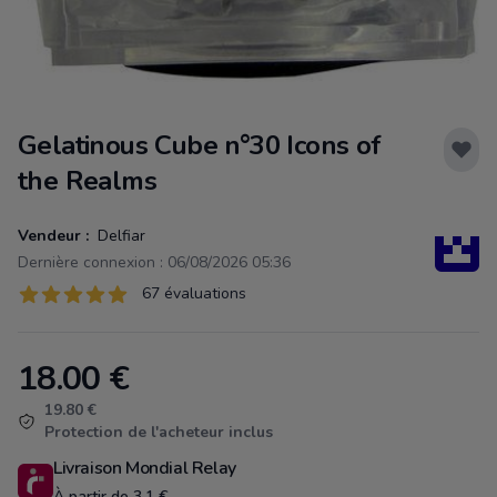
Gelatinous Cube n°30 Icons of
the Realms
Vendeur :
Delfiar
Dernière connexion : 06/08/2026 05:36
Évaluations
67 évaluations
67 sur 5 étoiles
18.00
€
Product information
19.80 €
Protection de l'acheteur inclus
Livraison Mondial Relay
À partir de 3.1 €