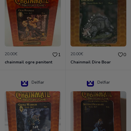
20.00€
20.00€
1
0
chainmail ogre penitent
Chainmail Dire Boar
Delfiar
Delfiar