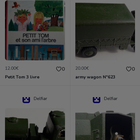
12.00€
20.00€
0
0
Petit Tom 3 livre
army wagon N°623
Delfiar
Delfiar