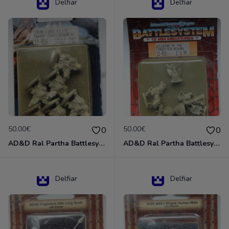
Delfiar
Delfiar
50.00€
50.00€
0
0
AD&D Ral Partha Battlesystem Miniatures Pack Iron Lord Dwarf Crossbowmen 11-854
AD&D Ral Partha Battlesystem Villains/Forgotten Realms 11-955 Miniatures
Delfiar
Delfiar