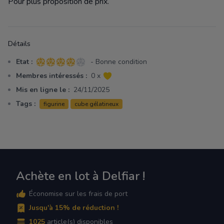
Pour plus proposition de prix.
Détails
Etat :
- Bonne condition
4 sur 5 étoiles
Membres intéressés :
0 x
Mis en ligne le :
24/11/2025
Tags :
figurine
cube gélatineux
Achète en lot à Delfiar !
Économise sur les frais de port
Jusqu'à 15% de réduction !
1025
article(s) disponibles