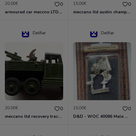
20.00€
15.00€
0
0
armoured car meccno LTD N°670
meccano ltd austin champ N°674
Delfiar
Delfiar
20.00€
15.00€
0
0
meccano ltd recovery tractor N°661
D&D - WOC 40086 Male Dwarven Cleric Miniature - Donjons Dragons