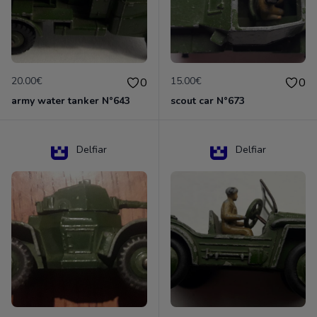
20.00€
15.00€
0
0
army water tanker N°643
scout car N°673
Delfiar
Delfiar