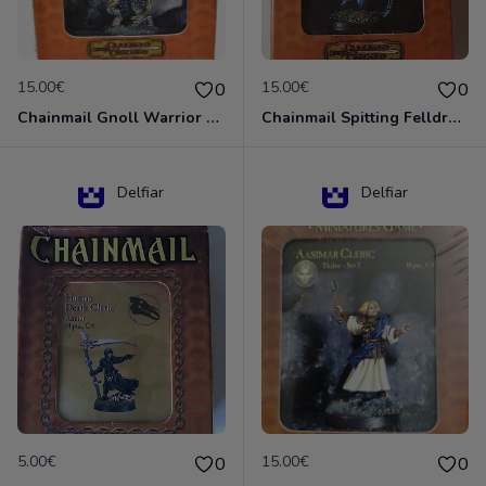
15.00€
15.00€
0
0
Chainmail Gnoll Warrior Dungeons & Dragons
Chainmail Spitting Felldrake
Delfiar
Delfiar
5.00€
15.00€
0
0