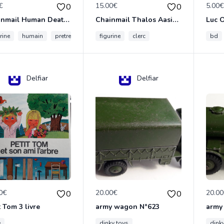
€
15.00€
5.00
0
0
Chainmail Human Death Cleric
Chainmail Thalos Aasimar Cleric
rine
humain
pretre
figurine
clerc
bd
Delfiar
Delfiar
0€
20.00€
20.0
0
0
t Tom 3 livre
army wagon N°623
army
e
dinky toys
dink