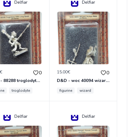
Delfiar
Delfiar
0€
15.00€
0
0
D&D - 88288 troglodyte with long Miniature - Donjons Dragons
D&D - woc 40094 wizard human male Miniature - Donjons Dragons
ine
troglodyte
figurine
wizard
Delfiar
Delfiar