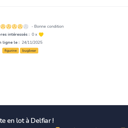
- Bonne condition
4 sur 5 étoiles
es intéressés :
0 x
 ligne le :
24/11/2025
figurine
bugbear
e en lot à Delfiar !