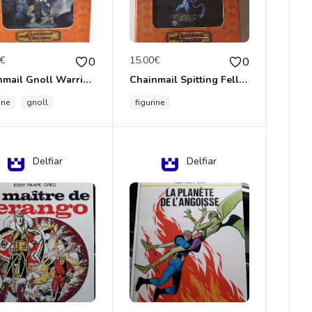
0€
15.00€
0
0
Chainmail Gnoll Warrior Dungeons & Dragons
Chainmail Spitting Felldrake
ine
gnoll
figurine
Delfiar
Delfiar