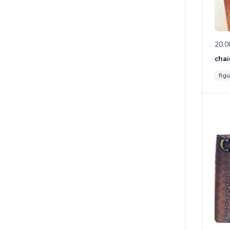
20.0
chai
figu