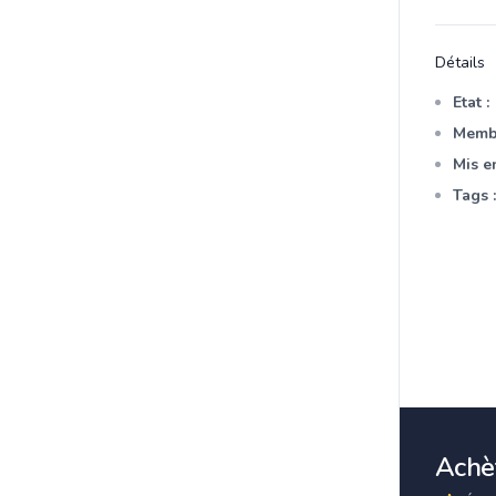
Détails
Etat :
Membr
Mis en
Tags :
Achèt