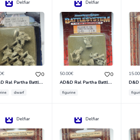
Delfiar
Delfiar
0€
50.00€
15.0
0
0
AD&D Ral Partha Battlesystem Miniatures Pack Iron Lord Dwarf Crossbowmen 11-854
AD&D Ral Partha Battlesystem Villains/Forgotten Realms 11-955 Miniatures
rine
dwarf
figurine
figur
Delfiar
Delfiar