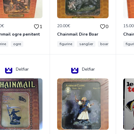
0€
20.00€
15.0
1
0
nmail ogre penitent
Chainmail Dire Boar
rine
ogre
figurine
sanglier
boar
figur
Delfiar
Delfiar