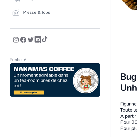
Presse & Jobs
Publicité
Bug
Unh
Figurin
Descrip
Toute le
A parti
Pour 20
Pour plu