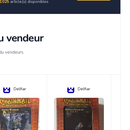
1025
article(s) disponibles
du vendeur
 du vendeurs
Delfiar
Delfiar