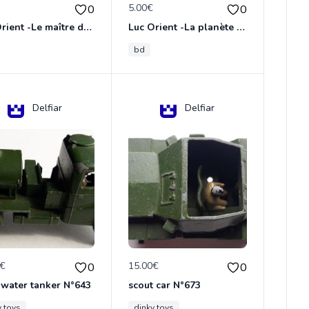
€
5.00€
0
0
Luc Orient -Le maître de terango
Luc Orient -La planète de l'angoisse
bd
Delfiar
Delfiar
0€
15.00€
0
0
 water tanker N°643
scout car N°673
y toys
dinky toys