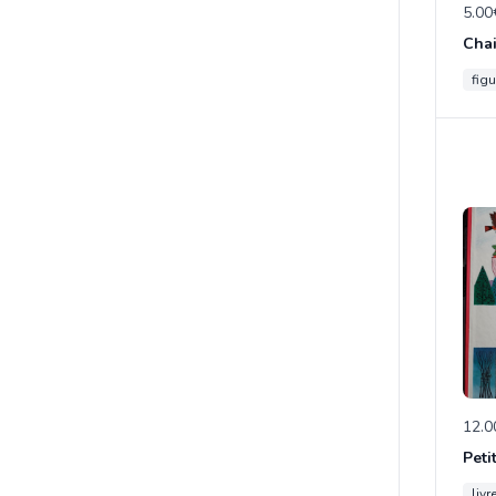
5.00
figu
12.0
Peti
livr