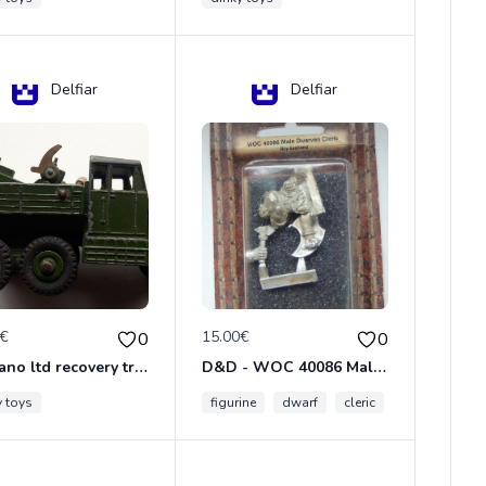
Delfiar
Delfiar
0€
15.00€
0
0
meccano ltd recovery tractor N°661
D&D - WOC 40086 Male Dwarven Cleric Miniature - Donjons Dragons
y toys
figurine
dwarf
cleric