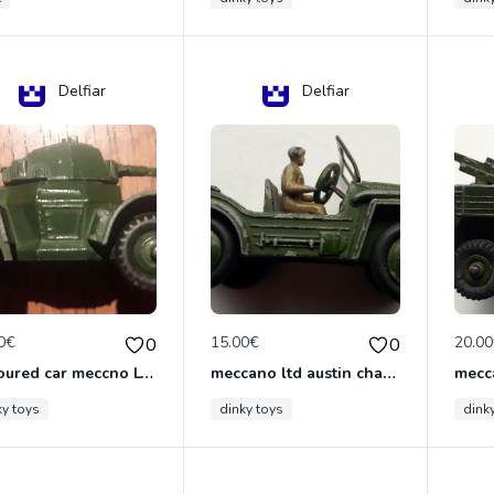
Delfiar
Delfiar
0€
15.00€
20.0
0
0
armoured car meccno LTD N°670
meccano ltd austin champ N°674
ky toys
dinky toys
dink