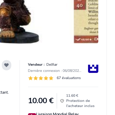
Vendeur :
Delfiar
Dernière connexion : 06/08/2026 14:14
Évaluations
67 évaluations
67 sur 5 étoiles
tant.
Product information
11.60 €
10.00
€
Protection de
l'acheteur inclus
Livraison Mondial Relay