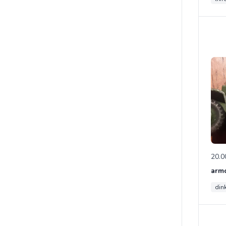
20.0
din